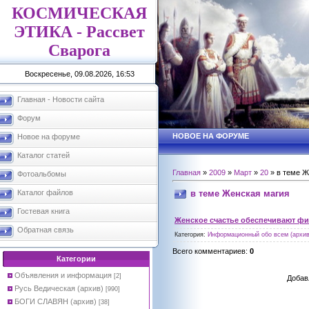
КОСМИЧЕСКАЯ
ЭТИКА - Рассвет
Сварога
Воскресенье, 09.08.2026, 16:53
Главная - Новости сайта
Форум
НОВОЕ НА ФОРУМЕ
Новое на форуме
Каталог статей
Главная
»
2009
»
Март
»
20
» в теме Ж
Фотоальбомы
в теме Женская магия
Каталог файлов
Гостевая книга
Женское счастье обеспечивают фи
Обратная связь
Категория
:
Информационный обо всем (архив
Всего комментариев
:
0
Категории
Объявления и информация
[2]
Добав
Русь Ведическая (архив)
[990]
БОГИ СЛАВЯН (архив)
[38]