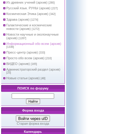
Из древних учений (архив)
[280]
Русский язык. РУНЫ (архив)
[227]
Космическая Этика (архив)
[342]
Здрава (архив)
[1274]
Галактические и космические
новости (архив)
[1272]
Новости научные и околонаучные
(архив)
[1287]
Информационный обо всем (архив)
[1336]
Пресс-центр (архив)
[333]
Просто обо всем (архив)
[210]
ВИДЕО (архив)
[165]
Администраторский раздел (архив)
[25]
Новые статьи (архив)
[48]
ПОИСК по форуму
Форма входа
Войти через uID
Старая форма входа
Календарь