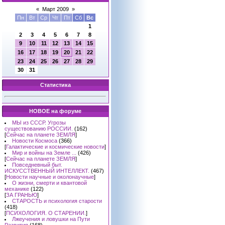
«
Март 2009
»
Пн
Вт
Ср
Чт
Пт
Сб
Вс
1
2
3
4
5
6
7
8
9
10
11
12
13
14
15
16
17
18
19
20
21
22
23
24
25
26
27
28
29
30
31
Статистика
НОВОЕ на форуме
МЫ из СССР. Угрозы
существованию РОССИИ.
(162)
[
Сейчас на планете ЗЕМЛЯ
]
Новости Космоса
(366)
[
Галактические и космические новости
]
Мир и войны на Земле ...
(426)
[
Сейчас на планете ЗЕМЛЯ
]
Повседневный быт.
ИСКУССТВЕННЫЙ ИНТЕЛЛЕКТ.
(467)
[
Новости научные и околонаучные
]
О жизни, смерти и квантовой
механике
(122)
[
ЗА ГРАНЬЮ
]
СТАРОСТЬ и психология старости
(418)
[
ПСИХОЛОГИЯ. О СТАРЕНИИ.
]
Лжеучения и ловушки на Пути