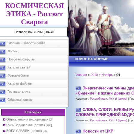
КОСМИЧЕСКАЯ
ЭТИКА - Рассвет
Сварога
Четверг, 06.08.2026, 04:40
Главная - Новости сайта
Форум
НОВОЕ НА ФОРУМЕ
Новое на форуме
Каталог статей
Главная
»
2010
»
Ноябрь
»
04
Фотоальбомы
Каталог файлов
Энергетические тайны др
Гостевая книга
«Сидение» в жизни древних 
Категория:
Русский язык. РУНЫ (архив)
|
Про
Обратная связь
СЛОВА, СЛОГИ, БУКВЫ Ру
Категории
СЛОВАРЬ ПРИРОДНОЙ МУДРО
Объявления и информация
[2]
Категория:
Русский язык. РУНЫ (архив)
|
Про
Русь Ведическая (архив)
[990]
БОГИ СЛАВЯН (архив)
Новости от ЦКР
[38]