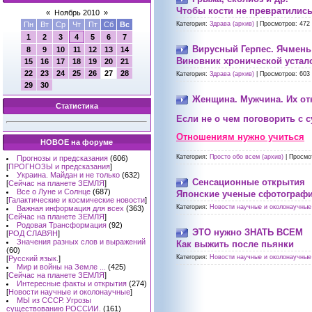
Чтобы кости не превратились
«
Ноябрь 2010
»
Пн
Вт
Ср
Чт
Пт
Сб
Вс
Категория:
Здрава (архив)
|
Просмотров:
472
1
2
3
4
5
6
7
Вирусный Герпес. Ячмень 
8
9
10
11
12
13
14
Виновник хронической усталос
15
16
17
18
19
20
21
22
23
24
25
26
27
28
Категория:
Здрава (архив)
|
Просмотров:
603
29
30
Женщина. Мужчина. Их о
Статистика
Если не о чем поговорить с 
Отношениям нужно учиться
НОВОЕ на форуме
Категория:
Просто обо всем (архив)
|
Просмо
Прогнозы и предсказания
(606)
[
ПРОГНОЗЫ и предсказания
]
Украина. Майдан и не только
(632)
Сенсационные открытия
[
Сейчас на планете ЗЕМЛЯ
]
Все о Луне и Солнце
(687)
Японские ученые сфотограф
[
Галактические и космические новости
]
Категория:
Новости научные и околонаучные 
Важная информация для всех
(363)
[
Сейчас на планете ЗЕМЛЯ
]
Родовая Трансформация
(92)
ЭТО нужно ЗНАТЬ ВСЕМ
[
РОД СЛАВЯН
]
Значения разных слов и выражений
Как выжить после пьянки
(60)
Категория:
Новости научные и околонаучные 
[
Русский язык.
]
Мир и войны на Земле ...
(425)
[
Сейчас на планете ЗЕМЛЯ
]
Интересные факты и открытия
(274)
[
Новости научные и околонаучные
]
МЫ из СССР. Угрозы
существованию РОССИИ.
(161)