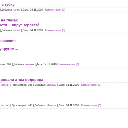
 в губку
|
Добавил:
tantra
|
Дата:
04.11.2010
|
Комментарии (0)
на глазах
ти... вирус герпеса!
|
Добавил:
tantra
|
Дата:
04.11.2010
|
Комментарии (0)
тношения
супругом…
тров:
402
|
Добавил:
анаэль
|
Дата:
04.11.2010
|
Комментарии (0)
ировали атом водорода
(архив)
|
Просмотров:
356
|
Добавил:
Макошь
|
Дата:
04.11.2010
|
Комментарии (0)
(архив)
|
Просмотров:
444
|
Добавил:
Макошь
|
Дата:
04.11.2010
|
Комментарии (0)