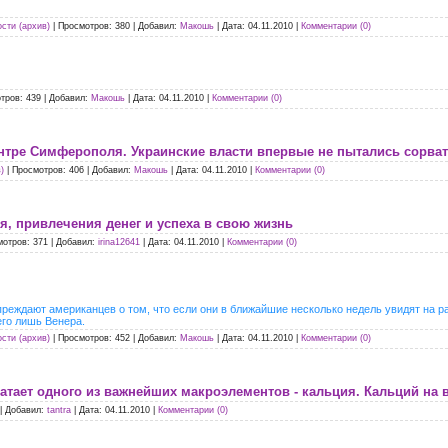
сти (архив)
|
Просмотров:
380
|
Добавил:
Макошь
|
Дата:
04.11.2010
|
Комментарии (0)
тров:
439
|
Добавил:
Макошь
|
Дата:
04.11.2010
|
Комментарии (0)
нтре Симферополя. Украинские власти впервые не пытались сорва
)
|
Просмотров:
406
|
Добавил:
Макошь
|
Дата:
04.11.2010
|
Комментарии (0)
, привлечения денег и успеха в свою жизнь
мотров:
371
|
Добавил:
irina12641
|
Дата:
04.11.2010
|
Комментарии (0)
еждают американцев о том, что если они в ближайшие несколько недель увидят на ра
его лишь Венера.
сти (архив)
|
Просмотров:
452
|
Добавил:
Макошь
|
Дата:
04.11.2010
|
Комментарии (0)
атает одного из важнейших макроэлементов - кальция. Кальций на в
|
Добавил:
tantra
|
Дата:
04.11.2010
|
Комментарии (0)