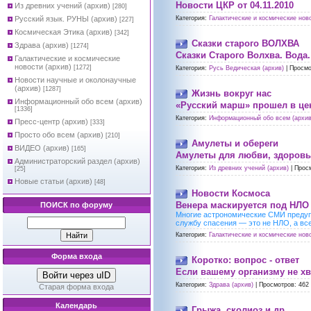
Новости ЦКР от 04.11.2010
Из древних учений (архив)
[280]
Русский язык. РУНЫ (архив)
Категория:
Галактические и космические ново
[227]
Космическая Этика (архив)
[342]
Сказки старого ВОЛХВА
Здрава (архив)
[1274]
Сказки Старого Волхва. Вода.
Галактические и космические
новости (архив)
[1272]
Категория:
Русь Ведическая (архив)
|
Просмо
Новости научные и околонаучные
(архив)
[1287]
Жизнь вокруг нас
Информационный обо всем (архив)
«Русский марш» прошел в це
[1336]
Категория:
Информационный обо всем (архив
Пресс-центр (архив)
[333]
Просто обо всем (архив)
[210]
Амулеты и обереги
ВИДЕО (архив)
[165]
Амулеты для любви, здоровья
Администраторский раздел (архив)
Категория:
Из древних учений (архив)
|
Прос
[25]
Новые статьи (архив)
[48]
Новости Космоса
Венера маскируется под НЛО
ПОИСК по форуму
Многие астрономические СМИ предупр
службу спасения — это не НЛО, а вс
Категория:
Галактические и космические ново
Форма входа
Коротко: вопрос - ответ
Если вашему организму не хв
Войти через uID
Категория:
Здрава (архив)
|
Просмотров:
462
Старая форма входа
Календарь
Грыжа, сколиоз и др.