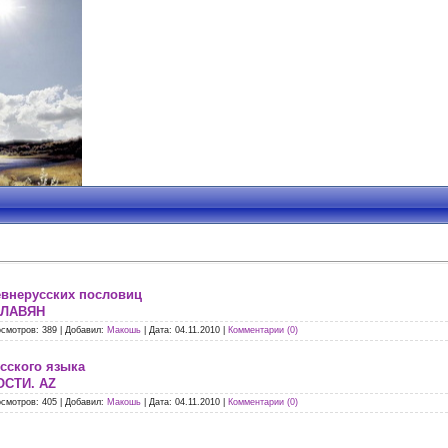
евнерусских пословиц
СЛАВЯН
смотров:
389
|
Добавил:
Макошь
|
Дата:
04.11.2010
|
Комментарии (0)
сского языка
СТИ. AZ
смотров:
405
|
Добавил:
Макошь
|
Дата:
04.11.2010
|
Комментарии (0)