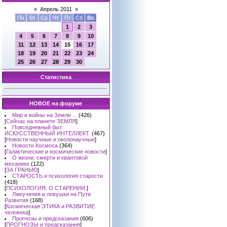
«
Апрель 2011
»
Пн
Вт
Ср
Чт
Пт
Сб
Вс
1
2
3
4
5
6
7
8
9
10
11
12
13
14
15
16
17
18
19
20
21
22
23
24
25
26
27
28
29
30
Статистика
НОВОЕ на форуме
Мир и войны на Земле ...
(426)
[
Сейчас на планете ЗЕМЛЯ
]
Повседневный быт.
ИСКУССТВЕННЫЙ ИНТЕЛЛЕКТ.
(467)
[
Новости научные и околонаучные
]
Новости Космоса
(364)
[
Галактические и космические новости
]
О жизни, смерти и квантовой
механике
(122)
[
ЗА ГРАНЬЮ
]
СТАРОСТЬ и психология старости
(418)
[
ПСИХОЛОГИЯ. О СТАРЕНИИ.
]
Лжеучения и ловушки на Пути
Развития
(168)
[
Космическая ЭТИКА и РАЗВИТИЕ
человека
]
Прогнозы и предсказания
(606)
[
ПРОГНОЗЫ и предсказания
]