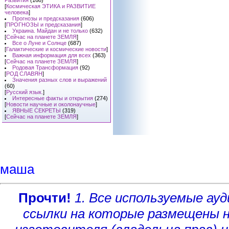
Развития
(168)
[
Космическая ЭТИКА и РАЗВИТИЕ
человека
]
Прогнозы и предсказания
(606)
[
ПРОГНОЗЫ и предсказания
]
Украина. Майдан и не только
(632)
[
Сейчас на планете ЗЕМЛЯ
]
Все о Луне и Солнце
(687)
[
Галактические и космические новости
]
Важная информация для всех
(363)
[
Сейчас на планете ЗЕМЛЯ
]
Родовая Трансформация
(92)
[
РОД СЛАВЯН
]
Значения разных слов и выражений
(60)
[
Русский язык.
]
Интересные факты и открытия
(274)
[
Новости научные и околонаучные
]
ЯВНЫЕ СЕКРЕТЫ
(319)
[
Сейчас на планете ЗЕМЛЯ
]
маша
Прочти!
1. Все используемые а
ссылки на которые размещены 