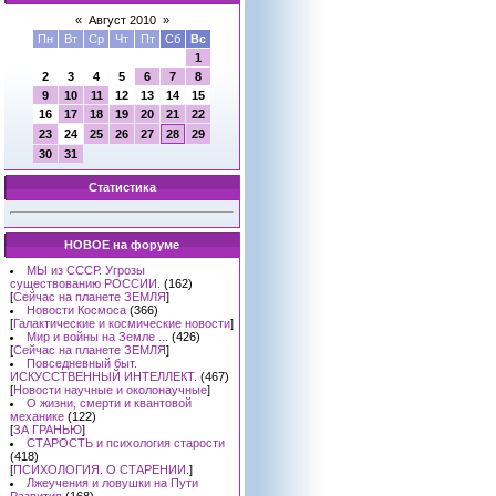
«
Август 2010
»
Пн
Вт
Ср
Чт
Пт
Сб
Вс
1
2
3
4
5
6
7
8
9
10
11
12
13
14
15
16
17
18
19
20
21
22
23
24
25
26
27
28
29
30
31
Статистика
НОВОЕ на форуме
МЫ из СССР. Угрозы
существованию РОССИИ.
(162)
[
Сейчас на планете ЗЕМЛЯ
]
Новости Космоса
(366)
[
Галактические и космические новости
]
Мир и войны на Земле ...
(426)
[
Сейчас на планете ЗЕМЛЯ
]
Повседневный быт.
ИСКУССТВЕННЫЙ ИНТЕЛЛЕКТ.
(467)
[
Новости научные и околонаучные
]
О жизни, смерти и квантовой
механике
(122)
[
ЗА ГРАНЬЮ
]
СТАРОСТЬ и психология старости
(418)
[
ПСИХОЛОГИЯ. О СТАРЕНИИ.
]
Лжеучения и ловушки на Пути