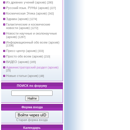
Из древних учений (архив)
[280]
Русский язык. РУНЫ (архив)
[227]
Космическая Этика (архив)
[342]
Здрава (архив)
[1274]
Галактические и космические
новости (архив)
[1272]
Новости научные и околонаучные
(архив)
[1287]
Информационный обо всем (архив)
[1336]
Пресс-центр (архив)
[333]
Просто обо всем (архив)
[210]
ВИДЕО (архив)
[165]
Администраторский раздел (архив)
[25]
Новые статьи (архив)
[48]
ПОИСК по форуму
Форма входа
Войти через uID
Старая форма входа
Календарь