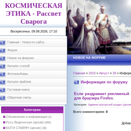
КОСМИЧЕСКАЯ
ЭТИКА - Рассвет
Сварога
Воскресенье, 09.08.2026, 17:10
Главная - Новости сайта
Форум
НОВОЕ НА ФОРУМЕ
Новое на форуме
Каталог статей
Главная
»
2010
»
Август
»
28
» Информ
Фотоальбомы
Информация по форуму
Каталог файлов
Гостевая книга
Если раздражает рекламный 
Обратная связь
для браузера Firefox.
Категория
:
Администраторский раздел (архив
Категории
Всего комментариев
:
0
Объявления и информация
[2]
Русь Ведическая (архив)
[990]
Добав
БОГИ СЛАВЯН (архив)
[38]