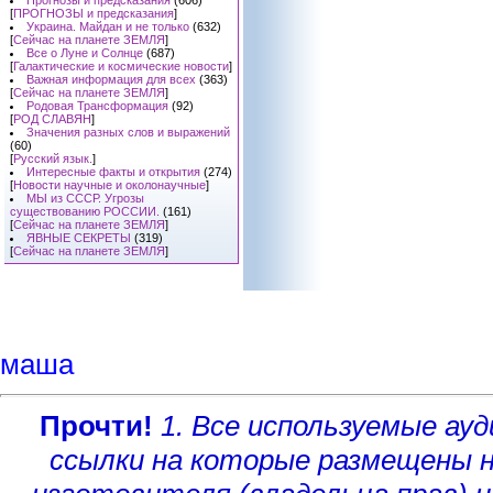
Прогнозы и предсказания
(606)
[
ПРОГНОЗЫ и предсказания
]
Украина. Майдан и не только
(632)
[
Сейчас на планете ЗЕМЛЯ
]
Все о Луне и Солнце
(687)
[
Галактические и космические новости
]
Важная информация для всех
(363)
[
Сейчас на планете ЗЕМЛЯ
]
Родовая Трансформация
(92)
[
РОД СЛАВЯН
]
Значения разных слов и выражений
(60)
[
Русский язык.
]
Интересные факты и открытия
(274)
[
Новости научные и околонаучные
]
МЫ из СССР. Угрозы
существованию РОССИИ.
(161)
[
Сейчас на планете ЗЕМЛЯ
]
ЯВНЫЕ СЕКРЕТЫ
(319)
[
Сейчас на планете ЗЕМЛЯ
]
маша
Прочти!
1. Все используемые а
ссылки на которые размещены 