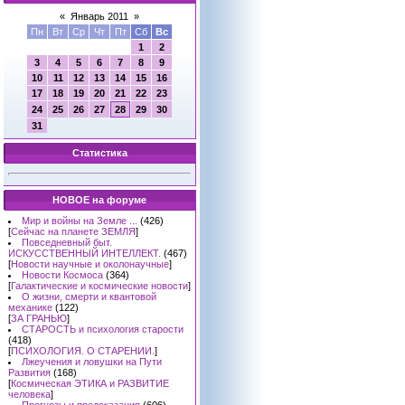
«
Январь 2011
»
Пн
Вт
Ср
Чт
Пт
Сб
Вс
1
2
3
4
5
6
7
8
9
10
11
12
13
14
15
16
17
18
19
20
21
22
23
24
25
26
27
28
29
30
31
Статистика
НОВОЕ на форуме
Мир и войны на Земле ...
(426)
[
Сейчас на планете ЗЕМЛЯ
]
Повседневный быт.
ИСКУССТВЕННЫЙ ИНТЕЛЛЕКТ.
(467)
[
Новости научные и околонаучные
]
Новости Космоса
(364)
[
Галактические и космические новости
]
О жизни, смерти и квантовой
механике
(122)
[
ЗА ГРАНЬЮ
]
СТАРОСТЬ и психология старости
(418)
[
ПСИХОЛОГИЯ. О СТАРЕНИИ.
]
Лжеучения и ловушки на Пути
Развития
(168)
[
Космическая ЭТИКА и РАЗВИТИЕ
человека
]