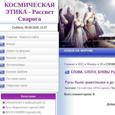
КОСМИЧЕСКАЯ
ЭТИКА - Рассвет
Сварога
Суббота, 08.08.2026, 13:37
Главная - Новости сайта
Форум
НОВОЕ НА ФОРУМЕ
Новое на форуме
Каталог статей
Главная
»
2011
»
Январь
»
28
» СЛОВА
Фотоальбомы
СЛОВА, СЛОГИ, БУКВЫ Ру
Каталог файлов
Гостевая книга
Русы были грамотными и до
Обратная связь
Категория
:
Русский язык. РУНЫ (архив)
|
Пр
Всего комментариев
:
0
Категории
Объявления и информация
[2]
Добав
Русь Ведическая (архив)
[990]
БОГИ СЛАВЯН (архив)
[38]