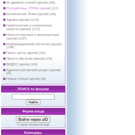
Из древних учений (архив)
[280]
Русский язык. РУНЫ (архив)
[227]
Космическая Этика (архив)
[342]
Здрава (архив)
[1274]
Галактические и космические
новости (архив)
[1272]
Новости научные и околонаучные
(архив)
[1287]
Информационный обо всем (архив)
[1336]
Пресс-центр (архив)
[333]
Просто обо всем (архив)
[210]
ВИДЕО (архив)
[165]
Администраторский раздел (архив)
[25]
Новые статьи (архив)
[48]
ПОИСК по форуму
Форма входа
Войти через uID
Старая форма входа
Календарь