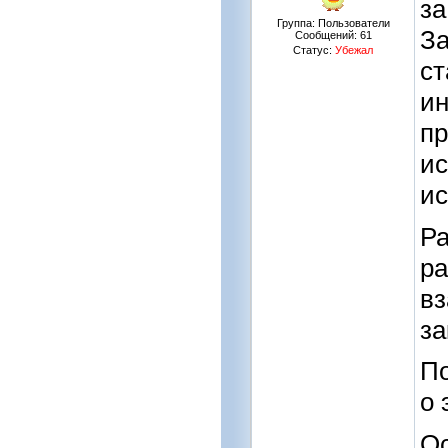
за
Группа: Пользователи
За
Сообщений:
61
Статус:
Убежал
ст
ин
пр
ис
ис
Ра
ра
вз
за
По
о 
Ос