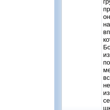
гр
пр
он
на
вп
ко
Бо
из
по
ме
вс
не
из
се
шк