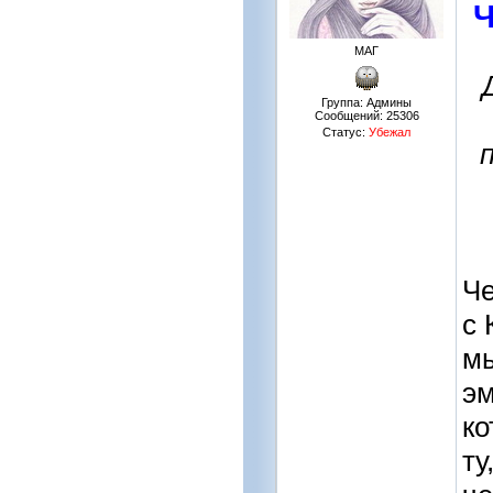
Ч
МАГ
Группа: Админы
Сообщений:
25306
Статус:
Убежал
Че
с 
мы
эм
ко
ту