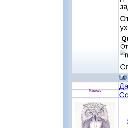
за
От
ух
Q
От
Сп
Да
Макошь
Со