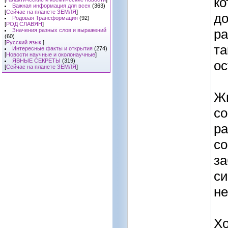
ко
Важная информация для всех
(363)
[
Сейчас на планете ЗЕМЛЯ
]
до
Родовая Трансформация
(92)
[
РОД СЛАВЯН
]
ра
Значения разных слов и выражений
(60)
[
Русский язык.
]
та
Интересные факты и открытия
(274)
[
Новости научные и околонаучные
]
ЯВНЫЕ СЕКРЕТЫ
(319)
ос
[
Сейчас на планете ЗЕМЛЯ
]
Жи
со
р
со
за
си
не
Хо