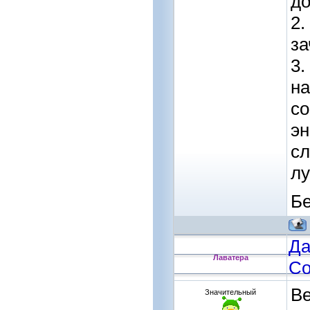
до
2.
за
3.
на
со
эн
сл
лу
Бе
Да
Лаватера
Со
Ве
Значительный