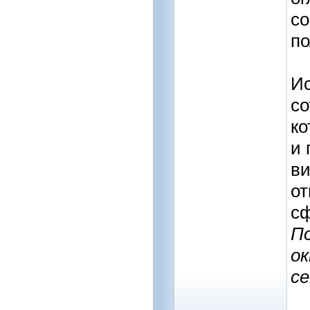
с
по
Ис
со
ко
и 
ви
от
сф
П
ок
се