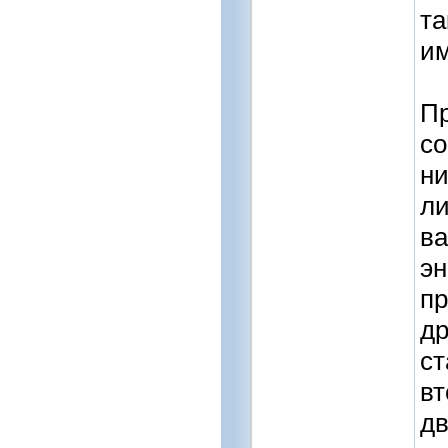
та
им
Пр
со
ни
ли
ва
эн
пр
др
ст
вт
дв