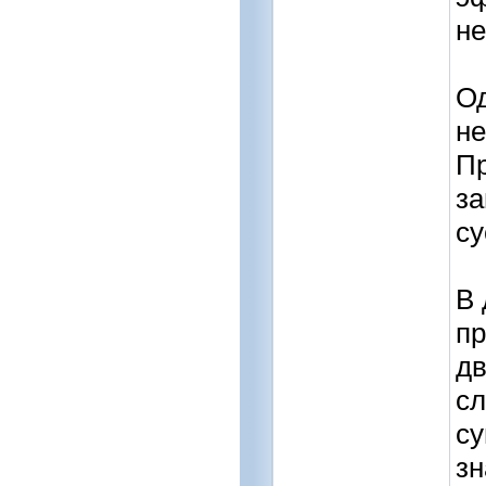
не
Од
не
Пр
за
су
В 
пр
дв
сл
су
зн