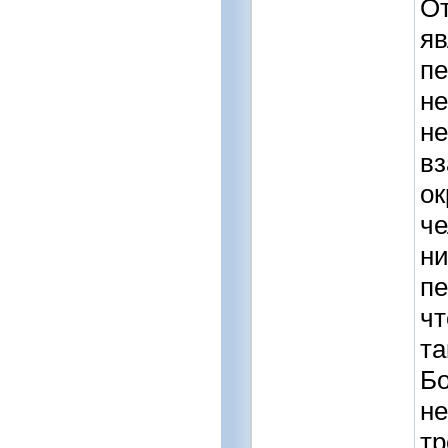
От
яв
пе
не
не
вз
ок
че
ни
пе
чт
та
Бо
не
тр