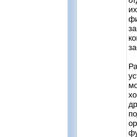
от
их
фи
за
ко
за
Ра
ус
мо
хо
др
по
ор
фу