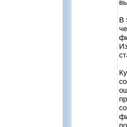
вы
В 
че
фи
Из
ст
Ку
со
ощ
пр
с
фи
по