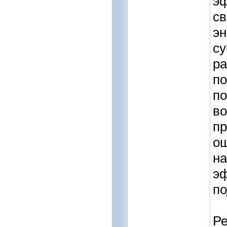
эф
св
эн
су
ра
по
по
во
пр
ощ
на
эф
по
Ре