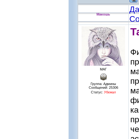
Да
Макошь
Со
Т
Фи
пр
ма
МАГ
пр
Группа: Админы
Сообщений:
25306
ма
Статус:
Убежал
фи
ка
пр
че
ас