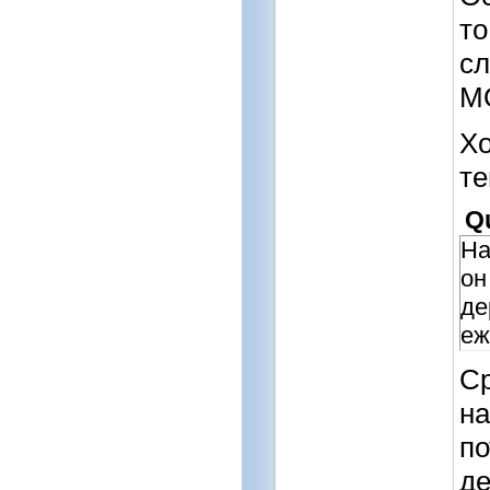
то
сл
М
Хо
те
Q
На
он
де
еж
Ср
на
по
де