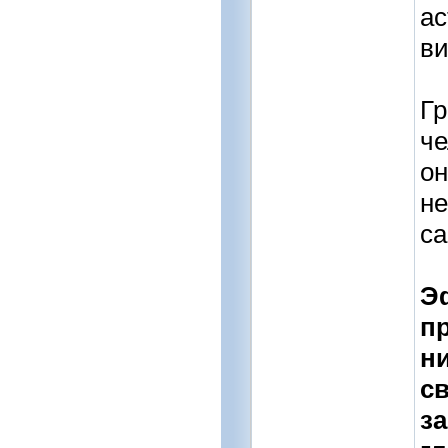
ас
ви
Гр
че
он
не
са
Э
пр
н
св
за