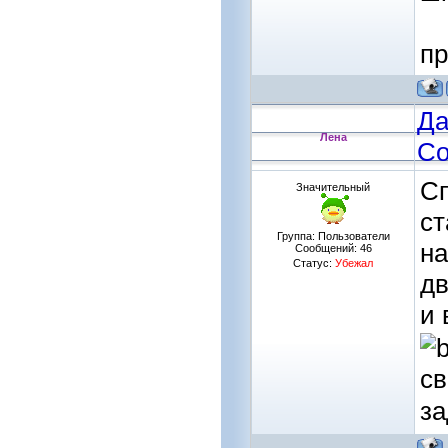
пр
Да
Лена
Со
Сп
Значительный
ст
Группа: Пользователи
на
Сообщений:
46
Статус:
Убежал
дв
и 
с
за