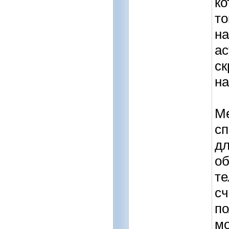
ко
то
на
ас
ск
на
М
сп
дл
об
те
сч
по
мо