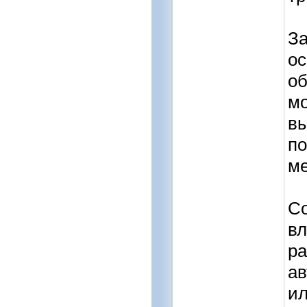
За
ос
об
мо
вы
по
м
Со
вл
ра
ав
ил