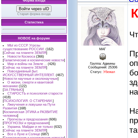
Форма входа
Войти через uID
Старая форма входа
Статистика
Чт
НОВОЕ на форуме
МЫ из СССР. Угрозы
существованию РОССИИ.
(162)
МАГ
Пр
[
Сейчас на планете ЗЕМЛЯ
]
Новости Космоса
(366)
[
Галактические и космические новости
]
оп
Группа: Админы
Мир и войны на Земле ...
(426)
Сообщений:
25306
[
Сейчас на планете ЗЕМЛЯ
]
бо
Повседневный быт.
Статус:
Убежал
ИСКУССТВЕННЫЙ ИНТЕЛЛЕКТ.
(467)
[
Новости научные и околонаучные
]
зд
О жизни, смерти и квантовой
механике
(122)
на
[
ЗА ГРАНЬЮ
]
СТАРОСТЬ и психология старости
(418)
[
ПСИХОЛОГИЯ. О СТАРЕНИИ.
]
Лжеучения и ловушки на Пути
Развития
(168)
На
[
Космическая ЭТИКА и РАЗВИТИЕ
человека
]
пр
Прогнозы и предсказания
(606)
[
ПРОГНОЗЫ и предсказания
]
Украина. Майдан и не только
(632)
та
[
Сейчас на планете ЗЕМЛЯ
]
Все о Луне и Солнце
(687)
[
Галактические и космические новости
]