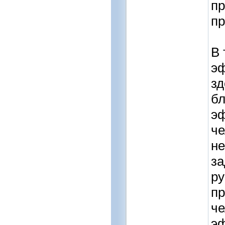
пр
пр
В 
эф
зд
бл
эф
че
не
за
ру
пр
че
эф