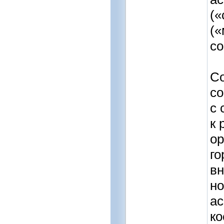
(«
(«
со
Со
со
с 
к 
ор
го
вн
но
ас
ко