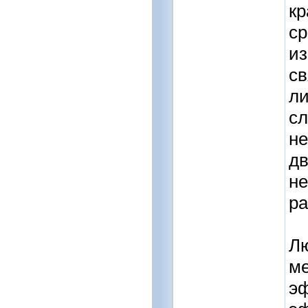
кр
ср
из
св
ли
сл
не
дв
не
ра
Лю
м
эф