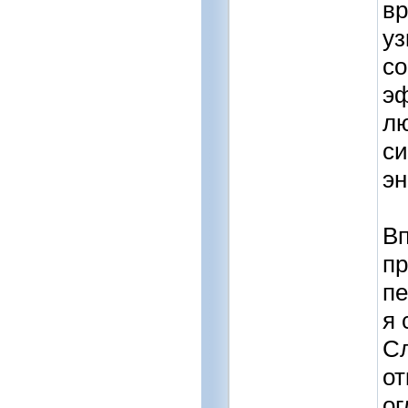
вр
уз
со
эф
лю
с
эн
Вп
пр
пе
я 
Сл
от
ог