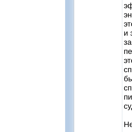
э
эн
эт
и 
за
пе
эт
сп
бы
сп
пи
су
Не