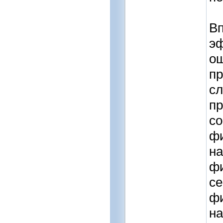
Вп
эф
ощ
пр
сл
пр
со
фи
на
фи
се
фи
на