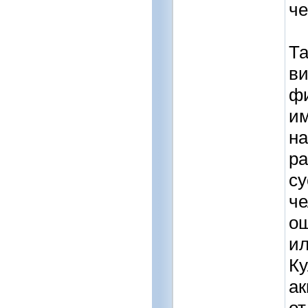
че
Та
ви
фи
им
на
ра
су
че
ощ
ил
Ку
ак