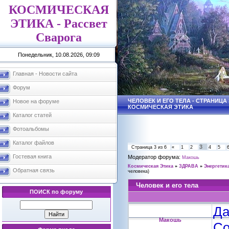
КОСМИЧЕСКАЯ
ЭТИКА - Рассвет
Сварога
Понедельник, 10.08.2026, 09:09
Главная - Новости сайта
Форум
ЧЕЛОВЕК И ЕГО ТЕЛА - СТРАНИЦА 3
Новое на форуме
КОСМИЧЕСКАЯ ЭТИКА
Каталог статей
Фотоальбомы
Каталог файлов
3
Страница
3
из
6
«
1
2
4
5
Гостевая книга
Модератор форума:
Макошь
Космическая Этика
»
ЗДРАВА
»
Энергетик
Обратная связь
человека)
Человек и его тела
ПОИСК по форуму
Да
Макошь
Со