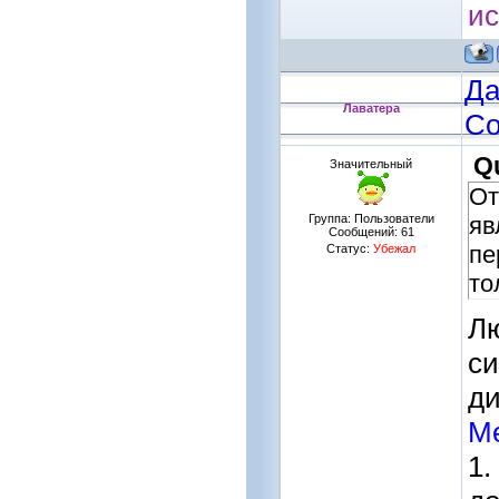
ис
Да
Лаватера
Со
Q
Значительный
От
Группа: Пользователи
яв
Сообщений:
61
пе
Статус:
Убежал
то
Лю
си
ди
Ме
1.