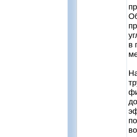
пр
Об
пр
уг
в 
ме
На
тр
фи
до
эф
по
во