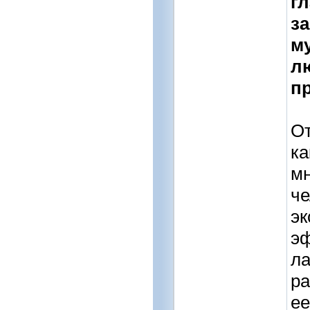
гл
за
му
л
п
От
ка
мн
че
эк
эф
ла
ра
ее