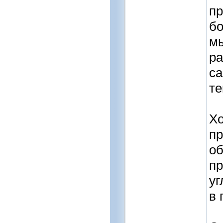
пр
бо
мы
ра
са
те
Хо
пр
об
пр
уг
в 