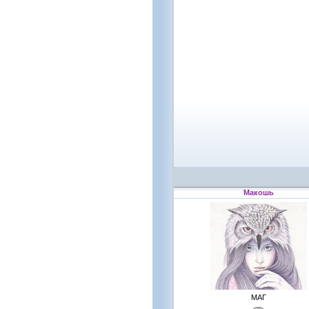
Макошь
МАГ