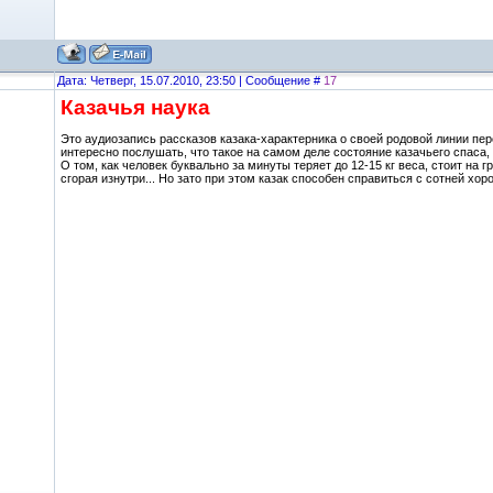
Дата: Четверг, 15.07.2010, 23:50 | Сообщение #
17
Казачья наука
Это аудиозапись рассказов казака-характерника о своей родовой линии перед
интересно послушать, что такое на самом деле состояние казачьего спаса,
О том, как человек буквально за минуты теряет до 12-15 кг веса, стоит на 
сгорая изнутри... Но зато при этом казак способен справиться с сотней хор