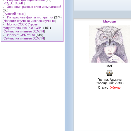
[
РОД СЛАВЯН
]
Значения разных слов и выражений
(60)
[
Русский язык.
]
Интересные факты и открытия
(274)
[
Новости научные и околонаучные
]
Макошь
МЫ из СССР. Угрозы
существованию РОССИИ.
(161)
[
Сейчас на планете ЗЕМЛЯ
]
ЯВНЫЕ СЕКРЕТЫ
(319)
[
Сейчас на планете ЗЕМЛЯ
]
МАГ
Группа: Админы
Сообщений:
25306
Статус:
Убежал