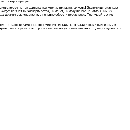
лись старообрядцы.
кова вовсе не так одинока, как многие привыкли думать! Экспедиция журнала
ивут, не зная ни электричества, ни денег, ни документов. Иногда к ним из
ках другого смысла жизни, в попытке обрести новую веру. Послушайте этих
ходят странные каменные сооружения (мегалиты) с загадочными надписями и
трите, как современные хранители тайных учений камлают сегодня, вслушайтесь