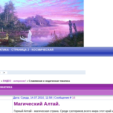
ТИКА - СТРАНИЦА 2 - КОСМИЧЕСКАЯ
6
»
Ы
»
ВИДЕО - интересно!
»
Славянская и ведическая тематика
ематика
Дата: Среда, 14.07.2010, 11:58 | Сообщение #
16
Магический Алтай.
Горный Алтай - магическая страна. Среди эзотериков всего мира этот край