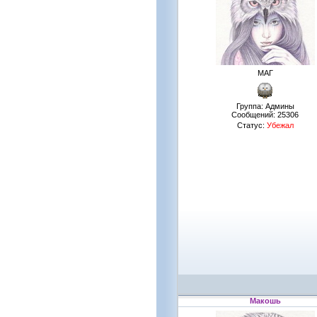
МАГ
Группа: Админы
Сообщений:
25306
Статус:
Убежал
Макошь