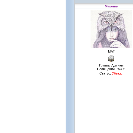
Макошь
МАГ
Группа: Админы
Сообщений:
25306
Статус:
Убежал