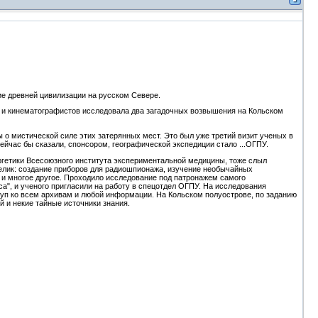
е древней цивилизации на русском Севере.
ов и кинематографистов исследовала два загадочных возвышения на Кольском
ы о мистической силе этих затерянных мест. Это был уже третий визит ученых в
 сейчас бы сказали, спонсором, географической экспедиции стало ...ОГПУ.
ргетики Всесоюзного института экспериментальной медицины, тоже слыл
елик: создание приборов для радиошпионажа, изучение необычайных
 и многое другое. Проходило исследование под патронажем самого
а", и ученого пригласили на работу в спецотдел ОГПУ. На исследования
уп ко всем архивам и любой информации. На Кольском полуострове, по заданию
й и некие тайные источники знания.