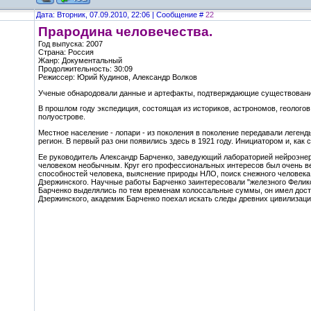
Дата: Вторник, 07.09.2010, 22:06 | Сообщение #
22
Прародина человечества.
Год выпуска: 2007
Страна: Россия
Жанр: Документальный
Продолжительность: 30:09
Режиссер: Юрий Кудинов, Александр Волков
Ученые обнародовали данные и артефакты, подтверждающие существовани
В прошлом году экспедиция, состоящая из историков, астрономов, геолог
полуострове.
Местное население - лопари - из поколения в поколение передавали легенд
регион. В первый раз они появились здесь в 1921 году. Инициатором и, как
Ее руководитель Александр Барченко, заведующий лабораторией нейроэне
человеком необычным. Круг его профессиональных интересов был очень в
способностей человека, выяснение природы НЛО, поиск снежного человека
Дзержинского. Научные работы Барченко заинтересовали "железного Феликс
Барченко выделялись по тем временам колоссальные суммы, он имел дост
Дзержинского, академик Барченко поехал искать следы древних цивилизаци