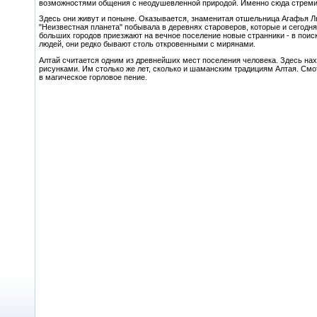
возможностями общения с неодушевленной природой. Именно сюда стреми
Здесь они живут и поныне. Оказывается, знаменитая отшельница Агафья Лы
"Неизвестная планета" побывала в деревнях староверов, которые и сегодня ж
больших городов приезжают на вечное поселение новые странники - в поис
людей, они редко бывают столь откровенными с мирянами.
Алтай считается одним из древнейших мест поселения человека. Здесь на
рисунками. Им столько же лет, сколько и шаманским традициям Алтая. Смо
в магическое горловое пение.