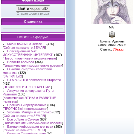
Форма входа
Войти через uID
Старая форма входа
Статистика
МАГ
НОВОЕ на форуме
Группа: Админы
Мир и войны на Земле ...
(426)
Сообщений:
25306
[
Сейчас на планете ЗЕМЛЯ
]
Статус:
Убежал
Повседневный быт.
ИСКУССТВЕННЫЙ ИНТЕЛЛЕКТ.
(467)
[
Новости научные и околонаучные
]
Новости Космоса
(364)
[
Галактические и космические новости
]
О жизни, смерти и квантовой
механике
(122)
[
ЗА ГРАНЬЮ
]
СТАРОСТЬ и психология старости
(418)
[
ПСИХОЛОГИЯ. О СТАРЕНИИ.
]
Лжеучения и ловушки на Пути
Развития
(168)
[
Космическая ЭТИКА и РАЗВИТИЕ
человека
]
Прогнозы и предсказания
(606)
[
ПРОГНОЗЫ и предсказания
]
Украина. Майдан и не только
(632)
[
Сейчас на планете ЗЕМЛЯ
]
Все о Луне и Солнце
(687)
[
Галактические и космические новости
]
Важная информация для всех
(363)
[
Сейчас на планете ЗЕМЛЯ
]
Родовая Трансформация
(92)