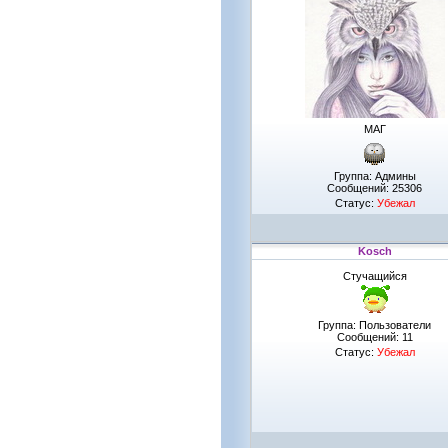
МАГ
Группа: Админы
Сообщений:
25306
Статус:
Убежал
Kosch
Стучащийся
Группа: Пользователи
Сообщений:
11
Статус:
Убежал