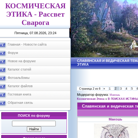
КОСМИЧЕСКАЯ
ЭТИКА - Рассвет
Сварога
Пятница, 07.08.2026, 23:24
Главная - Новости сайта
Форум
СЛАВЯНСКАЯ И ВЕДИЧЕСКАЯ ТЕМА
Новое на форуме
ЭТИКА
Каталог статей
Фотоальбомы
Каталог файлов
2
Страница
2
из
6
«
1
3
4
5
Гостевая книга
Модератор форума:
Макошь
Космическая Этика
»
В ПОИСКАХ ИСТИН
Обратная связь
Славянская и ведическая т
ПОИСК по форуму
Макошь