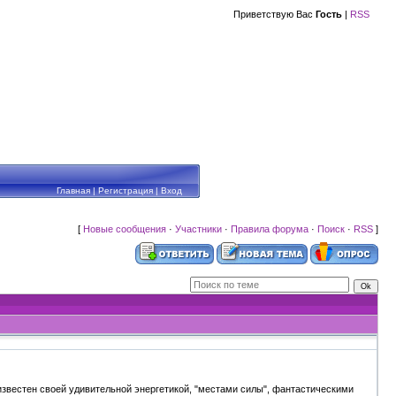
Приветствую Вас
Гость
|
RSS
Главная
|
Регистрация
|
Вход
[
Новые сообщения
·
Участники
·
Правила форума
·
Поиск
·
RSS
]
 известен своей удивительной энергетикой, "местами силы", фантастическими