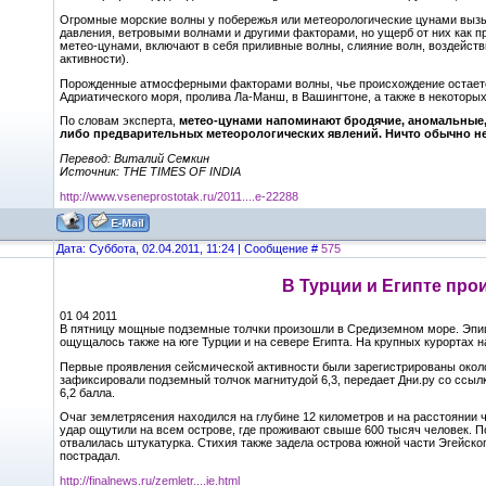
Огромные морские волны у побережья или метеорологические цунами вы
давления, ветровыми волнами и другими факторами, но ущерб от них как 
метео-цунами, включают в себя приливные волны, слияние волн, воздейст
активности).
Порожденные атмосферными факторами волны, чье происхождение остаетс
Адриатического моря, пролива Ла-Манш, в Вашингтоне, а также в некоторы
По словам эксперта,
метео-цунами напоминают бродячие, аномальные, г
либо предварительных метеорологических явлений. Ничто обычно не 
Перевод: Виталий Семкин
Источник: THE TIMES OF INDIA
http://www.vseneprostotak.ru/2011....e-22288
Дата: Суббота, 02.04.2011, 11:24 | Сообщение #
575
В Турции и Египте пр
01 04 2011
В пятницу мощные подземные толчки произошли в Средиземном море. Эпице
ощущалось также на юге Турции и на севере Египта. На крупных курортах н
Первые проявления сейсмической активности были зарегистрированы около
зафиксировали подземный толчок магнитудой 6,3, передает Дни.ру со ссыл
6,2 балла.
Очаг землетрясения находился на глубине 12 километров и на расстоянии 
удар ощутили на всем острове, где проживают свыше 600 тысяч человек. По
отвалилась штукатурка. Стихия также задела острова южной части Эгейско
пострадал.
http://finalnews.ru/zemletr....ie.html