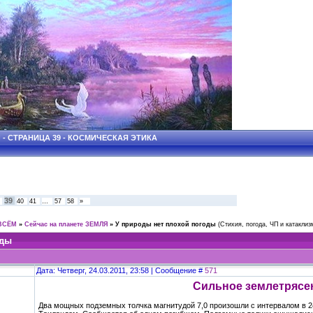
- СТРАНИЦА 39 - КОСМИЧЕСКАЯ ЭТИКА
39
40
41
…
57
58
»
ВСЁМ
»
Сейчас на планете ЗЕМЛЯ
»
У природы нет плохой погоды
(Стихия, погода, ЧП и катаклиз
оды
Дата: Четверг, 24.03.2011, 23:58 | Сообщение #
571
Сильное землетрясе
Два мощных подземных толчка магнитудой 7,0 произошли с интервалом в 24