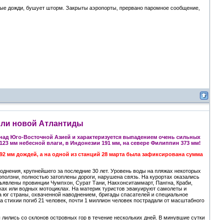
ные дожди, бушует шторм. Закрыты аэропорты, прервано паромное сообщение,
оли новой Атлантиды
 над Юго-Восточной Азией и характеризуется выпадением очень сильных
23 мм небесной влаги, в Индонезии 191 мм, на севере Филиппин 373 мм!
92 мм дождей, а на одной из станций 28 марта была зафиксирована сумма
днения, крупнейшего за последние 30 лет. Уровень воды на пляжах некоторых
оползни, полностью затоплены дороги, нарушена связь. На курортах оказались
ъявлены провинции Чумпхон, Сурат Тани, Накхонситаммарт, Пангна, Краби,
дках или водных мотоциклах. На материк туристов эвакуируют самолеты и
а юг страны, охваченной наводнением, бригады спасателей и специальное
а стихии погиб 21 человек, почти 1 миллион человек пострадали от масштабного
лились со склонов островных гор в течение нескольких дней. В минувшие сутки