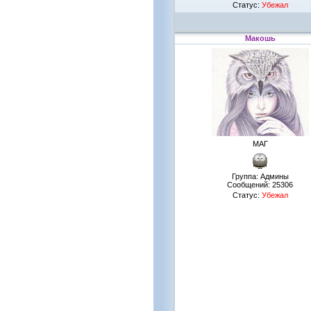
Статус:
Убежал
Макошь
МАГ
Группа: Админы
Сообщений:
25306
Статус:
Убежал