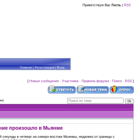
Приветствую Вас
Гость
|
RSS
Главная
|
Регистрация
|
Вход
[
Новые сообщения
·
Участники
·
Правила форума
·
Поиск
·
RSS
]
мы)
ние произошло в Мьянме
 секунды в четверг на северо-востоке Мьянмы, недалеко от границы с