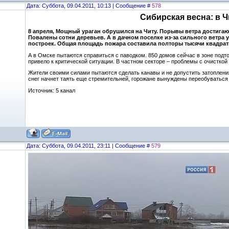
Дата: Суббота, 09.04.2011, 10:13 | Сообщение #
578
Сибирская весна: в Ч
8 апреля, Мощный ураган обрушился на Читу. Порывы ветра достигают
Повалены сотни деревьев. А в дачном поселке из-за сильного ветра у
построек. Общая площадь пожара составила полторы тысячи квадрат
А в Омске пытаются справиться с паводком. 850 домов сейчас в зоне подто
привело к критической ситуации. В частном секторе – проблемы с очистко
Жители своими силами пытаются сделать канавы и не допустить затопления
снег начнет таять еще стремительней, горожане вынуждены переобуваться 
Источник: 5 канал
Дата: Суббота, 09.04.2011, 23:11 | Сообщение #
579