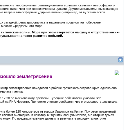
зываются атмосферными гравитационными волнами, скачками атмосферного
правило ниже, чем при геофизическом цунами. Другие механизмы, вызывающие
вие ветра и атмосферные ударные волны (например, от вулканической
я загадкой, регистрировались в недалеком прошлом на побережье
х местах Средиземного моря.
игантские волны. Море при этом вторгается на сушу в отсутствие каких-
указывает на такое развитие событий.
оизошло землетрясение
нтр землетрясения находился в районе греческого острова Крит, однако оно
ачалась паника.
 17:30 по московскому времени. Турецкие сейсмологи указали, что
кой на РИА Новости. Греческие ученые сообщили, что его мощность достигала
чуть более 120 километров от города Ираклион на Крите. При этом подземный
 словам очевидцев, в некоторых зданиях лопнули стекла, а в старых домах
го моря. По предварительным данным в результате инцидента никто не