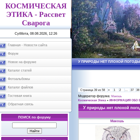
КОСМИЧЕСКАЯ
ЭТИКА - Рассвет
Сварога
Суббота, 08.08.2026, 12:26
Главная - Новости сайта
Форум
У ПРИРОДЫ НЕТ ПЛОХОЙ ПОГОДЫ 
Новое на форуме
Каталог статей
Фотоальбомы
Каталог файлов
Страница
39
из
58
«
1
2
…
37
38
Гостевая книга
Модератор форума:
Макошь
Космическая Этика
»
ИНФОРМАЦИЯ ОБО 
Обратная связь
У природы нет плохой пог
ПОИСК по форуму
Макошь