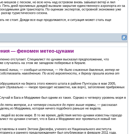
ю мешков с песком, но всю ночь над островом вновь завывал ветер и лил
ы. Пять дней проливных дождей вызвали закрытие единственного аэропорта из-за
проходимыми для транспорта. По оценкам экспертов, островной экономике уже
 разгар туристического сезона.
ть не стоит. Дожди все еще продолжаются, и ситуация может стать еще
ения — феномен метео-цунами
пенно отступает. Специалист по цунами высказал предположение, что
уже случалось на этом же западном побережье в Керале.
овой линии, — сообщил источник, — Не было снижения давления, ветер не
особствовать наводнению. По всей вероятности, к берегу пришла волна от
обрушивался на берега этого южного штата в районе Пунтхуры в мае 2005,
ал» (буквально — «море приходит незаметно, как вор»), затопление прибрежных
лучай в Бага и Морджиме был одним из таких. Однако к четвергу уровень моря в
 до пяти метров, а в четверг снизился до трех выше нормы
, — рассказал
делец из Морджима, которая ничего подобного раньше не видела.
людей во всем мире. В то же время, действия метео-цунами известны гораздо
лист по цунами считает, что в Бага и Морджиме мог проявиться новый тип
ставлены в книге Энтони Джозефа, ученого из Национального института
торинга и раннего предупреждения» был опубликован в феврале 2011 года.