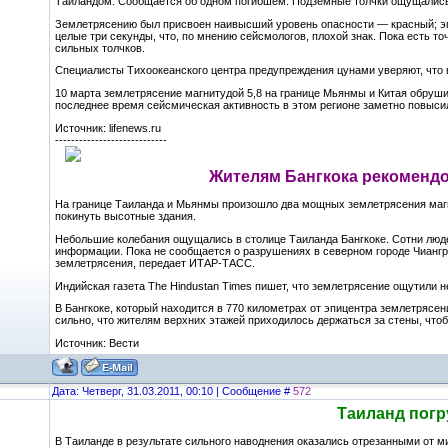
Таиландом. Сообщается об одном погибшем. Подземные толчки ощущались 
Землетрясению был присвоен наивысший уровень опасности — красный; эп
целые три секунды, что, по мнению сейсмологов, плохой знак. Пока есть 
сильных толчков.
Специалисты Тихоокеанского центра предупреждения цунами уверяют, что 
10 марта землетрясение магнитудой 5,8 на границе Мьянмы и Китая обрушил
последнее время сейсмическая активность в этом регионе заметно повыси
Источник: lifenews.ru
----------------------------
Жителям Бангкока рекоменд
На границе Таиланда и Мьянмы произошло два мощных землетрясения магн
покинуть высотные здания.
Небольшие колебания ощущались в столице Таиланда Бангкоке. Сотни люде
информации. Пока не сообщается о разрушениях в северном городе Чиангра
землетрясения, передает ИТАР-ТАСС.
Индийская газета The Hindustan Times пишет, что землетрясение ощутили 
В Бангкоке, который находится в 770 километрах от эпицентра землетрясен
сильно, что жителям верхних этажей приходилось держаться за стены, чтоб
Источник: Вести
Дата: Четверг, 31.03.2011, 00:10 | Сообщение #
572
Таиланд погр
В Таиланде в результате сильного наводнения оказались отрезанными от ми