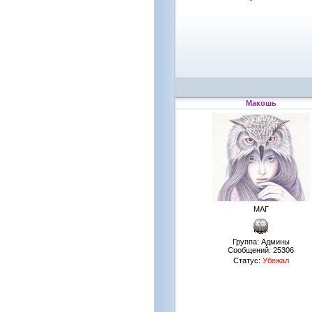
Макошь
МАГ
Группа: Админы
Сообщений:
25306
Статус:
Убежал