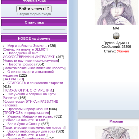
Форма входа
Войти через uID
Старая форма входа
Статистика
МАГ
НОВОЕ на форуме
Группа: Админы
Мир и войны на Земле ...
(426)
Сообщений:
25306
[
Сейчас на планете ЗЕМЛЯ
]
Статус:
Убежал
Повседневный быт.
ИСКУССТВЕННЫЙ ИНТЕЛЛЕКТ.
(467)
[
Новости научные и околонаучные
]
Новости Космоса
(364)
[
Галактические и космические новости
]
О жизни, смерти и квантовой
механике
(122)
[
ЗА ГРАНЬЮ
]
СТАРОСТЬ и психология старости
(418)
[
ПСИХОЛОГИЯ. О СТАРЕНИИ.
]
Лжеучения и ловушки на Пути
Развития
(168)
[
Космическая ЭТИКА и РАЗВИТИЕ
человека
]
Прогнозы и предсказания
(606)
[
ПРОГНОЗЫ и предсказания
]
Украина. Майдан и не только
(632)
[
Сейчас на планете ЗЕМЛЯ
]
Макошь
Все о Луне и Солнце
(687)
[
Галактические и космические новости
]
Важная информация для всех
(363)
[
Сейчас на планете ЗЕМЛЯ
]
Родовая Трансформация
(92)