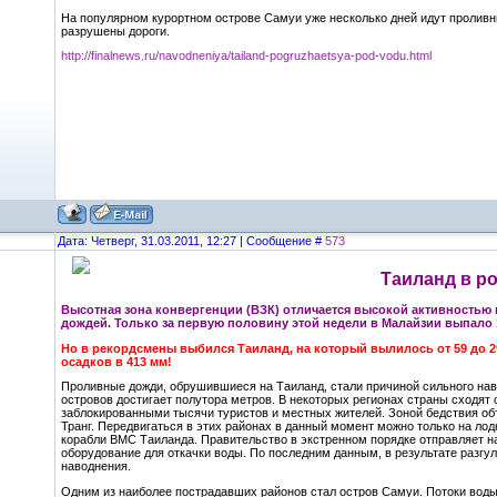
На популярном курортном острове Самуи уже несколько дней идут пролив
разрушены дороги.
http://finalnews.ru/navodneniya/tailand-pogruzhaetsya-pod-vodu.html
Дата: Четверг, 31.03.2011, 12:27 | Сообщение #
573
Таиланд в р
Высотная зона конвергенции (ВЗК) отличается высокой активностью
дождей. Только за первую половину этой недели в Малайзии выпало 1
Но в рекордсмены выбился Таиланд, на который вылилось от 59 до 2
осадков в 413 мм!
Проливные дожди, обрушившиеся на Таиланд, стали причиной сильного наво
островов достигает полутора метров. В некоторых регионах страны сходят 
заблокированными тысячи туристов и местных жителей. Зоной бедствия об
Транг. Передвигаться в этих районах в данный момент можно только на ло
корабли ВМС Таиланда. Правительство в экстренном порядке отправляет н
оборудование для откачки воды. По последним данным, в результате разгул
наводнения.
Одним из наиболее пострадавших районов стал остров Самуи. Потоки воды 