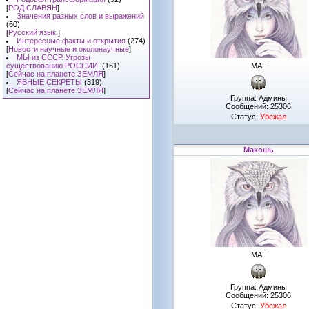
[
РОД СЛАВЯН
]
Значения разных слов и выражений
(60)
[
Русский язык.
]
Интересные факты и открытия
(274)
[
Новости научные и околонаучные
]
МЫ из СССР. Угрозы
существованию РОССИИ.
(161)
МАГ
[
Сейчас на планете ЗЕМЛЯ
]
ЯВНЫЕ СЕКРЕТЫ
(319)
[
Сейчас на планете ЗЕМЛЯ
]
Группа: Админы
Сообщений:
25306
Статус:
Убежал
Макошь
МАГ
Группа: Админы
Сообщений:
25306
Статус:
Убежал