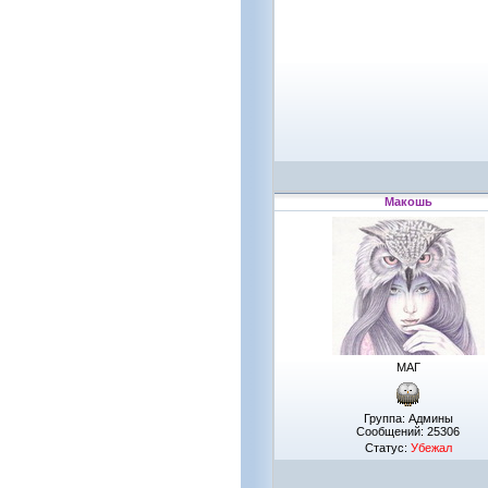
Макошь
МАГ
Группа: Админы
Сообщений:
25306
Статус:
Убежал