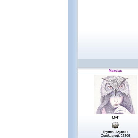
Макошь
МАГ
Группа: Админы
Сообщений:
25306