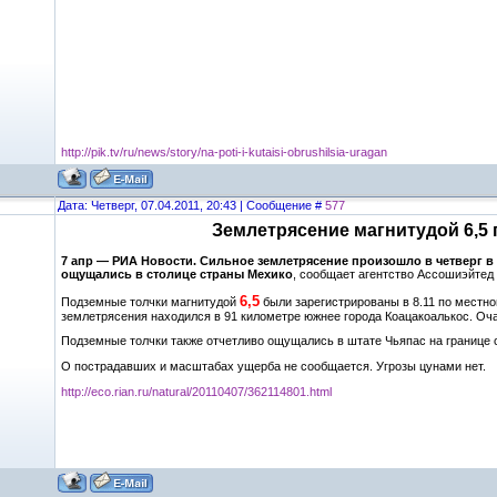
http://pik.tv/ru/news/story/na-poti-i-kutaisi-obrushilsia-uragan
Дата: Четверг, 07.04.2011, 20:43 | Сообщение #
577
Землетрясение магнитудой 6,5
7 апр — РИА Новости. Сильное землетрясение произошло в четверг в 
ощущались в столице страны Мехико
, сообщает агентство Ассошиэйтед
6,5
Подземные толчки магнитудой
были зарегистрированы в 8.11 по местно
землетрясения находился в 91 километре южнее города Коацакоалькос. Очаг
Подземные толчки также отчетливо ощущались в штате Чьяпас на границе 
О пострадавших и масштабах ущерба не сообщается. Угрозы цунами нет.
http://eco.rian.ru/natural/20110407/362114801.html