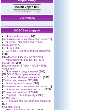
Форма входа
Войти через uID
Старая форма входа
Статистика
НОВОЕ на форуме
Новости Космоса
(364)
[
Галактические и космические новости
]
О жизни, смерти и квантовой
механике
(122)
[
ЗА ГРАНЬЮ
]
СТАРОСТЬ и психология старости
(418)
[
ПСИХОЛОГИЯ. О СТАРЕНИИ.
]
Лжеучения и ловушки на Пути
Развития
(168)
[
Космическая ЭТИКА и РАЗВИТИЕ
человека
]
Прогнозы и предсказания
(606)
[
ПРОГНОЗЫ и предсказания
]
Украина. Майдан и не только
(632)
[
Сейчас на планете ЗЕМЛЯ
]
Все о Луне и Солнце
(687)
[
Галактические и космические новости
]
Важная информация для всех
(363)
[
Сейчас на планете ЗЕМЛЯ
]
Родовая Трансформация
(92)
[
РОД СЛАВЯН
]
Значения разных слов и выражений
(60)
[
Русский язык.
]
Мир и войны на Земле ...
(425)