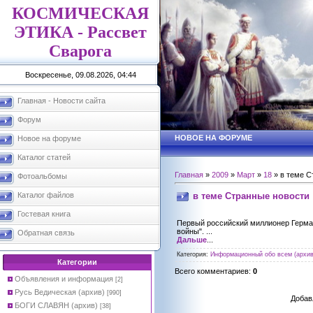
КОСМИЧЕСКАЯ
ЭТИКА - Рассвет
Сварога
Воскресенье, 09.08.2026, 04:44
Главная - Новости сайта
Форум
НОВОЕ НА ФОРУМЕ
Новое на форуме
Каталог статей
Главная
»
2009
»
Март
»
18
» в теме С
Фотоальбомы
в теме Странные новости
Каталог файлов
Гостевая книга
Первый российский миллионер Герман
войны". ...
Обратная связь
Дальше
...
Категория
:
Информационный обо всем (архив
Категории
Всего комментариев
:
0
Объявления и информация
[2]
Русь Ведическая (архив)
[990]
Добав
БОГИ СЛАВЯН (архив)
[38]