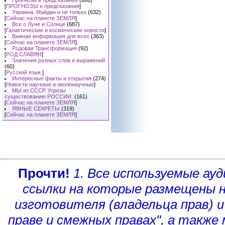
Прогнозы и предсказания
(606)
[
ПРОГНОЗЫ и предсказания
]
Украина. Майдан и не только
(632)
[
Сейчас на планете ЗЕМЛЯ
]
Все о Луне и Солнце
(687)
[
Галактические и космические новости
]
Важная информация для всех
(363)
[
Сейчас на планете ЗЕМЛЯ
]
Родовая Трансформация
(92)
[
РОД СЛАВЯН
]
Значения разных слов и выражений
(60)
[
Русский язык.
]
Интересные факты и открытия
(274)
[
Новости научные и околонаучные
]
МЫ из СССР. Угрозы
существованию РОССИИ.
(161)
[
Сейчас на планете ЗЕМЛЯ
]
ЯВНЫЕ СЕКРЕТЫ
(319)
[
Сейчас на планете ЗЕМЛЯ
]
Прочти!
1. Все используемые а
ссылки на которые размещены 
изготовителя (владельца прав)
и
праве и смежных правах", а такж