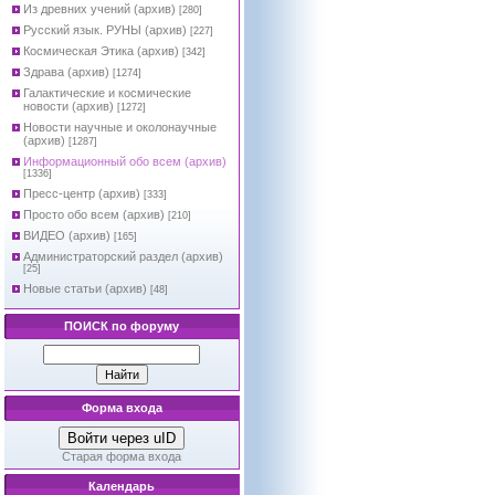
Из древних учений (архив)
[280]
Русский язык. РУНЫ (архив)
[227]
Космическая Этика (архив)
[342]
Здрава (архив)
[1274]
Галактические и космические
новости (архив)
[1272]
Новости научные и околонаучные
(архив)
[1287]
Информационный обо всем (архив)
[1336]
Пресс-центр (архив)
[333]
Просто обо всем (архив)
[210]
ВИДЕО (архив)
[165]
Администраторский раздел (архив)
[25]
Новые статьи (архив)
[48]
ПОИСК по форуму
Форма входа
Войти через uID
Старая форма входа
Календарь