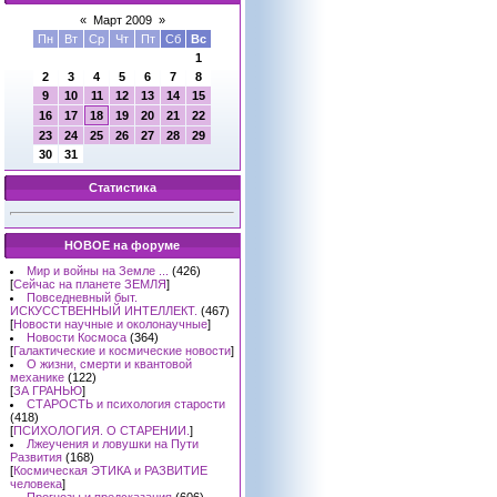
«
Март 2009
»
Пн
Вт
Ср
Чт
Пт
Сб
Вс
1
2
3
4
5
6
7
8
9
10
11
12
13
14
15
16
17
18
19
20
21
22
23
24
25
26
27
28
29
30
31
Статистика
НОВОЕ на форуме
Мир и войны на Земле ...
(426)
[
Сейчас на планете ЗЕМЛЯ
]
Повседневный быт.
ИСКУССТВЕННЫЙ ИНТЕЛЛЕКТ.
(467)
[
Новости научные и околонаучные
]
Новости Космоса
(364)
[
Галактические и космические новости
]
О жизни, смерти и квантовой
механике
(122)
[
ЗА ГРАНЬЮ
]
СТАРОСТЬ и психология старости
(418)
[
ПСИХОЛОГИЯ. О СТАРЕНИИ.
]
Лжеучения и ловушки на Пути
Развития
(168)
[
Космическая ЭТИКА и РАЗВИТИЕ
человека
]