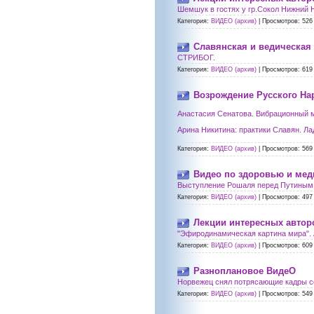
Шемшук в гостях у гр.Сокол Нижний Н
Категория:
ВИДЕО (архив)
|
Просмотров:
526
Славянская и ведическая
СТРИБОГ.
Категория:
ВИДЕО (архив)
|
Просмотров:
619
Возрождение Русского На
Анастасия Сенатова. Вибрационный 
Арина Никитина: практики Славян. Ла
Категория:
ВИДЕО (архив)
|
Просмотров:
569
Видео по здоровью и мед
Выступление Рошаля перед Путиным 
Категория:
ВИДЕО (архив)
|
Просмотров:
497
Лекции интересных автор
"Эфиродинамическая картина мира". 
Категория:
ВИДЕО (архив)
|
Просмотров:
609
Разноплановое ВидеО
Норвежец снял потрясающие кадры с
Категория:
ВИДЕО (архив)
|
Просмотров:
549