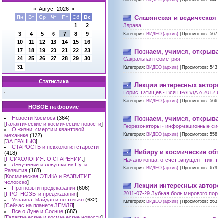
Категория:
ВИДЕО (архив)
|
Просмотров:
642
«
Август 2026
»
Пн
Вт
Ср
Чт
Пт
Сб
Вс
Славянская и ведическая
1
2
Здрава
3
4
5
6
7
8
9
Категория:
ВИДЕО (архив)
|
Просмотров:
567
10
11
12
13
14
15
16
17
18
19
20
21
22
23
Познаем, учимся, открыв
24
25
26
27
28
29
30
Сакральная геометрия
31
Категория:
ВИДЕО (архив)
|
Просмотров:
543
Статистика
Лекции интересных автор
Борис Татищев - Вся ПРАВДА о 2012 
Категория:
ВИДЕО (архив)
|
Просмотров:
566
НОВОЕ на форуме
Новости Космоса
(364)
Познаем, учимся, открыв
[
Галактические и космические новости
]
Георезонаторы - информационные си
О жизни, смерти и квантовой
Категория:
ВИДЕО (архив)
|
Просмотров:
558
механике
(122)
[
ЗА ГРАНЬЮ
]
СТАРОСТЬ и психология старости
Нибиру и космические об
(418)
[
ПСИХОЛОГИЯ. О СТАРЕНИИ.
]
Начало конца, отсчет запущен - тик, та
Лжеучения и ловушки на Пути
Категория:
ВИДЕО (архив)
|
Просмотров:
679
Развития
(168)
[
Космическая ЭТИКА и РАЗВИТИЕ
человека
]
Лекции интересных автор
Прогнозы и предсказания
(606)
2011-07-29 Зубная боль мирового пор
[
ПРОГНОЗЫ и предсказания
]
Украина. Майдан и не только
(632)
Категория:
ВИДЕО (архив)
|
Просмотров:
563
[
Сейчас на планете ЗЕМЛЯ
]
Все о Луне и Солнце
(687)
[
Галактические и космические новости
]