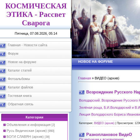
КОСМИЧЕСКАЯ
ЭТИКА - Рассвет
Сварога
Пятница, 07.08.2026, 05:14
Главная - Новости сайта
Форум
НОВОЕ НА ФОРУМЕ
Новое на форуме
Каталог статей
Главная
»
ВИДЕО (архив)
Фотоальбомы
Каталог файлов
Возрождение Русского На
Гостевая книга
Володарский. Возрождение Русского Н
Обратная связь
Зелёная роща, Б.И.Володарский и В.И
Лекция Володарского Бориса Иванов
Категории
Категория:
ВИДЕО (архив)
|
Просмотров:
123
Объявления и информация
[2]
Русь Ведическая (архив)
[990]
Разноплановое ВидеО
БОГИ СЛАВЯН (архив)
[38]
От интуиции к ясновидению