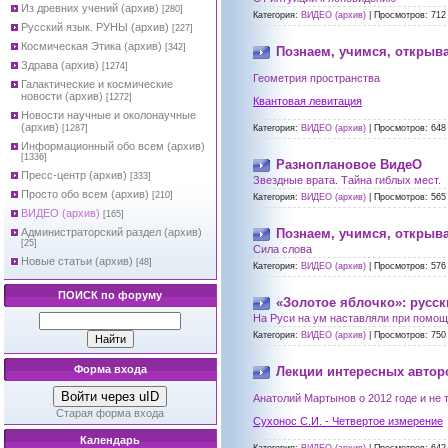
Из древних учений (архив)
[280]
Категория:
ВИДЕО (архив)
|
Просмотров:
712
Русский язык. РУНЫ (архив)
[227]
Космическая Этика (архив)
[342]
Познаем, учимся, открыв
Здрава (архив)
[1274]
Геометрия пространства
Галактические и космические
новости (архив)
[1272]
Квантовая левитация
Новости научные и околонаучные
(архив)
[1287]
Категория:
ВИДЕО (архив)
|
Просмотров:
648
Информационный обо всем (архив)
[1336]
Разноплановое ВидеО
Пресс-центр (архив)
[333]
Звездные врата. Тайна гиблых мест.
Просто обо всем (архив)
[210]
Категория:
ВИДЕО (архив)
|
Просмотров:
565
ВИДЕО (архив)
[165]
Администраторский раздел (архив)
Познаем, учимся, открыв
[25]
Сила слова
Новые статьи (архив)
[48]
Категория:
ВИДЕО (архив)
|
Просмотров:
576
ПОИСК по форуму
«Золотое яблочко»: русск
На Руси на ум наставляли при помощ
Категория:
ВИДЕО (архив)
|
Просмотров:
750
Форма входа
Лекции интересных автор
Войти через uID
Анатолий Мартынов о 2012 годе и не т
Старая форма входа
Сухонос С.И. - Четвертое измерение
Календарь