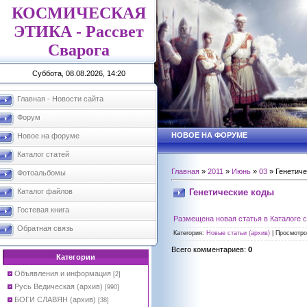
КОСМИЧЕСКАЯ
ЭТИКА - Рассвет
Сварога
Суббота, 08.08.2026, 14:20
Главная - Новости сайта
Форум
НОВОЕ НА ФОРУМЕ
Новое на форуме
Каталог статей
Главная
»
2011
»
Июнь
»
03
» Генетиче
Фотоальбомы
Генетические коды
Каталог файлов
Гостевая книга
Размещена новая статья в Каталоге с
Обратная связь
Категория
:
Новые статьи (архив)
|
Просмотро
Всего комментариев
:
0
Категории
Объявления и информация
[2]
Русь Ведическая (архив)
[990]
БОГИ СЛАВЯН (архив)
[38]