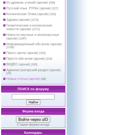
Из древних учений (архив)
[280]
Русский язык. РУНЫ (архив)
[227]
Космическая Этика (архив)
[342]
Здрава (архив)
[1274]
Галактические и космические
новости (архив)
[1272]
Новости научные и околонаучные
(архив)
[1287]
Информационный обо всем (архив)
[1336]
Пресс-центр (архив)
[333]
Просто обо всем (архив)
[210]
ВИДЕО (архив)
[165]
Администраторский раздел (архив)
[25]
Новые статьи (архив)
[48]
ПОИСК по форуму
Форма входа
Войти через uID
Старая форма входа
Календарь