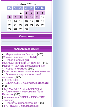
«
Июнь 2011
»
Пн
Вт
Ср
Чт
Пт
Сб
Вс
1
2
3
4
5
6
7
8
9
10
11
12
13
14
15
16
17
18
19
20
21
22
23
24
25
26
27
28
29
30
Статистика
НОВОЕ на форуме
Мир и войны на Земле ...
(426)
[
Сейчас на планете ЗЕМЛЯ
]
Повседневный быт.
ИСКУССТВЕННЫЙ ИНТЕЛЛЕКТ.
(467)
[
Новости научные и околонаучные
]
Новости Космоса
(364)
[
Галактические и космические новости
]
О жизни, смерти и квантовой
механике
(122)
[
ЗА ГРАНЬЮ
]
СТАРОСТЬ и психология старости
(418)
[
ПСИХОЛОГИЯ. О СТАРЕНИИ.
]
Лжеучения и ловушки на Пути
Развития
(168)
[
Космическая ЭТИКА и РАЗВИТИЕ
человека
]
Прогнозы и предсказания
(606)
[
ПРОГНОЗЫ и предсказания
]