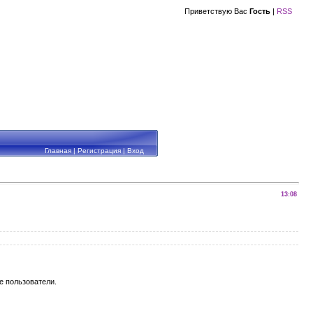
Приветствую Вас
Гость
|
RSS
Главная
|
Регистрация
|
Вход
13:08
е пользователи.