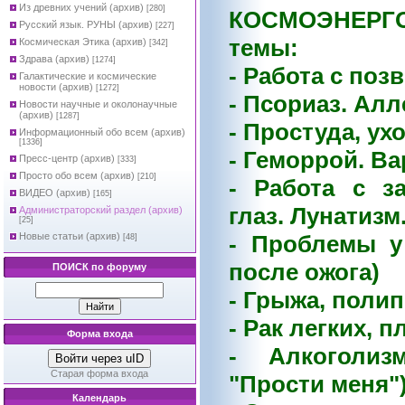
Из древних учений (архив)
[280]
КОСМОЭНЕРГО
Русский язык. РУНЫ (архив)
[227]
темы:
Космическая Этика (архив)
[342]
Здрава (архив)
[1274]
- Работа с поз
Галактические и космические
новости (архив)
[1272]
- Псориаз. Алл
Новости научные и околонаучные
(архив)
[1287]
- Простуда, ух
Информационный обо всем (архив)
[1336]
- Геморрой. Ва
Пресс-центр (архив)
[333]
Просто обо всем (архив)
[210]
- Работа с з
ВИДЕО (архив)
[165]
глаз. Лунатизм
Администраторский раздел (архив)
[25]
- Проблемы у
Новые статьи (архив)
[48]
после ожога)
ПОИСК по форуму
- Грыжа, поли
- Рак легких, 
Форма входа
- Алкоголиз
Войти через uID
Старая форма входа
"Прости меня"
Календарь