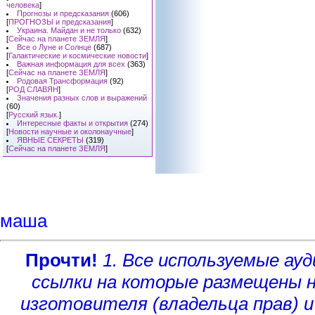
человека
]
Прогнозы и предсказания
(606)
[
ПРОГНОЗЫ и предсказания
]
Украина. Майдан и не только
(632)
[
Сейчас на планете ЗЕМЛЯ
]
Все о Луне и Солнце
(687)
[
Галактические и космические новости
]
Важная информация для всех
(363)
[
Сейчас на планете ЗЕМЛЯ
]
Родовая Трансформация
(92)
[
РОД СЛАВЯН
]
Значения разных слов и выражений
(60)
[
Русский язык.
]
Интересные факты и открытия
(274)
[
Новости научные и околонаучные
]
ЯВНЫЕ СЕКРЕТЫ
(319)
[
Сейчас на планете ЗЕМЛЯ
]
маша
Прочти!
1. Все используемые а
ссылки на которые размещены 
изготовителя (владельца прав)
и