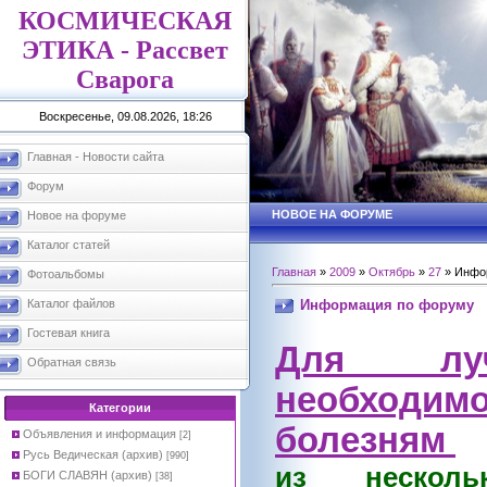
КОСМИЧЕСКАЯ
ЭТИКА - Рассвет
Сварога
Воскресенье, 09.08.2026, 18:26
Главная - Новости сайта
Форум
НОВОЕ НА ФОРУМЕ
Новое на форуме
Каталог статей
Главная
»
2009
»
Октябрь
»
27
» Инфо
Фотоальбомы
Информация по форуму
Каталог файлов
Гостевая книга
Для лу
Обратная связь
необходи
Категории
болезням
Объявления и информация
[2]
Русь Ведическая (архив)
[990]
из нескол
БОГИ СЛАВЯН (архив)
[38]