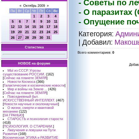
- Советы по л
«
Октябрь 2009
»
- О паразитах 
Пн
Вт
Ср
Чт
Пт
Сб
Вс
1
2
3
4
- Опущение по
5
6
7
8
9
10
11
12
13
14
15
16
17
18
Категория
:
Админи
19
20
21
22
23
24
25
26
27
28
29
30
31
|
Добавил
:
Макош
Статистика
Всего комментариев
:
0
НОВОЕ на форуме
Добав
МЫ из СССР. Угрозы
существованию РОССИИ.
(162)
[
Сейчас на планете ЗЕМЛЯ
]
Новости Космоса
(366)
[
Галактические и космические новости
]
Мир и войны на Земле ...
(426)
[
Сейчас на планете ЗЕМЛЯ
]
Повседневный быт.
ИСКУССТВЕННЫЙ ИНТЕЛЛЕКТ.
(467)
[
Новости научные и околонаучные
]
О жизни, смерти и квантовой
механике
(122)
[
ЗА ГРАНЬЮ
]
СТАРОСТЬ и психология старости
(418)
[
ПСИХОЛОГИЯ. О СТАРЕНИИ.
]
Лжеучения и ловушки на Пути
Развития
(168)
[
Космическая ЭТИКА и РАЗВИТИЕ