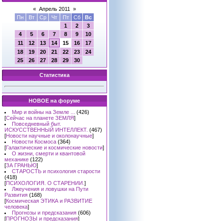
«
Апрель 2011
»
Пн
Вт
Ср
Чт
Пт
Сб
Вс
1
2
3
4
5
6
7
8
9
10
11
12
13
14
15
16
17
18
19
20
21
22
23
24
25
26
27
28
29
30
Статистика
НОВОЕ на форуме
Мир и войны на Земле ...
(426)
[
Сейчас на планете ЗЕМЛЯ
]
Повседневный быт.
ИСКУССТВЕННЫЙ ИНТЕЛЛЕКТ.
(467)
[
Новости научные и околонаучные
]
Новости Космоса
(364)
[
Галактические и космические новости
]
О жизни, смерти и квантовой
механике
(122)
[
ЗА ГРАНЬЮ
]
СТАРОСТЬ и психология старости
(418)
[
ПСИХОЛОГИЯ. О СТАРЕНИИ.
]
Лжеучения и ловушки на Пути
Развития
(168)
[
Космическая ЭТИКА и РАЗВИТИЕ
человека
]
Прогнозы и предсказания
(606)
[
ПРОГНОЗЫ и предсказания
]