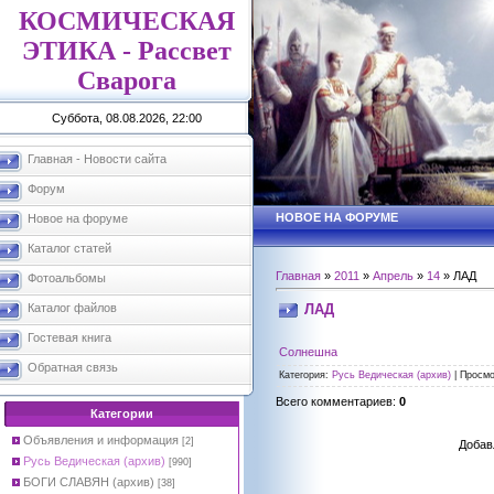
КОСМИЧЕСКАЯ
ЭТИКА - Рассвет
Сварога
Суббота, 08.08.2026, 22:00
Главная - Новости сайта
Форум
НОВОЕ НА ФОРУМЕ
Новое на форуме
Каталог статей
Главная
»
2011
»
Апрель
»
14
» ЛАД
Фотоальбомы
ЛАД
Каталог файлов
Гостевая книга
Солнешна
Обратная связь
Категория
:
Русь Ведическая (архив)
|
Просмо
Всего комментариев
:
0
Категории
Объявления и информация
[2]
Добав
Русь Ведическая (архив)
[990]
БОГИ СЛАВЯН (архив)
[38]