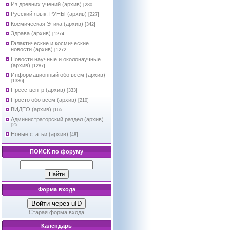
Из древних учений (архив)
[280]
Русский язык. РУНЫ (архив)
[227]
Космическая Этика (архив)
[342]
Здрава (архив)
[1274]
Галактические и космические
новости (архив)
[1272]
Новости научные и околонаучные
(архив)
[1287]
Информационный обо всем (архив)
[1336]
Пресс-центр (архив)
[333]
Просто обо всем (архив)
[210]
ВИДЕО (архив)
[165]
Администраторский раздел (архив)
[25]
Новые статьи (архив)
[48]
ПОИСК по форуму
Форма входа
Войти через uID
Старая форма входа
Календарь