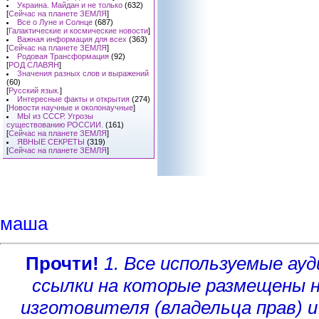
Украина. Майдан и не только
(632)
[
Сейчас на планете ЗЕМЛЯ
]
Все о Луне и Солнце
(687)
[
Галактические и космические новости
]
Важная информация для всех
(363)
[
Сейчас на планете ЗЕМЛЯ
]
Родовая Трансформация
(92)
[
РОД СЛАВЯН
]
Значения разных слов и выражений
(60)
[
Русский язык.
]
Интересные факты и открытия
(274)
[
Новости научные и околонаучные
]
МЫ из СССР. Угрозы
существованию РОССИИ.
(161)
[
Сейчас на планете ЗЕМЛЯ
]
ЯВНЫЕ СЕКРЕТЫ
(319)
[
Сейчас на планете ЗЕМЛЯ
]
маша
Прочти!
1. Все используемые а
ссылки на которые размещены 
изготовителя (владельца прав)
и