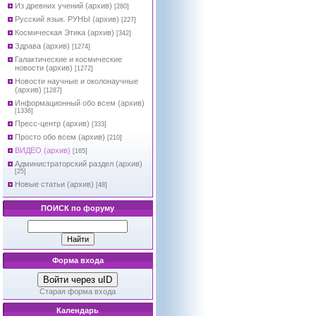
Из древних учений (архив)
[280]
Русский язык. РУНЫ (архив)
[227]
Космическая Этика (архив)
[342]
Здрава (архив)
[1274]
Галактические и космические
новости (архив)
[1272]
Новости научные и околонаучные
(архив)
[1287]
Информационный обо всем (архив)
[1336]
Пресс-центр (архив)
[333]
Просто обо всем (архив)
[210]
ВИДЕО (архив)
[165]
Администраторский раздел (архив)
[25]
Новые статьи (архив)
[48]
ПОИСК по форуму
Форма входа
Войти через uID
Старая форма входа
Календарь