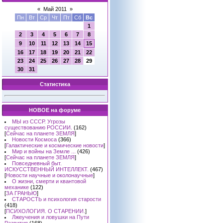
«
Май 2011
»
Пн
Вт
Ср
Чт
Пт
Сб
Вс
1
2
3
4
5
6
7
8
9
10
11
12
13
14
15
16
17
18
19
20
21
22
23
24
25
26
27
28
29
30
31
Статистика
НОВОЕ на форуме
МЫ из СССР. Угрозы
существованию РОССИИ.
(162)
[
Сейчас на планете ЗЕМЛЯ
]
Новости Космоса
(366)
[
Галактические и космические новости
]
Мир и войны на Земле ...
(426)
[
Сейчас на планете ЗЕМЛЯ
]
Повседневный быт.
ИСКУССТВЕННЫЙ ИНТЕЛЛЕКТ.
(467)
[
Новости научные и околонаучные
]
О жизни, смерти и квантовой
механике
(122)
[
ЗА ГРАНЬЮ
]
СТАРОСТЬ и психология старости
(418)
[
ПСИХОЛОГИЯ. О СТАРЕНИИ.
]
Лжеучения и ловушки на Пути