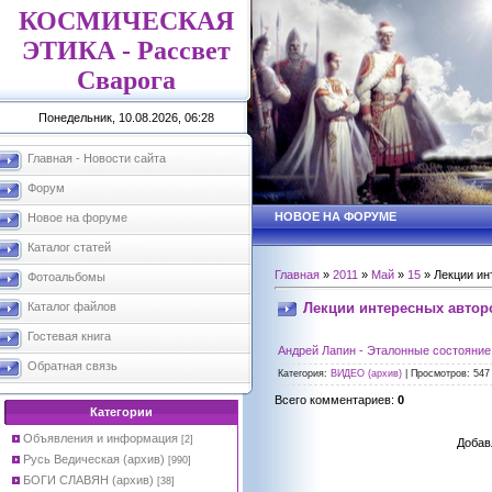
КОСМИЧЕСКАЯ
ЭТИКА - Рассвет
Сварога
Понедельник, 10.08.2026, 06:28
Главная - Новости сайта
Форум
НОВОЕ НА ФОРУМЕ
Новое на форуме
Каталог статей
Главная
»
2011
»
Май
»
15
» Лекции ин
Фотоальбомы
Лекции интересных автор
Каталог файлов
Гостевая книга
Андрей Лапин - Эталонные состояние
Обратная связь
Категория
:
ВИДЕО (архив)
|
Просмотров
: 547
Всего комментариев
:
0
Категории
Объявления и информация
[2]
Добав
Русь Ведическая (архив)
[990]
БОГИ СЛАВЯН (архив)
[38]