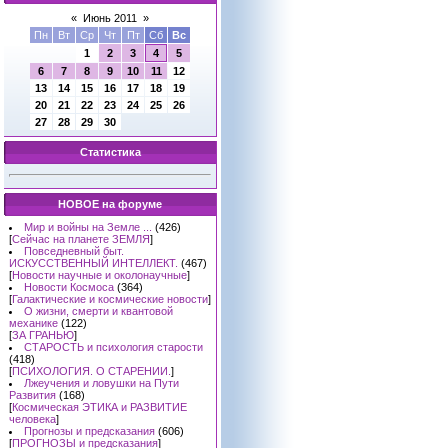
«
Июнь 2011
»
Пн
Вт
Ср
Чт
Пт
Сб
Вс
1
2
3
4
5
6
7
8
9
10
11
12
13
14
15
16
17
18
19
20
21
22
23
24
25
26
27
28
29
30
Статистика
НОВОЕ на форуме
Мир и войны на Земле ...
(426)
[
Сейчас на планете ЗЕМЛЯ
]
Повседневный быт.
ИСКУССТВЕННЫЙ ИНТЕЛЛЕКТ.
(467)
[
Новости научные и околонаучные
]
Новости Космоса
(364)
[
Галактические и космические новости
]
О жизни, смерти и квантовой
механике
(122)
[
ЗА ГРАНЬЮ
]
СТАРОСТЬ и психология старости
(418)
[
ПСИХОЛОГИЯ. О СТАРЕНИИ.
]
Лжеучения и ловушки на Пути
Развития
(168)
[
Космическая ЭТИКА и РАЗВИТИЕ
человека
]
Прогнозы и предсказания
(606)
[
ПРОГНОЗЫ и предсказания
]