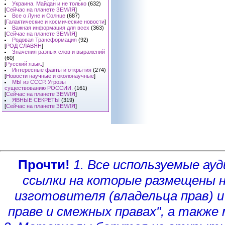
Украина. Майдан и не только
(632)
[
Сейчас на планете ЗЕМЛЯ
]
Все о Луне и Солнце
(687)
[
Галактические и космические новости
]
Важная информация для всех
(363)
[
Сейчас на планете ЗЕМЛЯ
]
Родовая Трансформация
(92)
[
РОД СЛАВЯН
]
Значения разных слов и выражений
(60)
[
Русский язык.
]
Интересные факты и открытия
(274)
[
Новости научные и околонаучные
]
МЫ из СССР. Угрозы
существованию РОССИИ.
(161)
[
Сейчас на планете ЗЕМЛЯ
]
ЯВНЫЕ СЕКРЕТЫ
(319)
[
Сейчас на планете ЗЕМЛЯ
]
Прочти!
1. Все используемые а
ссылки на которые размещены 
изготовителя (владельца прав)
и
праве и смежных правах", а такж