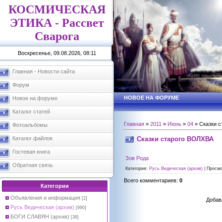
КОСМИЧЕСКАЯ
ЭТИКА - Рассвет
Сварога
Воскресенье, 09.08.2026, 08:11
Главная - Новости сайта
Форум
НОВОЕ НА ФОРУМЕ
Новое на форуме
Каталог статей
Главная
»
2011
»
Июнь
»
04
» Сказки 
Фотоальбомы
Сказки старого ВОЛХВА
Каталог файлов
Гостевая книга
Зов Рода
Обратная связь
Категория
:
Русь Ведическая (архив)
|
Просмо
Всего комментариев
:
0
Категории
Объявления и информация
[2]
Добав
Русь Ведическая (архив)
[990]
БОГИ СЛАВЯН (архив)
[38]