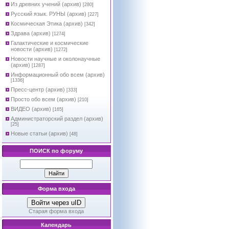
Из древних учений (архив)
[280]
Русский язык. РУНЫ (архив)
[227]
Космическая Этика (архив)
[342]
Здрава (архив)
[1274]
Галактические и космические
новости (архив)
[1272]
Новости научные и околонаучные
(архив)
[1287]
Информационный обо всем (архив)
[1336]
Пресс-центр (архив)
[333]
Просто обо всем (архив)
[210]
ВИДЕО (архив)
[165]
Администраторский раздел (архив)
[25]
Новые статьи (архив)
[48]
ПОИСК по форуму
Форма входа
Войти через uID
Старая форма входа
Календарь