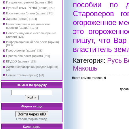
пособии по д
Из древних учений (архив)
[280]
Русский язык. РУНЫ (архив)
[227]
Староверов го
Космическая Этика (архив)
[342]
Здрава (архив)
[1274]
огороженное мес
Галактические и космические
новости (архив)
[1272]
это огороженн
Новости научные и околонаучные
(архив)
[1287]
пишут, что Вар
Информационный обо всем (архив)
[1336]
властитель зем
Пресс-центр (архив)
[333]
Просто обо всем (архив)
[210]
Категория
:
Русь В
ВИДЕО (архив)
[165]
Макошь
Администраторский раздел (архив)
[25]
Новые статьи (архив)
[48]
Всего комментариев
:
0
ПОИСК по форуму
Добав
Форма входа
Войти через uID
Старая форма входа
Календарь