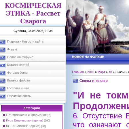
КОСМИЧЕСКАЯ
ЭТИКА - Рассвет
Сварога
Суббота, 08.08.2026, 19:34
Главная - Новости сайта
Форум
НОВОЕ НА ФОРУМЕ
Новое на форуме
Каталог статей
Главная
»
2010
»
Март
»
10
» Сказы и 
Фотоальбомы
Сказы и сказки
Каталог файлов
Гостевая книга
"И не токм
Обратная связь
Продолжени
Категории
6. Отсутствие 
Объявления и информация
[2]
Русь Ведическая (архив)
[990]
что означают 
БОГИ СЛАВЯН (архив)
[38]