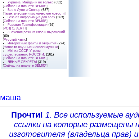
Украина. Майдан и не только
(632)
[
Сейчас на планете ЗЕМЛЯ
]
Все о Луне и Солнце
(687)
[
Галактические и космические новости
]
Важная информация для всех
(363)
[
Сейчас на планете ЗЕМЛЯ
]
Родовая Трансформация
(92)
[
РОД СЛАВЯН
]
Значения разных слов и выражений
(60)
[
Русский язык.
]
Интересные факты и открытия
(274)
[
Новости научные и околонаучные
]
МЫ из СССР. Угрозы
существованию РОССИИ.
(161)
[
Сейчас на планете ЗЕМЛЯ
]
ЯВНЫЕ СЕКРЕТЫ
(319)
[
Сейчас на планете ЗЕМЛЯ
]
маша
Прочти!
1. Все используемые а
ссылки на которые размещены 
изготовителя (владельца прав)
и