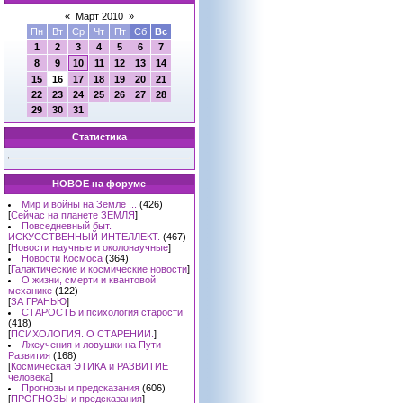
«
Март 2010
»
Пн
Вт
Ср
Чт
Пт
Сб
Вс
1
2
3
4
5
6
7
8
9
10
11
12
13
14
15
16
17
18
19
20
21
22
23
24
25
26
27
28
29
30
31
Статистика
НОВОЕ на форуме
Мир и войны на Земле ...
(426)
[
Сейчас на планете ЗЕМЛЯ
]
Повседневный быт.
ИСКУССТВЕННЫЙ ИНТЕЛЛЕКТ.
(467)
[
Новости научные и околонаучные
]
Новости Космоса
(364)
[
Галактические и космические новости
]
О жизни, смерти и квантовой
механике
(122)
[
ЗА ГРАНЬЮ
]
СТАРОСТЬ и психология старости
(418)
[
ПСИХОЛОГИЯ. О СТАРЕНИИ.
]
Лжеучения и ловушки на Пути
Развития
(168)
[
Космическая ЭТИКА и РАЗВИТИЕ
человека
]
Прогнозы и предсказания
(606)
[
ПРОГНОЗЫ и предсказания
]