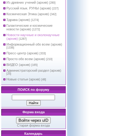
Из древних учений (архив)
[280]
Русский язык. РУНЫ (архив)
[227]
Космическая Этика (архив)
[342]
Здрава (архив)
[1274]
Галактические и космические
новости (архив)
[1272]
Новости научные и околонаучные
(архив)
[1287]
Информационный обо всем (архив)
[1336]
Пресс-центр (архив)
[333]
Просто обо всем (архив)
[210]
ВИДЕО (архив)
[165]
Администраторский раздел (архив)
[25]
Новые статьи (архив)
[48]
ПОИСК по форуму
Форма входа
Войти через uID
Старая форма входа
Календарь