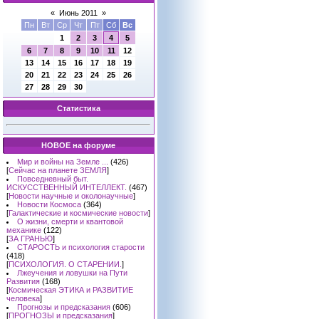
«
Июнь 2011
»
Пн
Вт
Ср
Чт
Пт
Сб
Вс
1
2
3
4
5
6
7
8
9
10
11
12
13
14
15
16
17
18
19
20
21
22
23
24
25
26
27
28
29
30
Статистика
НОВОЕ на форуме
Мир и войны на Земле ...
(426)
[
Сейчас на планете ЗЕМЛЯ
]
Повседневный быт.
ИСКУССТВЕННЫЙ ИНТЕЛЛЕКТ.
(467)
[
Новости научные и околонаучные
]
Новости Космоса
(364)
[
Галактические и космические новости
]
О жизни, смерти и квантовой
механике
(122)
[
ЗА ГРАНЬЮ
]
СТАРОСТЬ и психология старости
(418)
[
ПСИХОЛОГИЯ. О СТАРЕНИИ.
]
Лжеучения и ловушки на Пути
Развития
(168)
[
Космическая ЭТИКА и РАЗВИТИЕ
человека
]
Прогнозы и предсказания
(606)
[
ПРОГНОЗЫ и предсказания
]