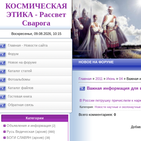
КОСМИЧЕСКАЯ
ЭТИКА - Рассвет
Сварога
Воскресенье, 09.08.2026, 10:15
Главная - Новости сайта
Форум
НОВОЕ НА ФОРУМЕ
Новое на форуме
Каталог статей
Главная
»
2011
»
Июнь
»
04
» Важная 
Фотоальбомы
Важная информация для 
Каталог файлов
Гостевая книга
В России петрушку причислили к нар
Обратная связь
Категория
:
Новости научные и околонаучные 
Всего комментариев
:
0
Категории
Объявления и информация
[2]
Добав
Русь Ведическая (архив)
[990]
БОГИ СЛАВЯН (архив)
[38]