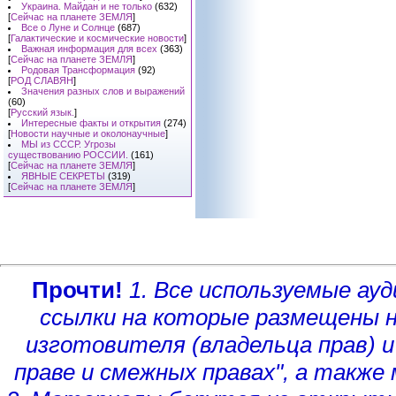
Украина. Майдан и не только
(632)
[
Сейчас на планете ЗЕМЛЯ
]
Все о Луне и Солнце
(687)
[
Галактические и космические новости
]
Важная информация для всех
(363)
[
Сейчас на планете ЗЕМЛЯ
]
Родовая Трансформация
(92)
[
РОД СЛАВЯН
]
Значения разных слов и выражений
(60)
[
Русский язык.
]
Интересные факты и открытия
(274)
[
Новости научные и околонаучные
]
МЫ из СССР. Угрозы
существованию РОССИИ.
(161)
[
Сейчас на планете ЗЕМЛЯ
]
ЯВНЫЕ СЕКРЕТЫ
(319)
[
Сейчас на планете ЗЕМЛЯ
]
Прочти!
1. Все используемые а
ссылки на которые размещены 
изготовителя (владельца прав)
и
праве и смежных правах", а такж