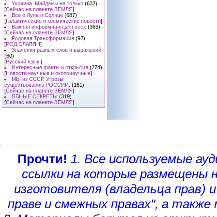
Украина. Майдан и не только
(632)
[
Сейчас на планете ЗЕМЛЯ
]
Все о Луне и Солнце
(687)
[
Галактические и космические новости
]
Важная информация для всех
(363)
[
Сейчас на планете ЗЕМЛЯ
]
Родовая Трансформация
(92)
[
РОД СЛАВЯН
]
Значения разных слов и выражений
(60)
[
Русский язык.
]
Интересные факты и открытия
(274)
[
Новости научные и околонаучные
]
МЫ из СССР. Угрозы
существованию РОССИИ.
(161)
[
Сейчас на планете ЗЕМЛЯ
]
ЯВНЫЕ СЕКРЕТЫ
(319)
[
Сейчас на планете ЗЕМЛЯ
]
Прочти!
1. Все используемые а
ссылки на которые размещены 
изготовителя (владельца прав)
и
праве и смежных правах", а такж