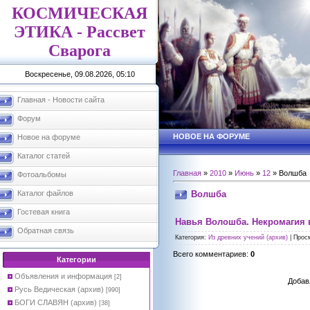
КОСМИЧЕСКАЯ
ЭТИКА - Рассвет
Сварога
Воскресенье, 09.08.2026, 05:10
Главная - Новости сайта
Форум
НОВОЕ НА ФОРУМЕ
Новое на форуме
Каталог статей
Главная
»
2010
»
Июнь
»
12
» Волшба
Фотоальбомы
Волшба
Каталог файлов
Гостевая книга
Навья Волошба. Некромагия 
Обратная связь
Категория
:
Из древних учений (архив)
|
Прос
Всего комментариев
:
0
Категории
Объявления и информация
[2]
Добав
Русь Ведическая (архив)
[990]
БОГИ СЛАВЯН (архив)
[38]