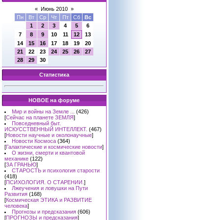
«
Июнь 2010
»
Пн
Вт
Ср
Чт
Пт
Сб
Вс
1
2
3
4
5
6
7
8
9
10
11
12
13
14
15
16
17
18
19
20
21
22
23
24
25
26
27
28
29
30
Статистика
НОВОЕ на форуме
Мир и войны на Земле ...
(426)
[
Сейчас на планете ЗЕМЛЯ
]
Повседневный быт.
ИСКУССТВЕННЫЙ ИНТЕЛЛЕКТ.
(467)
[
Новости научные и околонаучные
]
Новости Космоса
(364)
[
Галактические и космические новости
]
О жизни, смерти и квантовой
механике
(122)
[
ЗА ГРАНЬЮ
]
СТАРОСТЬ и психология старости
(418)
[
ПСИХОЛОГИЯ. О СТАРЕНИИ.
]
Лжеучения и ловушки на Пути
Развития
(168)
[
Космическая ЭТИКА и РАЗВИТИЕ
человека
]
Прогнозы и предсказания
(606)
[
ПРОГНОЗЫ и предсказания
]