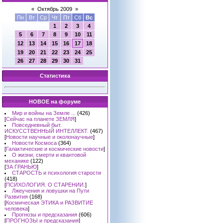
«
Октябрь 2009
»
Пн
Вт
Ср
Чт
Пт
Сб
Вс
1
2
3
4
5
6
7
8
9
10
11
12
13
14
15
16
17
18
19
20
21
22
23
24
25
26
27
28
29
30
31
Статистика
НОВОЕ на форуме
Мир и войны на Земле ...
(426)
[
Сейчас на планете ЗЕМЛЯ
]
Повседневный быт.
ИСКУССТВЕННЫЙ ИНТЕЛЛЕКТ.
(467)
[
Новости научные и околонаучные
]
Новости Космоса
(364)
[
Галактические и космические новости
]
О жизни, смерти и квантовой
механике
(122)
[
ЗА ГРАНЬЮ
]
СТАРОСТЬ и психология старости
(418)
[
ПСИХОЛОГИЯ. О СТАРЕНИИ.
]
Лжеучения и ловушки на Пути
Развития
(168)
[
Космическая ЭТИКА и РАЗВИТИЕ
человека
]
Прогнозы и предсказания
(606)
[
ПРОГНОЗЫ и предсказания
]