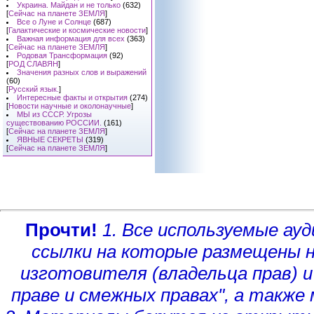
Украина. Майдан и не только
(632)
[
Сейчас на планете ЗЕМЛЯ
]
Все о Луне и Солнце
(687)
[
Галактические и космические новости
]
Важная информация для всех
(363)
[
Сейчас на планете ЗЕМЛЯ
]
Родовая Трансформация
(92)
[
РОД СЛАВЯН
]
Значения разных слов и выражений
(60)
[
Русский язык.
]
Интересные факты и открытия
(274)
[
Новости научные и околонаучные
]
МЫ из СССР. Угрозы
существованию РОССИИ.
(161)
[
Сейчас на планете ЗЕМЛЯ
]
ЯВНЫЕ СЕКРЕТЫ
(319)
[
Сейчас на планете ЗЕМЛЯ
]
Прочти!
1. Все используемые а
ссылки на которые размещены 
изготовителя (владельца прав)
и
праве и смежных правах", а такж