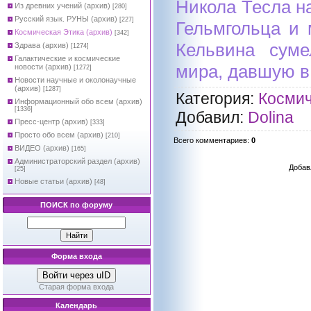
Никола Тесла н
Из древних учений (архив)
[280]
Русский язык. РУНЫ (архив)
[227]
Гельмгольца и
Космическая Этика (архив)
[342]
Кельвина суме
Здрава (архив)
[1274]
Галактические и космические
мира, давшую в
новости (архив)
[1272]
Новости научные и околонаучные
(архив)
[1287]
Категория
:
Космич
Информационный обо всем (архив)
[1336]
Добавил
:
Dolina
Пресс-центр (архив)
[333]
Просто обо всем (архив)
[210]
Всего комментариев
:
0
ВИДЕО (архив)
[165]
Администраторский раздел (архив)
Добав
[25]
Новые статьи (архив)
[48]
ПОИСК по форуму
Форма входа
Войти через uID
Старая форма входа
Календарь