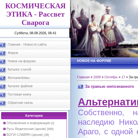
КОСМИЧЕСКАЯ
ЭТИКА - Рассвет
Сварога
Суббота, 08.08.2026, 06:41
Главная - Новости сайта
Форум
НОВОЕ НА ФОРУМЕ
Новое на форуме
Каталог статей
Главная
»
2009
»
Октябрь
»
17
» За гр
Фотоальбомы
За гранью непознанного
Каталог файлов
Гостевая книга
Альтернати
Обратная связь
Собственно, 
Категории
наследию Нико
Объявления и информация
[2]
Араго, с одной 
Русь Ведическая (архив)
[990]
БОГИ СЛАВЯН (архив)
[38]