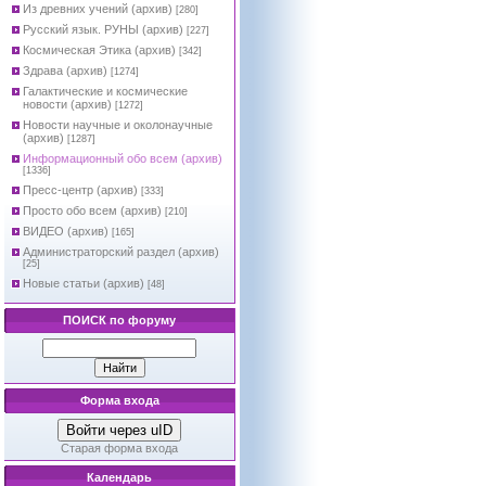
Из древних учений (архив)
[280]
Русский язык. РУНЫ (архив)
[227]
Космическая Этика (архив)
[342]
Здрава (архив)
[1274]
Галактические и космические
новости (архив)
[1272]
Новости научные и околонаучные
(архив)
[1287]
Информационный обо всем (архив)
[1336]
Пресс-центр (архив)
[333]
Просто обо всем (архив)
[210]
ВИДЕО (архив)
[165]
Администраторский раздел (архив)
[25]
Новые статьи (архив)
[48]
ПОИСК по форуму
Форма входа
Войти через uID
Старая форма входа
Календарь