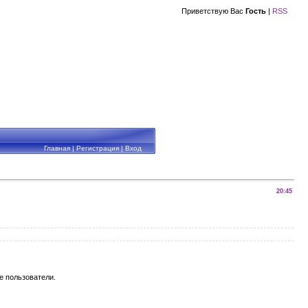
Приветствую Вас
Гость
|
RSS
Главная
|
Регистрация
|
Вход
20:45
е пользователи.