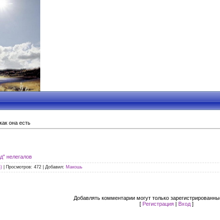
как она есть
д" нелегалов
)
|
Просмотров
: 472 |
Добавил
:
Макошь
Добавлять комментарии могут только зарегистрированны
[
Регистрация
|
Вход
]