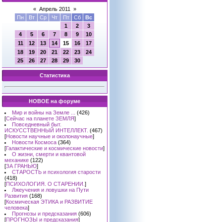
«
Апрель 2011
»
Пн
Вт
Ср
Чт
Пт
Сб
Вс
1
2
3
4
5
6
7
8
9
10
11
12
13
14
15
16
17
18
19
20
21
22
23
24
25
26
27
28
29
30
Статистика
НОВОЕ на форуме
Мир и войны на Земле ...
(426)
[
Сейчас на планете ЗЕМЛЯ
]
Повседневный быт.
ИСКУССТВЕННЫЙ ИНТЕЛЛЕКТ.
(467)
[
Новости научные и околонаучные
]
Новости Космоса
(364)
[
Галактические и космические новости
]
О жизни, смерти и квантовой
механике
(122)
[
ЗА ГРАНЬЮ
]
СТАРОСТЬ и психология старости
(418)
[
ПСИХОЛОГИЯ. О СТАРЕНИИ.
]
Лжеучения и ловушки на Пути
Развития
(168)
[
Космическая ЭТИКА и РАЗВИТИЕ
человека
]
Прогнозы и предсказания
(606)
[
ПРОГНОЗЫ и предсказания
]