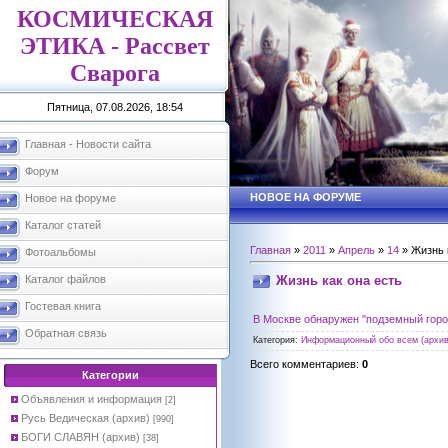
КОСМИЧЕСКАЯ
ЭТИКА - Рассвет
Сварога
Пятница, 07.08.2026, 18:54
Главная - Новости сайта
Форум
НОВОЕ НА ФОРУМЕ
Новое на форуме
Каталог статей
Главная
»
2011
»
Апрель
»
14
» Жизнь 
Фотоальбомы
Жизнь как она есть
Каталог файлов
Гостевая книга
В Москве обнаружен "подземный горо
Обратная связь
Категория
:
Информационный обо всем (архив
Всего комментариев
:
0
Категории
Объявления и информация
[2]
Русь Ведическая (архив)
[990]
БОГИ СЛАВЯН (архив)
[38]