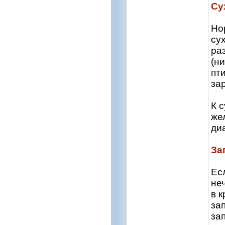
Су
Но
су
ра
(н
пт
за
К 
же
ди
За
Ес
не
в 
за
зап