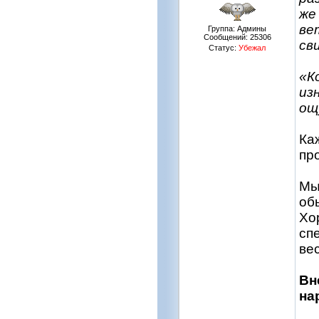
же
ве
Группа: Админы
Сообщений:
25306
св
Статус:
Убежал
«К
из
ощ
Ка
пр
Мы
об
Хо
сп
ве
Вн
на