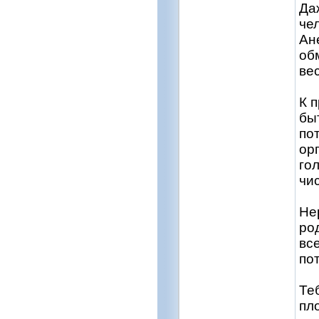
Да
че
Ан
об
ве
К 
бы
по
ор
го
чи
Не
ро
вс
по
Те
пл