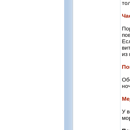
тол
Ча
По
по
Ес
ви
из
По
Об
но
Ме
У 
мо