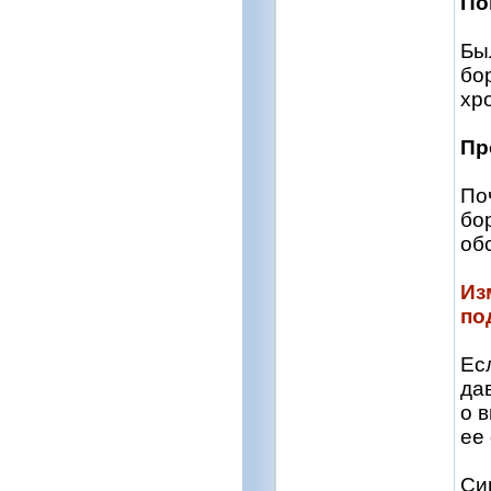
По
Бы
бо
хр
Пр
По
бо
об
Из
по
Ес
да
о 
ее
Си