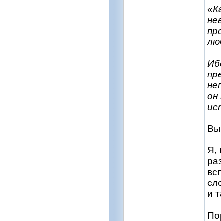
«К
не
пр
лю
Иб
пр
не
он
ис
Вы
Я,
ра
вс
сл
и 
По