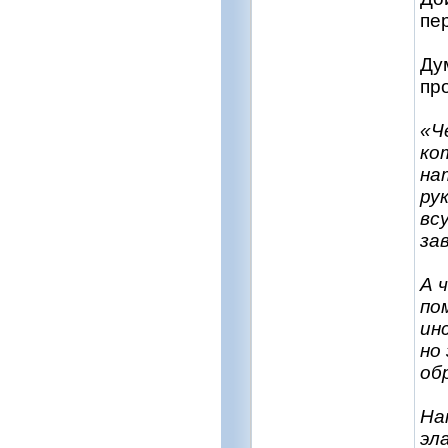
пе
Ду
пр
«Ч
ко
на
ру
вс
за
А 
по
ин
но
об
На
эл