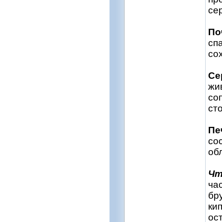
се
По
сп
со
Се
жи
со
ст
Пе
со
об
Чт
ча
бр
ки
ос