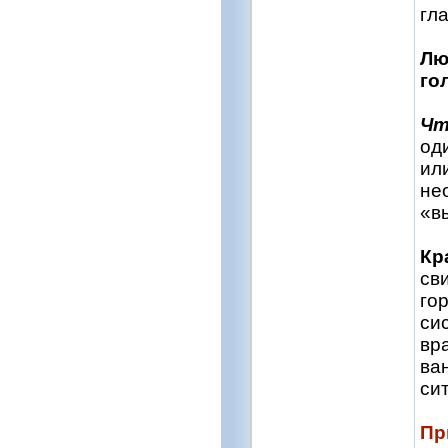
гл
Лю
го
Чт
оди
ил
не
«в
Кр
св
го
си
вр
ва
си
Пр