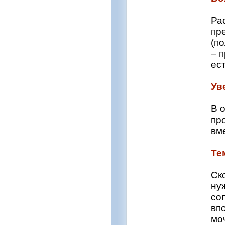
Ра
пр
(п
– 
ес
Ув
В 
пр
вм
Те
Ск
ну
со
вп
мо