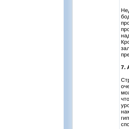
Не
бо
пр
пр
на
Кр
за
пр
7.
Ст
оч
мо
чт
ур
на
ги
сп