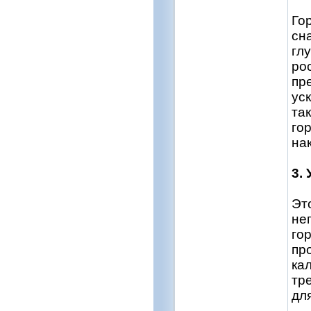
Го
сн
гл
ро
пр
ус
та
го
на
3.
Эт
не
го
пр
ка
тр
дл