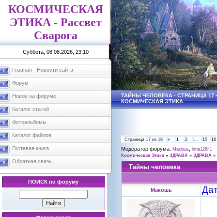
КОСМИЧЕСКАЯ
ЭТИКА - Рассвет
Сварога
Суббота, 08.08.2026, 23:10
Главная - Новости сайта
Форум
ТАЙНЫ ЧЕЛОВЕКА - СТРАНИЦА 17 
Новое на форуме
КОСМИЧЕСКАЯ ЭТИКА
Каталог статей
Фотоальбомы
Каталог файлов
Страница
17
из
18
«
1
2
…
15
16
Гостевая книга
Модератор форума:
,
Макошь
irina12641
Космическая Этика
»
ЗДРАВА
»
ЗДРАВА
»
Обратная связь
Тайны человека
ПОИСК по форуму
Дат
Макошь