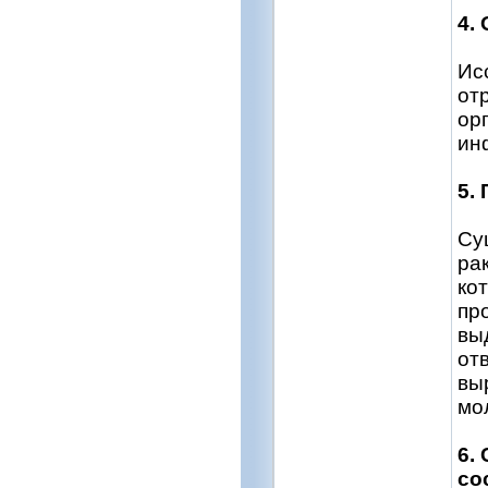
4.
Ис
от
ор
ин
5.
Су
ра
ко
пр
вы
от
вы
мо
6.
со