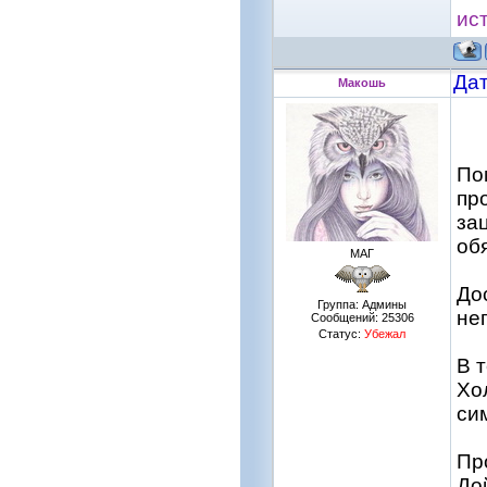
ис
Дат
Макошь
По
пр
за
об
МАГ
До
Группа: Админы
не
Сообщений:
25306
Статус:
Убежал
В 
Хо
си
Пр
До