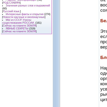
[
РОД СЛАВЯН
]
во
Значения разных слов и выражений
(60)
соя
[
Русский язык.
]
Интересные факты и открытия
(274)
[
Новости научные и околонаучные
]
Бе
МЫ из СССР. Угрозы
существованию РОССИИ.
(161)
[
Сейчас на планете ЗЕМЛЯ
]
ЯВНЫЕ СЕКРЕТЫ
(319)
Эт
[
Сейчас на планете ЗЕМЛЯ
]
ес
пр
ве
Бл
На
од
ор
ко
ус
ры
ци