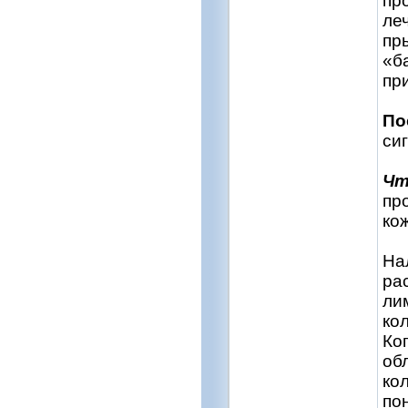
пр
ле
пр
«б
пр
По
си
Чт
пр
кож
На
ра
ли
ко
Ко
об
ко
по