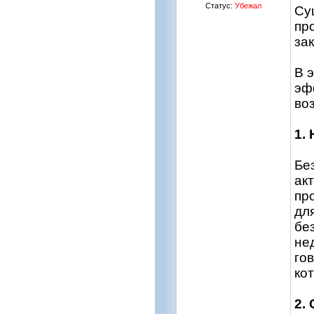
Статус:
Убежал
Су
пр
за
В 
эф
во
1.
Бе
ак
пр
дл
бе
не
го
ко
2.