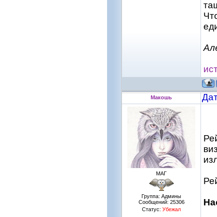
та
Чт
ед
Ал
ис
Дат
Макошь
Ре
ви
из
МАГ
Ре
Группа: Админы
На
Сообщений:
25306
Статус:
Убежал