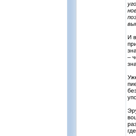
уг
но
по
вы
И 
пр
зн
– 
зн
Уж
пи
бе
уп
Эр
во
ра
гд