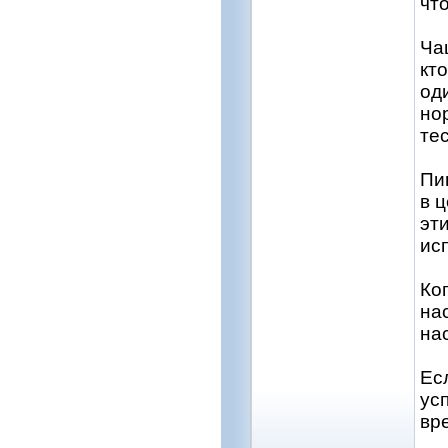
что
Ча
кт
од
но
те
Пи
в 
эт
ис
Ко
на
на
Ес
ус
вр