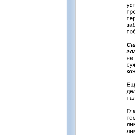
ус
пр
пе
за
по
Са
гл
не
су
ко
Ещ
де
па
Гл
те
ли
ли