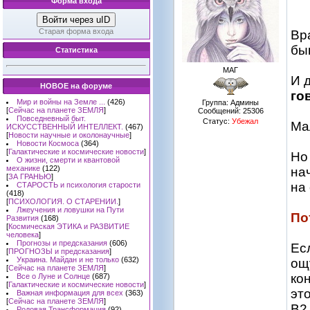
Форма входа
Войти через uID
Старая форма входа
Вр
бы
Статистика
МАГ
И 
НОВОЕ на форуме
го
Мир и войны на Земле ...
(426)
Группа: Админы
[
Сейчас на планете ЗЕМЛЯ
]
Сообщений:
25306
Повседневный быт.
Статус:
Убежал
Ма
ИСКУССТВЕННЫЙ ИНТЕЛЛЕКТ.
(467)
[
Новости научные и околонаучные
]
Новости Космоса
(364)
[
Галактические и космические новости
]
Н
О жизни, смерти и квантовой
механике
(122)
на
[
ЗА ГРАНЬЮ
]
на
СТАРОСТЬ и психология старости
(418)
[
ПСИХОЛОГИЯ. О СТАРЕНИИ.
]
Лжеучения и ловушки на Пути
По
Развития
(168)
[
Космическая ЭТИКА и РАЗВИТИЕ
человека
]
Прогнозы и предсказания
(606)
Ес
[
ПРОГНОЗЫ и предсказания
]
Украина. Майдан и не только
(632)
ощ
[
Сейчас на планете ЗЕМЛЯ
]
ко
Все о Луне и Солнце
(687)
[
Галактические и космические новости
]
эт
Важная информация для всех
(363)
[
Сейчас на планете ЗЕМЛЯ
]
В2
Родовая Трансформация
(92)