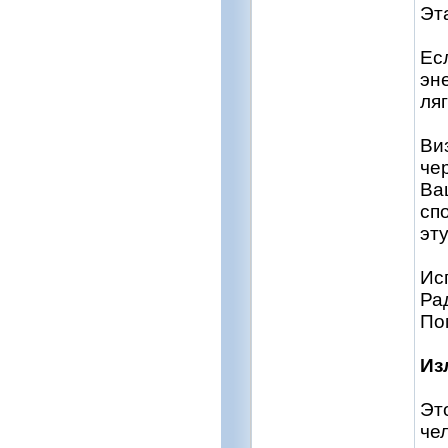
Эт
Ес
эн
ля
Ви
че
Ва
сп
эт
Ис
Рад
По
Из
Эт
че