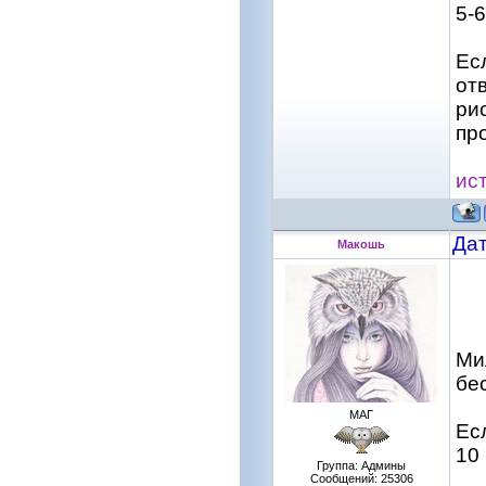
5-6
Ес
от
рис
пр
ис
Дат
Макошь
Ми
бе
МАГ
Ес
10
Группа: Админы
Сообщений:
25306