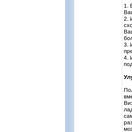
1.
Ва
2.
сх
Ва
бо
3.
пр
4.
по
Ул
По
вм
Ви
ла
са
ра
мо