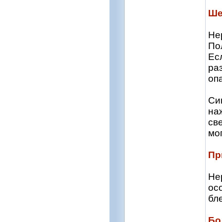
Ше
Не
По
Ес
ра
оп
Си
на
св
мо
Пр
Не
ос
бл
Бо