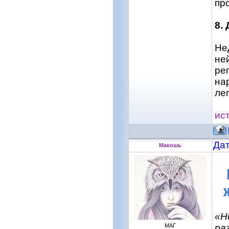
пр
8.
Не
не
ре
на
ле
ис
Дат
Макошь
«Н
МАГ
ра