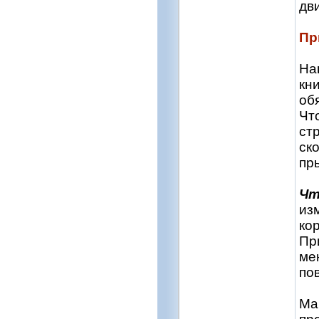
дв
Пр
На
кн
об
Чт
стр
ск
пр
Чт
из
ко
Пр
ме
по
Ма