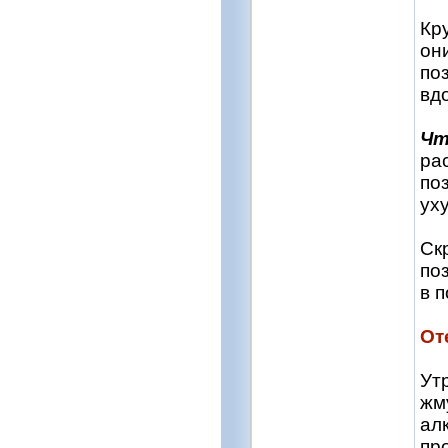
Кр
он
по
вд
Чт
ра
по
ух
Ск
по
в п
От
Ут
жм
ал
пр