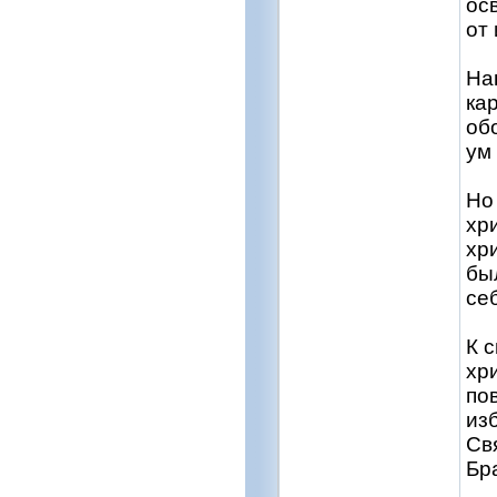
ос
от
На
ка
об
ум
Но
хр
хр
бы
се
К 
хр
по
из
Св
Бр