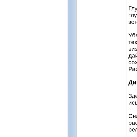
Гл
гл
зо
Уб
те
ви
да
со
Ра
Ди
Зд
ис
Сн
ра
ре