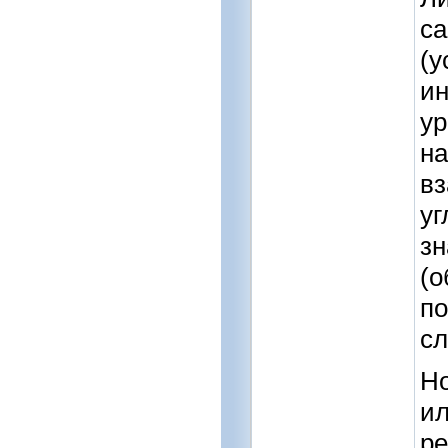
са
(у
ин
ур
на
вз
уг
з
(о
по
сл
Но
ил
ре