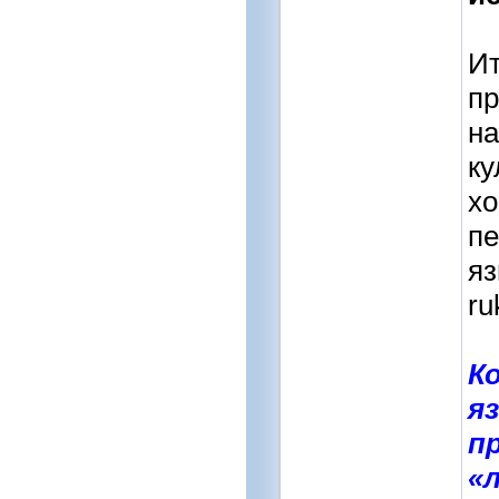
Ит
пр
на
ку
хо
пе
яз
ru
К
я
пр
«