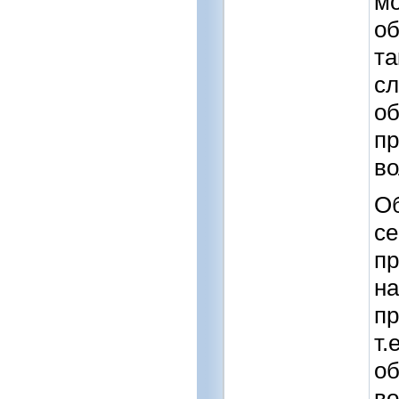
мо
об
та
сл
об
пр
во
Об
се
пр
на
пр
т.
об
во