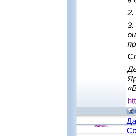
2.
3.
о
пр
Сл
Д
Яр
«
ht
Да
Макошь
Со