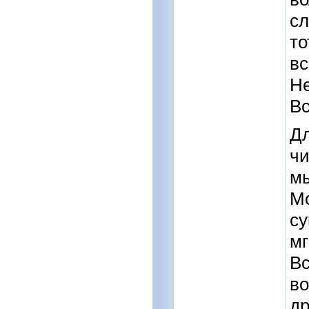
сл
то
вс
Не
Вс
Дл
чи
мы
Мо
су
мг
Вс
во
др