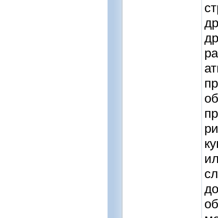
ст
др
др
ра
ат
пр
об
пр
ри
ку
ил
сл
до
об