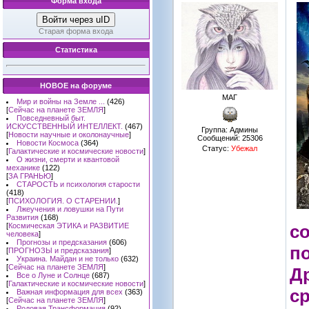
Форма входа
Войти через uID
Старая форма входа
Статистика
НОВОЕ на форуме
МАГ
Мир и войны на Земле ...
(426)
[
Сейчас на планете ЗЕМЛЯ
]
Повседневный быт.
ИСКУССТВЕННЫЙ ИНТЕЛЛЕКТ.
(467)
Группа: Админы
[
Новости научные и околонаучные
]
Сообщений:
25306
Новости Космоса
(364)
Статус:
Убежал
[
Галактические и космические новости
]
О жизни, смерти и квантовой
механике
(122)
[
ЗА ГРАНЬЮ
]
СТАРОСТЬ и психология старости
(418)
[
ПСИХОЛОГИЯ. О СТАРЕНИИ.
]
Лжеучения и ловушки на Пути
Развития
(168)
[
Космическая ЭТИКА и РАЗВИТИЕ
с
человека
]
Прогнозы и предсказания
(606)
п
[
ПРОГНОЗЫ и предсказания
]
Украина. Майдан и не только
(632)
[
Сейчас на планете ЗЕМЛЯ
]
Д
Все о Луне и Солнце
(687)
[
Галактические и космические новости
]
с
Важная информация для всех
(363)
[
Сейчас на планете ЗЕМЛЯ
]
Родовая Трансформация
(92)