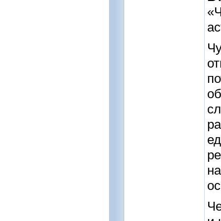
«Ч
ас
Чу
от
по
об
сл
ра
ед
ре
на
ос
Че