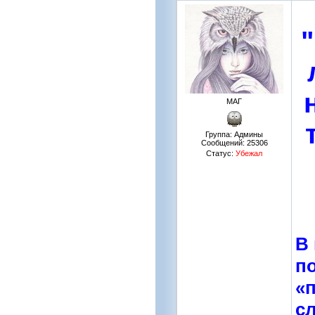
МАГ
Группа: Админы
Сообщений:
25306
Статус:
Убежал
В
п
«
с