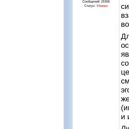
Сообщений:
25306
си
Статус:
Убежал
вз
во
Дл
ос
яв
со
це
см
эг
же
(и
и 
Ли