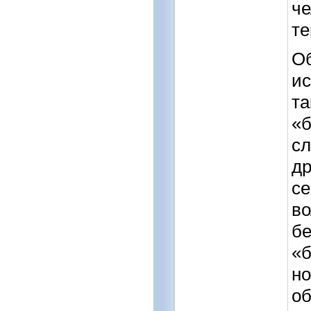
че
те
Об
ис
та
«б
сл
др
се
во
бе
«б
но
об