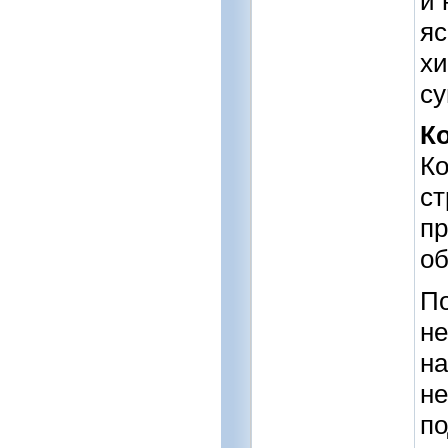
и 
яс
хи
су
К
Ко
ст
пр
об
По
не
на
не
по