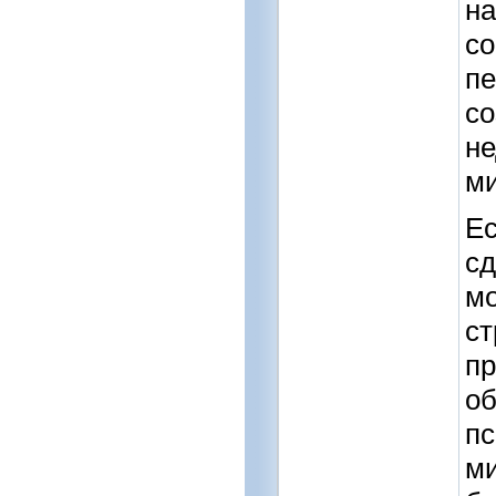
на
со
пе
со
не
ми
Ес
сд
мо
ст
пр
об
пс
ми