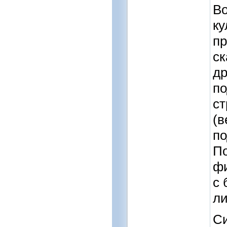
Во
ку
пр
ск
др
по
ст
(в
по
По
фи
с 
ли
Си