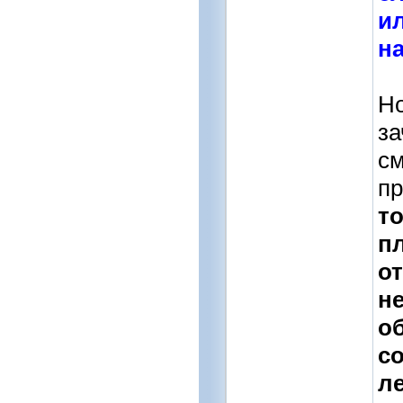
и
на
Но
за
см
пр
т
пл
о
не
о
с
л