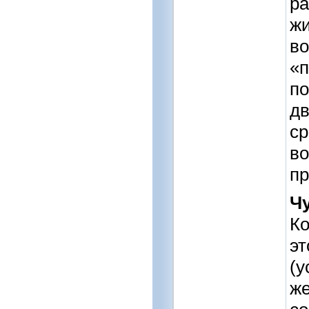
ра
жи
во
«п
по
дв
ср
в
пр
Ч
Ко
эт
(у
же