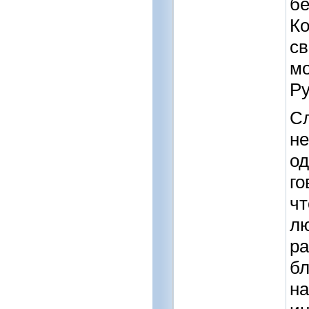
бе
Ко
св
мо
Ру
Сл
не
од
го
чт
лю
ра
бл
на