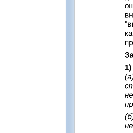
ощ
вн
"в
ка
пр
За
1
(а
с
н
п
(б
не