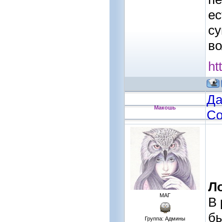
ес
су
во
ht
Да
Макошь
Со
Л
МАГ
В 
бы
Группа: Админы