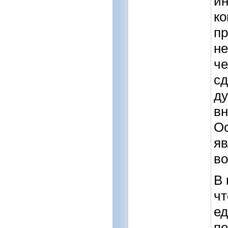
ин
ко
пр
не
че
сд
ду
вн
Ос
яв
во
В 
чт
ед
пе