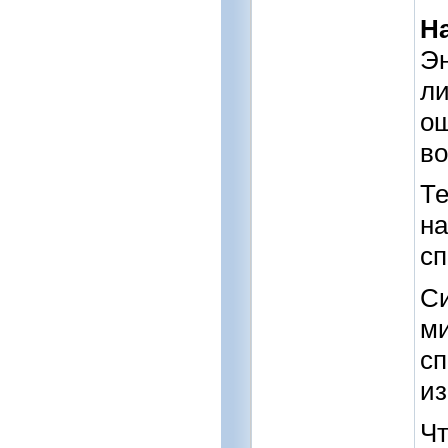
Н
Эн
ли
о
во
Те
на
сп
Си
ми
сп
из
Чт