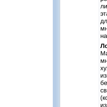
ли
эт
дл
мн
на
Л
Ма
мн
ху
из
бе
св
(к
из