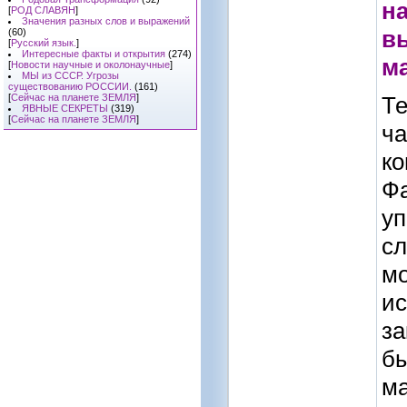
н
[
РОД СЛАВЯН
]
Значения разных слов и выражений
вы
(60)
[
Русский язык.
]
Интересные факты и открытия
(274)
ма
[
Новости научные и околонаучные
]
МЫ из СССР. Угрозы
существованию РОССИИ.
(161)
Те
[
Сейчас на планете ЗЕМЛЯ
]
ЯВНЫЕ СЕКРЕТЫ
(319)
[
Сейчас на планете ЗЕМЛЯ
]
ча
ко
Фа
уп
сл
мо
ис
за
бы
ма