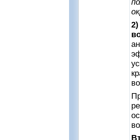
по
о
2
в
ан
эф
ус
кр
во
П
ре
ос
во
В