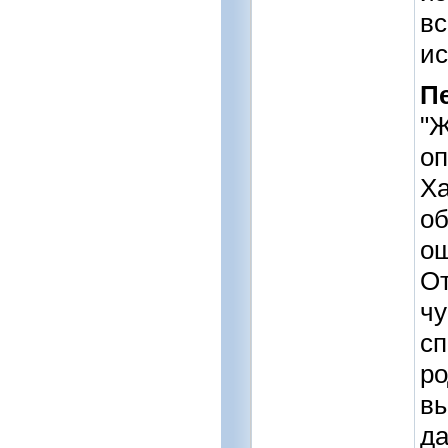
вс
ис
П
"Ж
оп
Ха
об
о
От
чу
сп
ро
вы
да