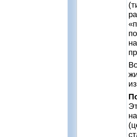
(т
ра
«п
по
на
пр
Во
жи
из
П
Эт
н
(ц
ст