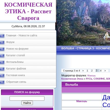
КОСМИЧЕСКАЯ
ЭТИКА - Рассвет
Сварога
Суббота, 08.08.2026, 21:37
Главная - Новости сайта
Форум
ВОЛШБА - СТРАНИЦА 3 - КОСМИЧ
Новое на форуме
Каталог статей
Фотоальбомы
Каталог файлов
3
Страница
3
из
4
«
1
2
4
»
Гостевая книга
Модератор форума:
Макошь
Космическая Этика
»
РУСЬ, СЛАВЯНЕ, БО
Обратная связь
Волшба
ПОИСК по форуму
Да
Макошь
Со