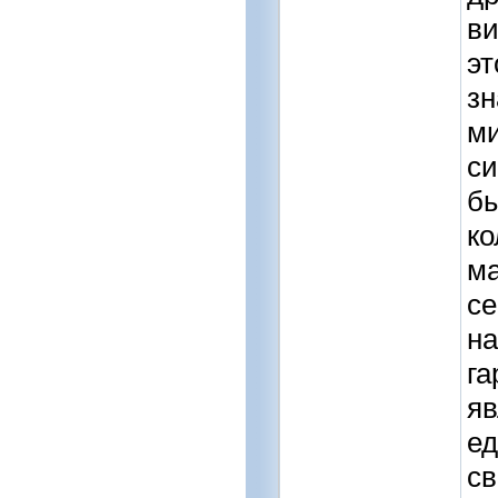
ви
эт
зн
ми
си
бы
ко
ма
се
на
га
яв
ед
св