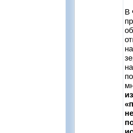
В 
пр
об
от
на
зе
на
по
мн
и
«
н
п
и