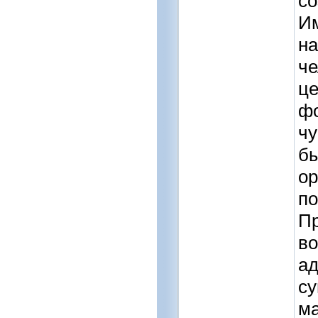
со
Им
на
че
це
фо
чу
бы
ор
по
П
во
ад
су
ма