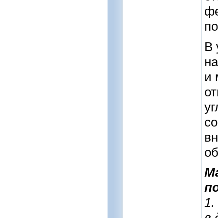
фе
по
В 
на
и 
от
уг
со
вн
об
М
по
1.
в 