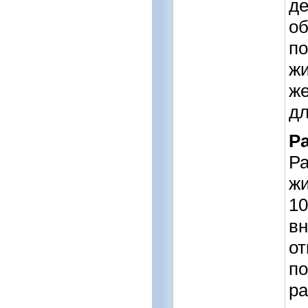
де
об
по
жи
же
дл
Р
Ра
жи
10
вн
от
по
ра