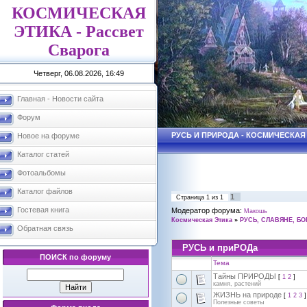
КОСМИЧЕСКАЯ
ЭТИКА - Рассвет
Сварога
Четверг, 06.08.2026, 16:49
Главная - Новости сайта
Форум
РУСЬ И ПРИРОДА - КОСМИЧЕСКАЯ
Новое на форуме
Каталог статей
Фотоальбомы
Каталог файлов
1
Страница
1
из
1
Гостевая книга
Модератор форума:
Макошь
Космическая Этика
»
РУСЬ, СЛАВЯНЕ, БО
Обратная связь
РУСЬ и приРОДа
ПОИСК по форуму
Тема
Тайны ПРИРОДЫ
[
1
2
]
камня, растений
ЖИЗНЬ на природе
[
1
2
3
]
Полезные советы