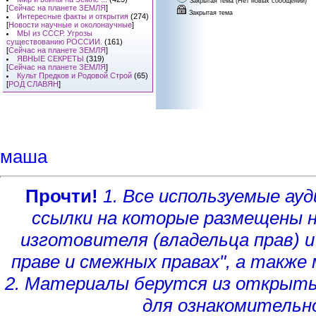
Закрытая тема (Нет новых сообщений)
[
Сейчас на планете ЗЕМЛЯ
]
Закрытая тема
Интересные факты и открытия
(274)
[
Новости научные и околонаучные
]
МЫ из СССР. Угрозы
существованию РОССИИ.
(161)
[
Сейчас на планете ЗЕМЛЯ
]
ЯВНЫЕ СЕКРЕТЫ
(319)
[
Сейчас на планете ЗЕМЛЯ
]
Культ Предков и Родовой Строй
(65)
[
РОД СЛАВЯН
]
маша
Прочти!
1. Все используемые а
ссылки на которые размещены 
изготовителя (владельца прав)
и
праве и смежных правах", а такж
2. Материалы берутся из открыты
для ознакомительн