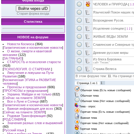
Форма входа
ЧЕЛОВЕК и ПРИРОДА
[
1
2
Войти через uID
Языческий Покон наших п
Старая форма входа
Возрождение Русов.
Статистика
Исцеление солнцем
[
1
2
]
ЖИВЫЕ ВЕДЫ ЗЕМЛИ
НОВОЕ на форуме
Новости Космоса
(364)
Славянские и Северные т
[
Галактические и космические новости
]
О жизни, смерти и квантовой
Древние русские меры
механике
(122)
[
ЗА ГРАНЬЮ
]
Из блога Боровика
СТАРОСТЬ и психология старости
сайт "Гнозис"
(418)
Стража Велеса
[
ПСИХОЛОГИЯ. О СТАРЕНИИ.
]
Лжеучения и ловушки на Пути
В этом форуме тем:
11
. На странице 
Развития
(168)
[
Космическая ЭТИКА и РАЗВИТИЕ
1
человека
]
Страница
1
из
1
Прогнозы и предсказания
(606)
[
ПРОГНОЗЫ и предсказания
]
Обычная тема (Есть новые сообщения)
Украина. Майдан и не только
(632)
Обычная тема
[
Сейчас на планете ЗЕМЛЯ
]
Все о Луне и Солнце
(687)
Обычная тема (Нет новых сообщений)
[
Галактические и космические новости
]
Тема - опрос
Важная информация для всех
(363)
[
Сейчас на планете ЗЕМЛЯ
]
Горячая тема (Есть новые сообщения)
Родовая Трансформация
(92)
Важная тема
[
РОД СЛАВЯН
]
Значения разных слов и выражений
Горячая тема (Нет новых сообщений)
(60)
Горячая тема
[
Русский язык.
]
Мир и войны на Земле ...
(425)