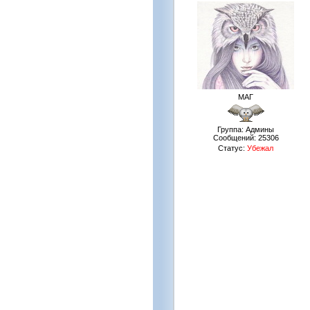
МАГ
Группа: Админы
Сообщений:
25306
Статус:
Убежал