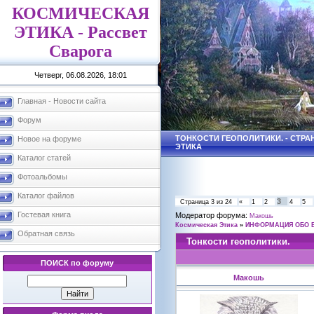
КОСМИЧЕСКАЯ
ЭТИКА - Рассвет
Сварога
Четверг, 06.08.2026, 18:01
Главная - Новости сайта
Форум
ТОНКОСТИ ГЕОПОЛИТИКИ. - СТРА
Новое на форуме
ЭТИКА
Каталог статей
Фотоальбомы
Каталог файлов
3
Страница
3
из
24
«
1
2
4
5
Гостевая книга
Модератор форума:
Макошь
Космическая Этика
»
ИНФОРМАЦИЯ ОБО 
Обратная связь
Тонкости геополитики.
ПОИСК по форуму
Макошь