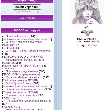
Форма входа
Войти через uID
Старая форма входа
Статистика
МАГ
НОВОЕ на форуме
Новости Космоса
(364)
Группа: Админы
[
Галактические и космические новости
]
Сообщений:
25306
О жизни, смерти и квантовой
механике
(122)
Статус:
Убежал
[
ЗА ГРАНЬЮ
]
СТАРОСТЬ и психология старости
(418)
[
ПСИХОЛОГИЯ. О СТАРЕНИИ.
]
Лжеучения и ловушки на Пути
Развития
(168)
[
Космическая ЭТИКА и РАЗВИТИЕ
человека
]
Прогнозы и предсказания
(606)
[
ПРОГНОЗЫ и предсказания
]
Украина. Майдан и не только
(632)
[
Сейчас на планете ЗЕМЛЯ
]
Все о Луне и Солнце
(687)
[
Галактические и космические новости
]
Важная информация для всех
(363)
[
Сейчас на планете ЗЕМЛЯ
]
Родовая Трансформация
(92)
[
РОД СЛАВЯН
]
Значения разных слов и выражений
(60)
[
Русский язык.
]
Мир и войны на Земле ...
(425)