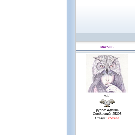
Макошь
МАГ
Группа: Админы
Сообщений:
25306
Статус:
Убежал