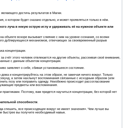
 желающего достичь результатов в Магии.
, о котором будет сказано отдельно, и может проявляться только в нём.
ого луча в некую острую иглу и удерживать её на нужном объекте или
на объекте вскоре вызывает слияние с ним на уровне сознания, со всеми
ого дублирующихся механизмов, отвечающих за своевременный разрыв
ыка концентрации.
а счёт этого человек отвлекается на другие объекты, рассеивая своё внимание,
ванные с данным объектом концентрации.
чиво заявляет о себе, сбивая установившееся состояние.
дома и концентрируйтесь на этом образе, не замечая ничего вокруг. Только
 секунд, а затем нахлынут воспоминания связанные с исходным образом (или
менить позу или поправить одежду. Неизбежно происходит рассогласование
кружающие предметы или воспоминания.
 практиками. Поэтому, вам придется научиться концентрации, без которой нет
ечательной способности
.
да спешить, все происходящее вокруг не имеет значения». Чем лучше вы
ем быстрее вы получите необходимый навык.