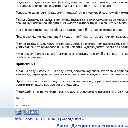
Когда вы отождествили тело (дошли до точки 5), если возможно, синхронизи
сознанием (вскоре вы научитесь делать всё это автоматически).
Теперь, когда вы это проделали — сделайте причудливый жест рукой и смотр
Таким образом, вы можете не только навязывать окружающим свои мысли, н
поскольку человеческий организм имеет соответствующие защитные меха
Такое воздействие на людей называется первой ступенью зомбирования.
После окончания манипуляций следует пройтись по тем же точкам, разрыва
Многие из вас спрашивают меня, как сделать приворот, не задумываясь о п
учитывая то, что сами себя вы очень любите. Однако делать этого всё рав
Здесь вы очевидно уже догадались, как работать с погодой и что брать за
особого внимания.
Примечания
У вас не получилось ? И не получится, если вы сделаете это только один ра
например, через день, избрав в качестве объекта воздействия случайного п
Просто заставьте его оглянуться. Как вы понимаете, вертеть головой сами
соответствующего намерения его сделать.
Магия даёт власть, но лишь тем, кто достаточно целеустремлен и готов уп
Sator
источник
Дата: Среда, 15.04.2015, 16:01 | Сообщение #
3
Sator. Дисциплина сознания 