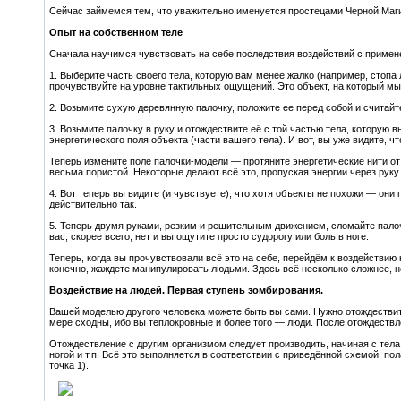
Сейчас займемся тем, что уважительно именуется простецами Черной Маг
Опыт на собственном теле
Сначала научимся чувствовать на себе последствия воздействий с примен
1. Выберите часть своего тела, которую вам менее жалко (например, стопа 
прочувствуйте на уровне тактильных ощущений. Это объект, на который мы
2. Возьмите сухую деревянную палочку, положите ее перед собой и считайт
3. Возьмите палочку в руку и отождествите её с той частью тела, которую в
энергетического поля объекта (части вашего тела). И вот, вы уже видите, чт
Теперь измените поле палочки-модели — протяните энергетические нити от
весьма пористой. Некоторые делают всё это, пропуская энергии через руку.
4. Вот теперь вы видите (и чувствуете), что хотя объекты не похожи — они 
действительно так.
5. Теперь двумя руками, резким и решительным движением, сломайте палоч
вас, скорее всего, нет и вы ощутите просто судорогу или боль в ноге.
Теперь, когда вы прочувствовали всё это на себе, перейдём к воздействию
конечно, жаждете манипулировать людьми. Здесь всё несколько сложнее, н
Воздействие на людей. Первая ступень зомбирования.
Вашей моделью другого человека можете быть вы сами. Нужно отождествить 
мере сходны, ибо вы теплокровные и более того — люди. После отождеств
Отождествление с другим организмом следует производить, начиная с тела,
ногой и т.п. Всё это выполняется в соответствии с приведённой схемой, по
точка 1).