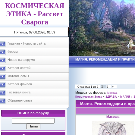
КОСМИЧЕСКАЯ
ЭТИКА - Рассвет
Сварога
Пятница, 07.08.2026, 01:59
Главная - Новости сайта
Форум
МАГИЯ. РЕКОМЕНДАЦИИ И ПРАКТИ
Новое на форуме
Каталог статей
Фотоальбомы
Каталог файлов
1
Страница
1
из
2
2
»
Гостевая книга
Модератор форума:
Макошь
Космическая Этика
»
ЗДРАВА
»
МАГИЯ и 
Обратная связь
Магия. Рекомендации и пра
ПОИСК по форуму
Макошь