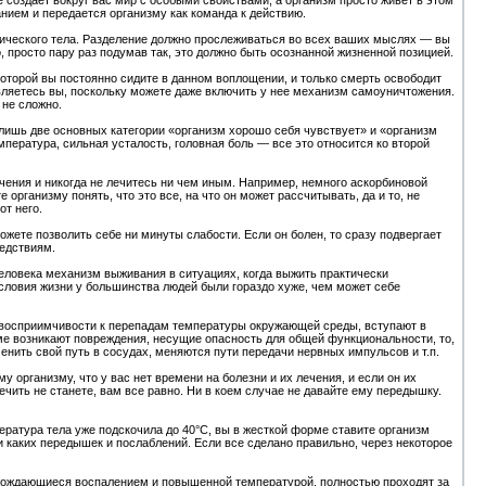
 создает вокруг вас мир с особыми свойствами, а организм просто живет в этом
нием и передается организму как команда к действию.
зического тела. Разделение должно прослеживаться во всех ваших мыслях — вы
, просто пару раз подумав так, это должно быть осознанной жизненной позицией.
оторой вы постоянно сидите в данном воплощении, и только смерть освободит
вляетесь вы, поскольку можете даже включить у нее механизм самоуничтожения.
 не сложно.
 лишь две основных категории «организм хорошо себя чувствует» и «организм
мпература, сильная усталость, головная боль — все это относится ко второй
чения и никогда не лечитесь ни чем иным. Например, немного аскорбиновой
 организму понять, что это все, на что он может рассчитывать, да и то, не
от него.
можете позволить себе ни минуты слабости. Если он болен, то сразу подвергает
ледствиям.
еловека механизм выживания в ситуациях, когда выжить практически
условия жизни у большинства людей были гораздо хуже, чем может себе
восприимчивости к перепадам температуры окружающей среды, вступают в
е возникают повреждения, несущие опасность для общей функциональности, то,
нить свой путь в сосудах, меняются пути передачи нервных импульсов и т.п.
 организму, что у вас нет времени на болезни и их лечения, и если он их
 лечить не станете, вам все равно. Ни в коем случае не давайте ему передышку.
ература тела уже подскочила до 40°С, вы в жесткой форме ставите организм
и каких передышек и послаблений. Если все сделано правильно, через некоторое
овождающиеся воспалением и повышенной температурой, полностью проходят за