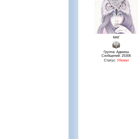
МАГ
Группа: Админы
Сообщений:
25306
Статус:
Убежал