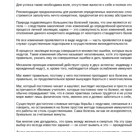
Для успеха также необходима воля, отсутствие жалости к себе и полное от
Рекомендации предназначены для развития определенных магических способ
стремится заполучить нечто конкретное, предпочитая его всему абстрактн
Природа подавляющего большинства болезней такова, что они являются 
тела — следствием накопления этих изменений до определённой критическ
процессе личной эволюции, карма — это совокупность всех изменений, вне
отклонения данного конкретного индивида от некоторого стандартного базов
Не все изменения проявляются в виде недугов — часть проявляется в вид
служат существенным подспорьем в осуществлении жизнедеятельности.
В процессе эволюции всегда совершается множество ошибок, которые выз
недугов. Такие изменения обычно называют негативными, хотя это принцип
правильно, указать ему на совершенные ошибки и дать правильное направл
Механизм проекции изменений действует сразу в двух аспектах: индивиду 
врожденный недуг), и, кроме того, наблюдается общее ослабление иммуни
Маг живет правильно, поэтому у него постепенно пропадают все болезни, 
правильно, он продолжительное время вынужден бороться с многочисленны
Маг, который постоянно чихает и кашляет, выглядит несерьезно и просто с
встречаются «Великие учителя», которые постоянно чем-то болеют, не про
обычно оправдывают тем, что в своих практиках сильно трудятся и не усп
мире живет лишь физическое тело, именно оно и должно заботиться о себе
Существуют достаточно сложные методы борьбы с недугами, связанные в о
говорить, но остановимся на более простом методе повышения иммунитета
его работы не столь существенными. Сама болезнь ни как не искореняется, 
буквально за считанные минуты.
Как многие уже догадались, это грань между жизнью и смертью. На эту гра
выбор его всегда известен заранее — он хочет выжить и это — врожденный 