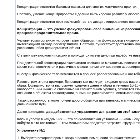
Концентрация является базовым навыком для многих магических практик.
Поэтому, умение концентрироваться должно быть хорошо развито у любого,
Концентрация является неотъемлемой частью дисциплинированного сознания
Концентрация — это умение фокусировать своё внимание из рассеянн
процессе продолжительное время.
Человеческий организм устроен таким образом, что фокусировка внимания 
вытекающими отсюда последствиями. Поэтому, существует достаточно мн
установившейся цепи организм-объект.
С этими механизмами психики и приходится иметь дело при наработке нав
При длительной концентрации включаются названные механизмы психики и з
кроме того, появляются и различные мысли прямо или косвенно ассоцииро
Иногда и физическое тело включается в процесс рассогласования и настой
Рассмотрим это на примере. Вспомните как выглядит входная дверь вашего 
образ. Большинство из вас сможет удержать данный образ в течении 10-15
наоборот с ним никак не связанные на сознательном уровне), захочется с
сознания с объектом концентрации, внимание рассеивается, охватывая о
Такая рассеянность может очень дорого обойтись при занятиях магическими
дальнейшего пути.
Далее приведены
два действенных упражнения для развития этой зам
Ключ к успеху в каждом них — это психологическая установка — «вам неку
войдёте в это состояние — тем меньше вам предстоит затратить труда и т
Упражнение №1
1. Выберите вечернее время, когда в вашем помещении начинает темнеть.