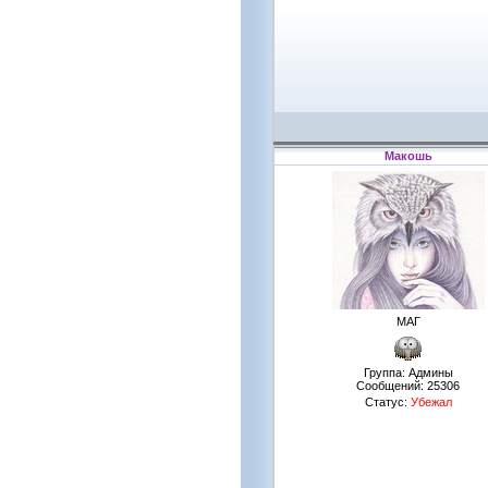
Макошь
МАГ
Группа: Админы
Сообщений:
25306
Статус:
Убежал