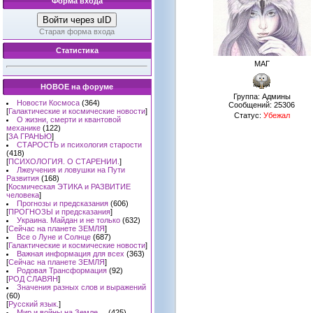
Форма входа
Войти через uID
Старая форма входа
Статистика
МАГ
НОВОЕ на форуме
Группа: Админы
Новости Космоса
(364)
Сообщений:
25306
[
Галактические и космические новости
]
Статус:
Убежал
О жизни, смерти и квантовой
механике
(122)
[
ЗА ГРАНЬЮ
]
СТАРОСТЬ и психология старости
(418)
[
ПСИХОЛОГИЯ. О СТАРЕНИИ.
]
Лжеучения и ловушки на Пути
Развития
(168)
[
Космическая ЭТИКА и РАЗВИТИЕ
человека
]
Прогнозы и предсказания
(606)
[
ПРОГНОЗЫ и предсказания
]
Украина. Майдан и не только
(632)
[
Сейчас на планете ЗЕМЛЯ
]
Все о Луне и Солнце
(687)
[
Галактические и космические новости
]
Важная информация для всех
(363)
[
Сейчас на планете ЗЕМЛЯ
]
Родовая Трансформация
(92)
[
РОД СЛАВЯН
]
Значения разных слов и выражений
(60)
[
Русский язык.
]
Мир и войны на Земле ...
(425)