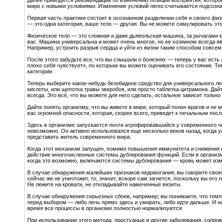
Далее приводятся рекомендации по изменению позиции восприятия, которое
мире с новыми условиями. Изменение условий легко считывается подсозна
Первая часть практики состоит в осознанном разделении себя и своего фи
— это одна категория, ваше тело — другая. Вы не можете симулировать это
Физическое тело — это сложная и даже дьявольская машина, за рычагами к
вас. Машина универсальна и может очень многое, но ее хозяином всегда я
Например, устроить разрыв сердца и уйти из жизни таким способом совсем
После этого забудьте все, что вы слышали о болезнях — теперь у вас есть
плохо себя чувствует», по которым вы можете оценивать его состояние. Те
категории.
Теперь выберите какое-нибудь безобидное средство для универсального ле
кислоты, или щепотка травы зверобоя, или просто таблетка цитрамона. Дайте
всегда. Это всё, что вы можете для него сделать, остальное зависит только 
Дайте понять организму, что вы живете в мире, который полон врагов и не 
вас огромной опасности, которая, скорее всего, приведет к печальным пос
Здесь в организме запускается почти атрофировавшийся у современного ч
невозможно. Он активно использовался еще несколько веков назад, когда 
представить житель современного мира.
Когда этот механизм запущен, помимо повышения иммунитета и снижения 
действие многочисленные системы дублирования функций. Если в организм
когда это возможно, включаются системы дублирования — кровь может изме
В случае обнаружения малейших признаков недомогания, вы говорите своему
сейчас же не уничтожит, то, значит, вскоре сам загнется, поскольку вы его
Не лежите на кровати, не откладывайте намеченные визиты.
В случае обнаружения серьезных сбоев, например, вы понимаете, что темп
перед выбором — либо лечь прямо здесь и умирать, либо идти дальше. И н
время все процессы в организме полностью нормализуются.
При использовании этого метода, простудные и другие заболевания, сопр