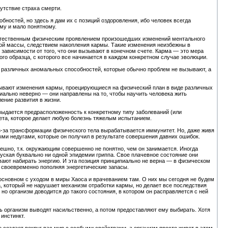
сутствие страха смерти.
ностей, но здесь я дам их с позиций оздоровления, ибо человек всегда
ому и мало понятному.
естественным физическим проявлением произошедших изменений ментального
ой массы, следствием накопления кармы. Такие изменения неизбежны в
 зависимости от того, что они вызывают в конечном счете. Карма — это мера
ого образца, с которого все начинается в каждом конкретном случае эволюции.
е различных аномальных способностей, которые обычно проблем не вызывают, а
ывают изменения кармы, проецирующиеся на физический план в виде различных
иально неверно — они направлены на то, чтобы научить человека жить
ение развития в жизни.
выдается предрасположенность к конкретному типу заболеваний (или
тета, которое делает любую болезнь тяжелым испытанием.
из-за трансформации физического тела вырабатывается иммунитет. Но, даже живя
ми недугами, которые он получил в результате совершения давних ошибок.
мешно, т.к. окружающим совершенно не понятно, чем он занимается. Иногда
пуская буквально ни одной эпидемии гриппа. Свое плачевное состояние они
евают набирать энергию. И эта позиция принципиально не верна — в физическом
, своевременно пополняя энергетические запасы.
сновном с уходом в миры Хаоса и врачеванием там. О них мы сегодня не будем
, который не нарушает механизм отработки кармы, но делает все последствия
но организм доводится до такого состояния, в котором он расправляется с ней
нь организм выводят насильственно, а потом предоставляют ему выбирать. Хотя
инстинкт.