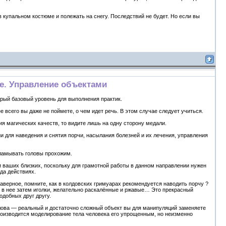
 купальном костюме и полежать на снегу. Последствий не будет. Но если вы
ие. Управление объектами
торый базовый уровень для выполнения практик.
е всего вы даже не поймете, о чем идет речь. В этом случае следует учиться.
я магических качеств, то видите лишь на одну сторону медали.
для наведения и снятия порчи, насылания болезней и их лечения, управления
оламывать головы прохожим.
 ваших близких, поскольку для грамотной работы в данном направлении нужен
да действиях.
наверное, помните, как в колдовских гримуарах рекомендуется наводить порчу ?
ь в нее затем иголки, желательно раскалённые и ржавые… Это прекрасный
добных друг другу.
ова — реальный и достаточно сложный объект вы для манипуляций заменяете
роизводится моделирование тела человека его упрощенным, но неизменно