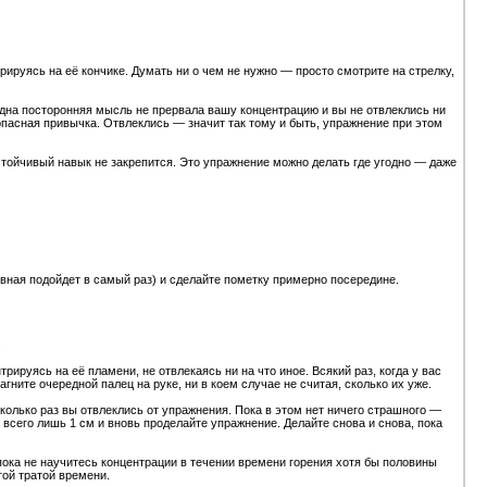
трируясь на её кончике. Думать ни о чем не нужно — просто смотрите на стрелку,
 одна посторонняя мысль не прервала вашу концентрацию и вы не отвлеклись ни
опасная привычка. Отвлеклись — значит так тому и быть, упражнение при этом
стойчивый навык не закрепится. Это упражнение можно делать где угодно — даже
овная подойдет в самый раз) и сделайте пометку примерно посередине.
.
рируясь на её пламени, не отвлекаясь ни на что иное. Всякий раз, когда у вас
ните очередной палец на руке, ни в коем случае не считая, сколько их уже.
сколько раз вы отвлеклись от упражнения. Пока в этом нет ничего страшного —
 всего лишь 1 см и вновь проделайте упражнение. Делайте снова и снова, пока
пока не научитесь концентрации в течении времени горения хотя бы половины
той тратой времени.