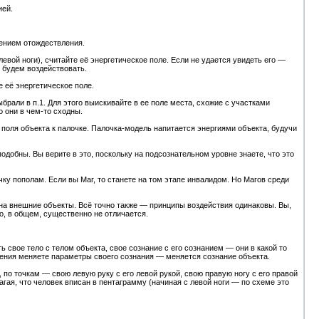
ией.
ением отождествления.
левой ноги), считайте её энергетическое поле. Если не удается увидеть его —
 будем воздействовать.
е её энергетическое поле.
ыбрали в п.1. Для этого выискивайте в ее поле места, схожие с участками
о они в чем-то сходны.
 поля объекта к палочке. Палочка-модель напитается энергиями объекта, будучи
подобны. Вы верите в это, поскольку на подсознательном уровне знаете, что это
ку пополам. Если вы Маг, то станете на том этапе инвалидом. Но Магов среди
 на внешние объекты. Всё точно также — принципы воздействия одинаковы. Вы,
о, в общем, существенно не отличается.
свое тело с телом объекта, свое сознание с его сознанием — они в какой то
ления меняете параметры своего сознания — меняется сознание объекта.
 по точкам — свою левую руку с его левой рукой, свою правую ногу с его правой
лагая, что человек вписан в пентаграмму (начиная с левой ноги — по схеме это