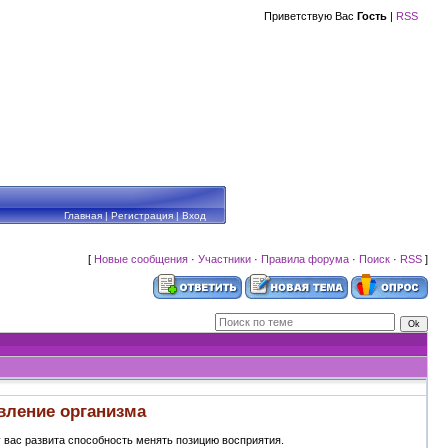
Приветствую Вас
Гость
|
RSS
Главная
|
Регистрация
|
Вход
[
Новые сообщения
·
Участники
·
Правила форума
·
Поиск
·
RSS
]
овление организма
 вас развита способность менять позицию восприятия.