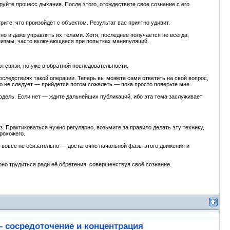
руйте процесс дыхания. После этого, отождествите свое сознание с его
ите, что произойдёт с объектом. Результат вас приятно удивит.
о и даже управлять их телами. Хотя, последнее получается не всегда,
низмы, часто включающиеся при попытках манипуляций.
я связи, но уже в обратной последовательности.
оследствиях такой операции. Теперь вы можете сами ответить на свой вопрос,
но не следует — прийдется потом сожалеть — пока просто поверьте мне.
 модель. Если нет — ждите дальнейших публикаций, ибо эта тема заслуживает
з. Практиковаться нужно регулярно, возьмите за правило делать эту технику,
рохожего.
м вовсе не обязательно — достаточно начальной фазы этого движения и
орно трудиться ради её обретения, совершенствуя своё сознание.
— сосредоточение и концентрация