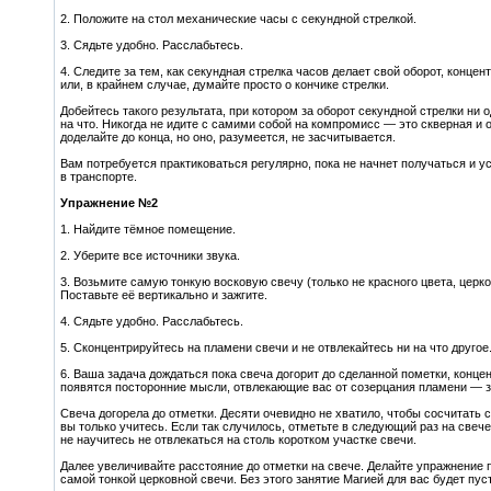
2. Положите на стол механические часы с секундной стрелкой.
3. Сядьте удобно. Расслабьтесь.
4. Следите за тем, как секундная стрелка часов делает свой оборот, концен
или, в крайнем случае, думайте просто о кончике стрелки.
Добейтесь такого результата, при котором за оборот секундной стрелки ни
на что. Никогда не идите с самими собой на компромисс — это скверная и 
доделайте до конца, но оно, разумеется, не засчитывается.
Вам потребуется практиковаться регулярно, пока не начнет получаться и у
в транспорте.
Упражнение №2
1. Найдите тёмное помещение.
2. Уберите все источники звука.
3. Возьмите самую тонкую восковую свечу (только не красного цвета, церк
Поставьте её вертикально и зажгите.
4. Сядьте удобно. Расслабьтесь.
5. Сконцентрируйтесь на пламени свечи и не отвлекайтесь ни на что другое
6. Ваша задача дождаться пока свеча догорит до сделанной пометки, концент
появятся посторонние мысли, отвлекающие вас от созерцания пламени — заг
Свеча догорела до отметки. Десяти очевидно не хватило, чтобы сосчитать 
вы только учитесь. Если так случилось, отметьте в следующий раз на свече
не научитесь не отвлекаться на столь коротком участке свечи.
Далее увеличивайте расстояние до отметки на свече. Делайте упражнение 
самой тонкой церковной свечи. Без этого занятие Магией для вас будет пус