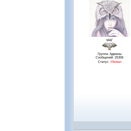
МАГ
Группа: Админы
Сообщений:
25306
Статус:
Убежал