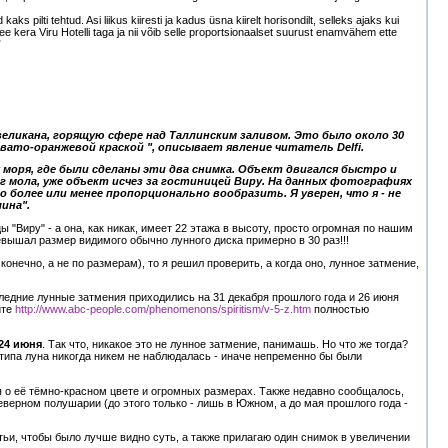
ks pilti tehtud. Asi liikus kiiresti ja kadus üsna kiirelt horisondilt, selleks ajaks kui
 see kera Viru Hotelli taga ja nii võib selle proportsionaalset suurust enamvähem ette
”
 великана, горящую сфере над Таллинским заливом. Это было около 30
овато-оранжевой краской ", описывает явление читатель Delfi.
у моря, где были сделаны эти два снимка. Объект двигался быстро и
г мола, уже объект исчез за гостиницей Виру. На данных фотографиях
 более или менее пропорционально вообразить. Я уверен, что я - не
ина".
 "Виру" - а она, как никак, имеет 22 этажа в высоту, просто огромная по нашим
евышал размер видимого обычно лунного диска примерно в 30 раз!!!
онечно, а не по размерам), то я решил проверить, а когда оно, лунное затмение,
ледние лунные затмения приходились на 31 декабря прошлого года и 26 июня
йте
http://www.abc-people.com/phenomenons/spiritism/v-5-z.htm
полностью
24 июня
. Так что, никакое это не лунное затмение, панимашь. Но что же тогда?
я типа луна никогда никем не наблюдалась - иначе непременно бы были
ся о её тёмно-красном цвете и огромных размерах. Также недавно сообщалось,
еверном полушарии (до этого только - лишь в Южном, а до мая прошлого года -
тьи, чтобы было лучше видно суть, а также прилагаю один снимок в увеличении