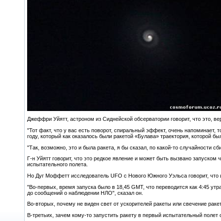
Джеффри Уйятт, астроном из Сиднейской обсерватории говорит, что это, ве
"Тот факт, что у вас есть поворот, спиральный эффект, очень напоминает,
году, который как оказалось были ракетой «Булава» траектория, которой бы
"Так, возможно, это и была ракета, я бы сказал, по какой-то случайности с
Г-н Уйятт говорит, что это редкое явление и может быть вызвано запуском 
испытательного полета.
Но Дуг Моффетт исследователь UFO с Нового Южного Уэльса говорит, что 
"Во-первых, время запуска было в 18,45 GMT, что переводится как 4:45 утр
до сообщений о наблюдении НЛО", сказал он.
Во-вторых, почему не виден свет от ускорителей ракеты или свечение раке
В-третьих, зачем кому-то запустить ракету в первый испытательный полет