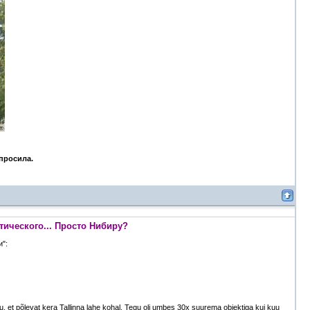
опросила.
тического... Просто Нибиру?
и":
u, et põlevat kera Tallinna lahe kohal. Tegu oli umbes 30x suurema objektiga kui kuu