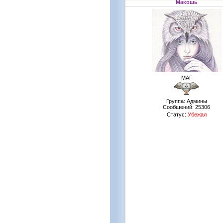
Макошь
МАГ
Группа: Админы
Сообщений:
25306
Статус:
Убежал