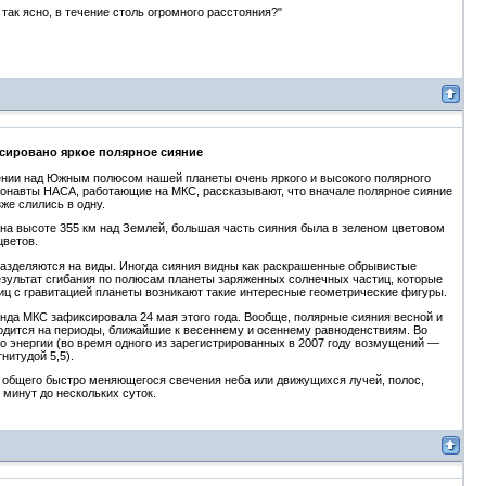
так ясно, в течение столь огромного расстояния?"
ировано яркое полярное сияние
ении над Южным полюсом нашей планеты очень яркого и высокого полярного
тронавты НАСА, работающие на МКС, рассказывают, что вначале полярное сияние
же слились в одну.
на высоте 355 км над Землей, большая часть сияния была в зеленом цветовом
цветов.
разделяются на виды. Иногда сияния видны как раскрашенные обрывистые
 результат сгибания по полюсам планеты заряженных солнечных частиц, которые
иц с гравитацией планеты возникают такие интересные геометрические фигуры.
да МКС зафиксировала 24 мая этого года. Вообще, полярные сияния весной и
ходится на периоды, ближайшие к весеннему и осеннему равноденствиям. Во
о энергии (во время одного из зарегистрированных в 2007 году возмущений —
нитудой 5,5).
 общего быстро меняющегося свечения неба или движущихся лучей, полос,
 минут до нескольких суток.