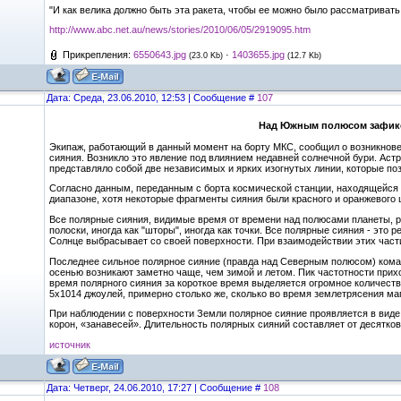
"И как велика должно быть эта ракета, чтобы ее можно было рассматривать 
http://www.abc.net.au/news/stories/2010/06/05/2919095.htm
Прикрепления:
6550643.jpg
·
1403655.jpg
(23.0 Kb)
(12.7 Kb)
Дата: Среда, 23.06.2010, 12:53 | Сообщение #
107
Над Южным полюсом зафикс
Экипаж, работающий в данный момент на борту МКС, сообщил о возникнов
сияния. Возникло это явление под влиянием недавней солнечной бури. Ас
представляло собой две независимых и ярких изогнутых линии, которые поз
Согласно данным, переданным с борта космической станции, находящейся 
диапазоне, хотя некоторые фрагменты сияния были красного и оранжевого 
Все полярные сияния, видимые время от времени над полюсами планеты, 
полоски, иногда как "шторы", иногда как точки. Все полярные сияния - это
Солнце выбрасывает со своей поверхности. При взаимодействии этих част
Последнее сильное полярное сияние (правда над Северным полюсом) коман
осенью возникают заметно чаще, чем зимой и летом. Пик частотности при
время полярного сияния за короткое время выделяется огромное количеств
5x1014 джоулей, примерно столько же, сколько во время землетрясения маг
При наблюдении с поверхности Земли полярное сияние проявляется в виде
корон, «занавесей». Длительность полярных сияний составляет от десятков
источник
Дата: Четверг, 24.06.2010, 17:27 | Сообщение #
108