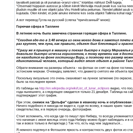
tavaliselt paistab ja oli punakas-oranzi värvi,” kirjeldas nähtust Delfi lugeja.
“Otsemaid hüppasin autosse ja sõitsin kiirelt Merivälja muuli peale kus sai ka need ka
jõudsin muulile oli see objekt juba Viru Hotelli taha peitumas. Nendel piltidel asub
kujutada. Olen kindel, et pole ainuke inimene kes seda objekti Tallinna kohal nägi.
А вот перевод Гугла на русский (слегка "причёсанный" мною):
Горючая сфера в Таллине
В летнюю ночь была замечена странная горящая сфера в Таллине.
"
Сегодня где-то в 1:40 вечера из окна моего дома я заметил почти
раз крупнее, чем луна, как правило, объект был блестящий и красн
"Сразу же я прыгнул в машину и поехал быстро к пирсу Меривялья 
довольно быстро исчезза горизонтом, к тому времени как я дости
он находится на фоне гостиницы Виру, и поэтому его размер можно
единственный человек, который видел этот объект в районе Талл
Обрати внимание на размеры объекта - на фотках он снят на фоне гостиницы
эстонским меркам. Очевидец заявляет, что диаметр снятого им объекта пр
Поскольку визуально это очень смахивает на лунное затмение (по окраске, к
было за последнее время.
Из таблицы на
http://en.wikipedia.org/wiki/List_of_lunar_eclipses
видно, что пос
года нынешнего, а следующее ожидается только 21 декабря. Таблица на са
подтверждает этот график.
При этом,
снимок на "Дельфи" сделан в иванову ночь и опубликован 
Ничего подобного я никогда не видел и, судя по всему, в наших краях така
свидетельства, и в первую очередь, фотографии.
Стоит вспомнить, что когда где-то пишут про Нибиру, то всегда упоминает
что начиная с июня месяца этого года Нибиру можно будет наблюдать и в с
так и вовсе только в Антарктиде.) Так что, есть над чем задуматься...
Я немного подтянул в Фотошопе яркость и контрастность двух фоток из ста