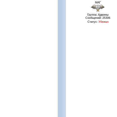
МАГ
Группа: Админы
Сообщений:
25306
Статус:
Убежал