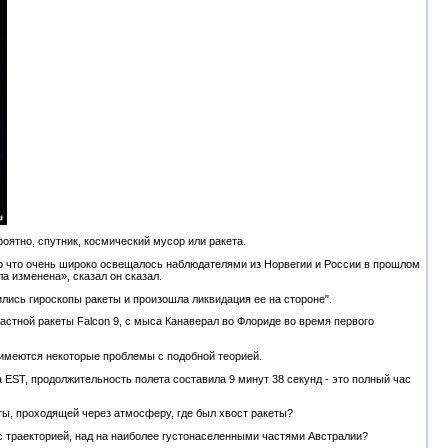
роятно, спутник, космический мусор или ракета.
 то что очень широко освещалось наблюдателями из Норвегии и России в прошлом
ла изменена», сказал он сказал.
бились гироскопы ракеты и произошла ликвидация ее на стороне".
частной ракеты Falcon 9, с мыса Канаверал во Флориде во время первого
имеются некоторые проблемы с подобной теорией.
а EST, продолжительность полета составила 9 минут 38 секунд - это полный час
ты, проходящей через атмосферу, где был хвост ракеты?
 с траекторией, над на наиболее густонаселенными частями Австралии?