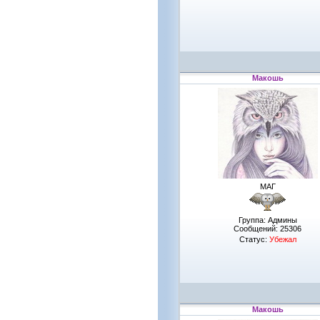
Макошь
МАГ
Группа: Админы
Сообщений:
25306
Статус:
Убежал
Макошь