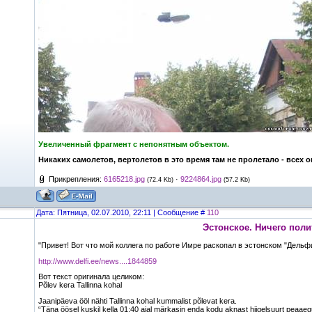
Увеличенный фрагмент с непонятным объектом.
Никаких самолетов, вертолетов в это время там не пролетало - всех 
Прикрепления:
6165218.jpg
·
9224864.jpg
(72.4 Kb)
(57.2 Kb)
Дата: Пятница, 02.07.2010, 22:11 | Сообщение #
110
Эстонское. Ничего поли
"Привет! Вот что мой коллега по работе Имре раскопал в эстонском "Дельф
http://www.delfi.ee/news....1844859
Вот текст оригинала целиком:
Põlev kera Tallinna kohal
Jaanipäeva ööl nähti Tallinna kohal kummalist põlevat kera.
“Täna öösel kuskil kella 01:40 ajal märkasin enda kodu aknast hiigelsuurt peaaeg