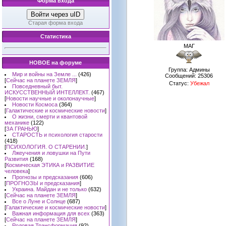
Форма входа
Войти через uID
Старая форма входа
Статистика
МАГ
НОВОЕ на форуме
Группа: Админы
Мир и войны на Земле ...
(426)
Сообщений:
25306
[
Сейчас на планете ЗЕМЛЯ
]
Статус:
Убежал
Повседневный быт.
ИСКУССТВЕННЫЙ ИНТЕЛЛЕКТ.
(467)
[
Новости научные и околонаучные
]
Новости Космоса
(364)
[
Галактические и космические новости
]
О жизни, смерти и квантовой
механике
(122)
[
ЗА ГРАНЬЮ
]
СТАРОСТЬ и психология старости
(418)
[
ПСИХОЛОГИЯ. О СТАРЕНИИ.
]
Лжеучения и ловушки на Пути
Развития
(168)
[
Космическая ЭТИКА и РАЗВИТИЕ
человека
]
Прогнозы и предсказания
(606)
[
ПРОГНОЗЫ и предсказания
]
Украина. Майдан и не только
(632)
[
Сейчас на планете ЗЕМЛЯ
]
Все о Луне и Солнце
(687)
[
Галактические и космические новости
]
Важная информация для всех
(363)
[
Сейчас на планете ЗЕМЛЯ
]
Родовая Трансформация
(92)