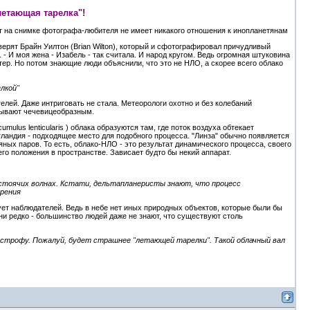
летающая тарелка"!
т на снимке фотографа-любителя не имеет никакого отношения к инопланетянам
уверят Брайн Уилтон (Brian Wilton), который и сфотографировал причудливый
. - И моя жена - Изабель - так считала. И народ кругом. Ведь огромная штуковина
тер. Но потом знающие люди объяснили, что это не НЛО, а скорее всего облако
лкой"
телей. Даже интриговать не стала. Метеорологи охотно и без колебаний
азывают чечевицеобразным.
mulus lenticularis ) облака образуются там, где поток воздуха обтекает
тландия - подходящее место для подобного процесса. "Линза" обычно появляется
ных паров. То есть, облако-НЛО - это результат динамического процесса, своего
го положения в пространстве. Зависает будто бы некий аппарат.
 стоячих волнах. Кстати, дельтапланеристы знают, что процесс
арения
ет наблюдателей. Ведь в небе нет иных природных объектов, которые были бы
ни редко - большинство людей даже не знают, что существуют столь
тастрофу. Пожалуй, будет страшнее "летающей тарелки". Такой облачный вал