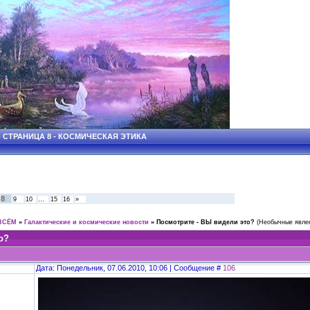
- СТРАНИЦА 8 - КОСМИЧЕСКАЯ ЭТИКА
8
9
10
…
15
16
»
ВСЁМ
»
Галактические и космические новости
»
Посмотрите - ВЫ видели это?
(Необычные явле
о?
Дата: Понедельник, 07.06.2010, 10:06 | Сообщение #
106