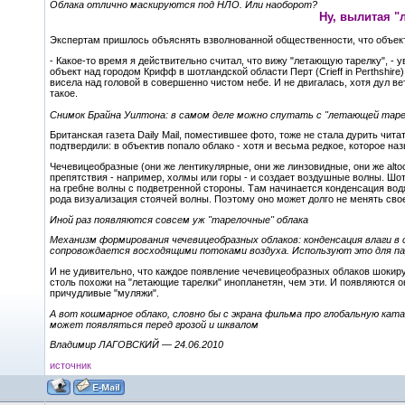
Облака отлично маскируются под НЛО. Или наоборот?
Ну, вылитая "
Экспертам пришлось объяснять взволнованной общественности, что объек
- Какое-то время я действительно считал, что вижу "летающую тарелку", - 
объект над городом Крифф в шотландской области Перт (Crieff in Perthshire)
висела над головой в совершенно чистом небе. И не двигалась, хотя дул ве
такое.
Снимок Брайна Уилтона: в самом деле можно спутать с "летающей таре
Британская газета Daily Mail, поместившее фото, тоже не стала дурить чита
подтвердили: в объектив попало облако - хотя и весьма редкое, которое н
Чечевицеобразные (они же лентикулярные, они же линзовидные, они же altocu
препятствия - например, холмы или горы - и создает воздушные волны. Шо
на гребне волны с подветренной стороны. Там начинается конденсация водя
рода визуализация стоячей волны. Поэтому оно может долго не менять свое
Иной раз появляются совсем уж "тарелочные" облака
Механизм формирования чечевицеобразных облаков: конденсация влаги в
сопровождается восходящими потоками воздуха. Используют это для п
И не удивительно, что каждое появление чечевицеобразных облаков шокиру
столь похожи на "летающие тарелки" инопланетян, чем эти. И появляются о
причудливые "муляжи".
А вот кошмарное облако, словно бы с экрана фильма про глобальную ка
может появляться перед грозой и шквалом
Владимир ЛАГОВСКИЙ — 24.06.2010
источник