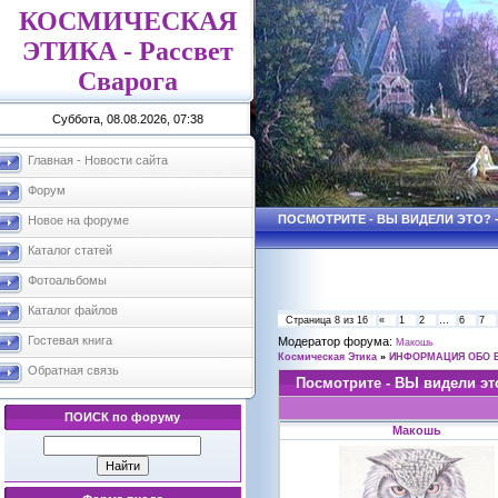
КОСМИЧЕСКАЯ
ЭТИКА - Рассвет
Сварога
Суббота, 08.08.2026, 07:38
Главная - Новости сайта
Форум
ПОСМОТРИТЕ - ВЫ ВИДЕЛИ ЭТО? 
Новое на форуме
Каталог статей
Фотоальбомы
Каталог файлов
Страница
8
из
16
«
1
2
…
6
7
Гостевая книга
Модератор форума:
Макошь
Космическая Этика
»
ИНФОРМАЦИЯ ОБО 
Обратная связь
Посмотрите - ВЫ видели эт
ПОИСК по форуму
Макошь