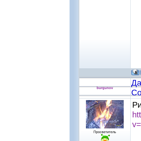
Да
burgunov
Со
Ри
ht
v
Просветитель