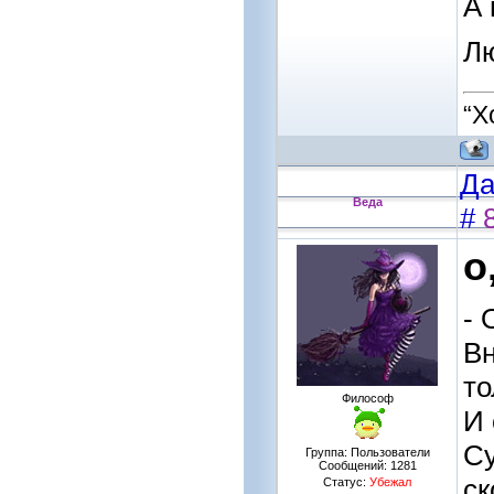
А 
Л
“Х
Да
Веда
#
о
- 
Вн
т
Философ
И 
Су
Группа: Пользователи
Сообщений:
1281
ск
Статус:
Убежал