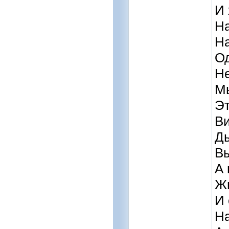
И 
На
На
Од
Не
Мы
Эт
Ви
Ды
Вы
А 
Жи
И 
На