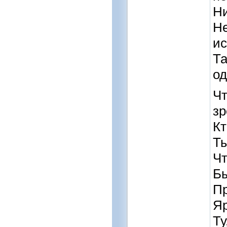
Ни
Не
и
Та
од
Чт
зр
Кт
Ты
Чт
Бы
Пр
Яр
Ту