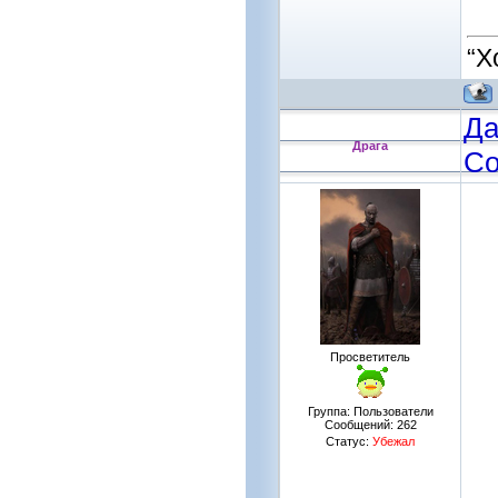
“Х
Да
Драга
Со
Просветитель
Группа: Пользователи
Сообщений:
262
Статус:
Убежал