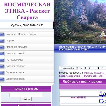
КОСМИЧЕСКАЯ
ЭТИКА - Рассвет
Сварога
Суббота, 08.08.2026, 09:58
Главная - Новости сайта
Форум
ЛЮБИМЫЕ СТИХИ И МЫСЛИ - СТРА
Новое на форуме
КОСМИЧЕСКАЯ ЭТИКА
Каталог статей
Фотоальбомы
Каталог файлов
Страница
6
из
25
«
1
2
…
4
5
Гостевая книга
Модератор форума:
,
Макошь
irina12641
Космическая Этика
»
ПРОСТО ДЛЯ НАС
»
Обратная связь
Любимые стихи и мысли
ПОИСК по форуму
Да
elena151551
Со