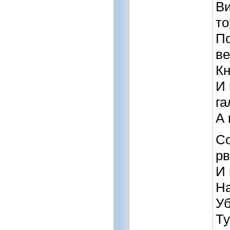
Ви
то
По
ве
Кн
И 
га
А 
Со
р
И 
На
Уб
Ту