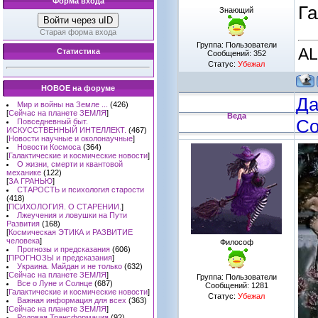
Форма входа
Га
Знающий
Войти через uID
Старая форма входа
Группа: Пользователи
A
Статистика
Сообщений:
352
Статус:
Убежал
НОВОЕ на форуме
Да
Мир и войны на Земле ...
(426)
[
Сейчас на планете ЗЕМЛЯ
]
Веда
Со
Повседневный быт.
ИСКУССТВЕННЫЙ ИНТЕЛЛЕКТ.
(467)
[
Новости научные и околонаучные
]
Новости Космоса
(364)
[
Галактические и космические новости
]
О жизни, смерти и квантовой
механике
(122)
[
ЗА ГРАНЬЮ
]
СТАРОСТЬ и психология старости
(418)
[
ПСИХОЛОГИЯ. О СТАРЕНИИ.
]
Лжеучения и ловушки на Пути
Развития
(168)
[
Космическая ЭТИКА и РАЗВИТИЕ
человека
]
Философ
Прогнозы и предсказания
(606)
[
ПРОГНОЗЫ и предсказания
]
Украина. Майдан и не только
(632)
[
Сейчас на планете ЗЕМЛЯ
]
Группа: Пользователи
Все о Луне и Солнце
(687)
Сообщений:
1281
[
Галактические и космические новости
]
Статус:
Убежал
Важная информация для всех
(363)
[
Сейчас на планете ЗЕМЛЯ
]
Родовая Трансформация
(92)