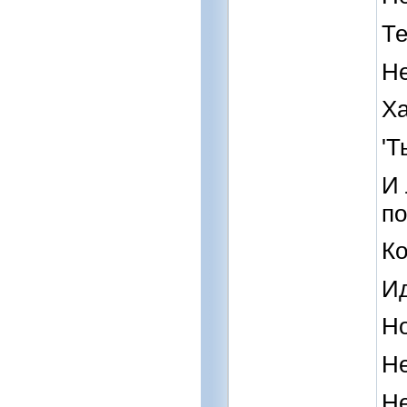
Те
Не
Ха
'Т
И 
по
Ко
Ид
Но
Не
Не