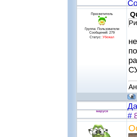
Со
Q
Просветитель
Ри
Группа: Пользователи
Сообщений:
279
Статус:
Убежал
не
по
ра
С
Ан
Да
маруся
#
О