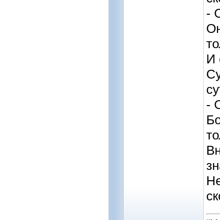
- 
Он
т
И 
Су
су
- 
Бо
т
Вн
зн
Не
ск