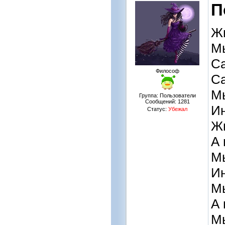
П
Жи
Мы
С
Философ
Са
Мы
Группа: Пользователи
Сообщений:
1281
Ин
Статус:
Убежал
Жи
А 
Мы
Ин
Мы
А 
Мы