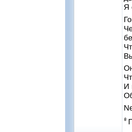
Я 
Го
Че
бе
Чт
Вы
Он
Чт
И 
О
N