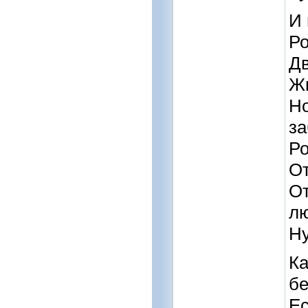
И 
Р
Дв
Жи
Но
з
Ро
От
От
лю
Ну
Ка
бе
Ес