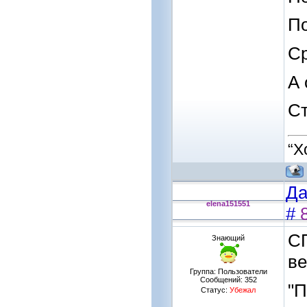
По
Ср
А 
С
“Х
Да
elena151551
#
С
Знающий
в
Группа: Пользователи
Сообщений:
352
"П
Статус:
Убежал