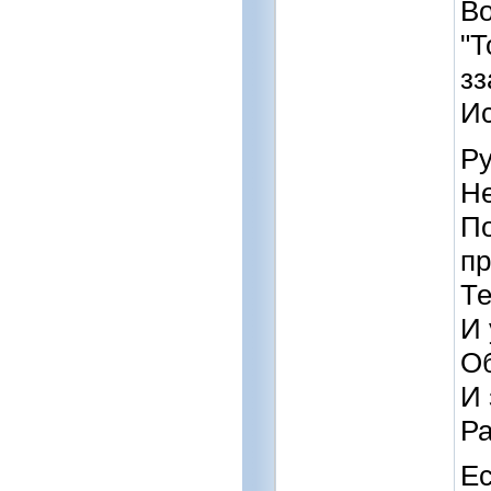
Во
"Т
зз
Ис
Ру
Не
По
п
Те
И 
Об
И 
Ра
Ес