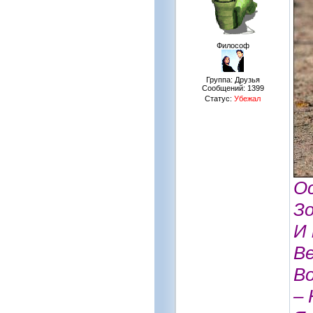
Философ
Группа: Друзья
Сообщений:
1399
Статус:
Убежал
О
Зо
И
В
Во
– 