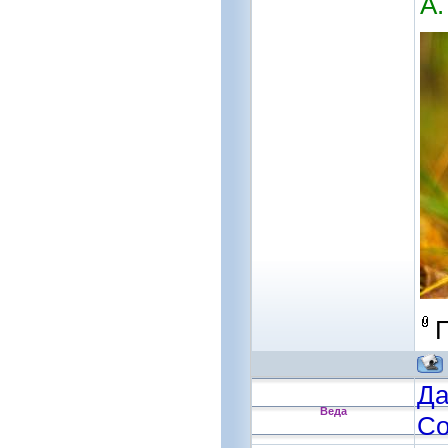
А.
Да
Веда
Со