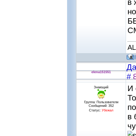
в 
но
Б
СМ
A
Да
elena151551
#
И 
Знающий
То
Группа: Пользователи
по
Сообщений:
352
Статус:
Убежал
в 
чу