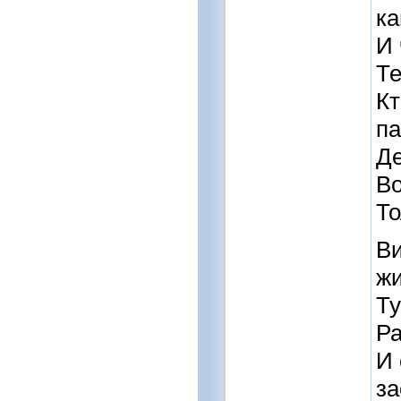
к
И 
Те
Кт
п
Де
Во
То
Ви
ж
Ту
Ра
И 
з