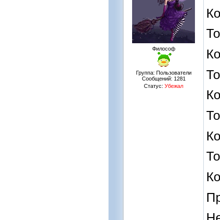
Ко
То
Философ
Ко
То
Группа: Пользователи
Сообщений:
1281
Статус:
Убежал
Ко
То
Ко
То
Ко
Пр
Не