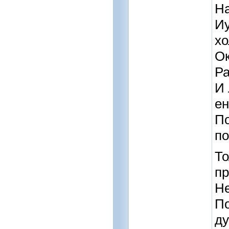
На
Иу
хо
Ок
Ра
И 
е
По
по
То
п
Не
По
д