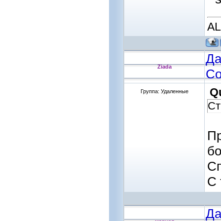
A
Да
Ziada
Со
Q
Группа: Удаленные
Ст
Пр
бо
Сп
С 
Да