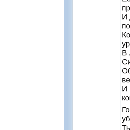
п
И 
по
Ко
ур
В 
Си
Об
ве
И 
ко
Го
у
Ты