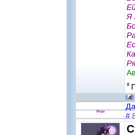
Ей
Я 
Бо
Ра
Ес
Ка
Р
Ав
Да
Веда
#
С