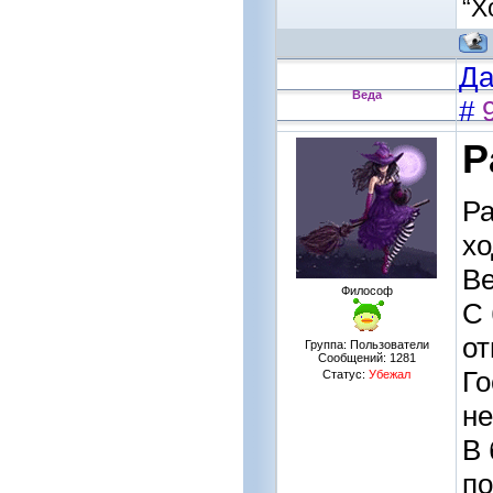
“Х
Да
Веда
#
Р
Ра
х
Ве
Философ
С 
о
Группа: Пользователи
Сообщений:
1281
Го
Статус:
Убежал
не
В 
п