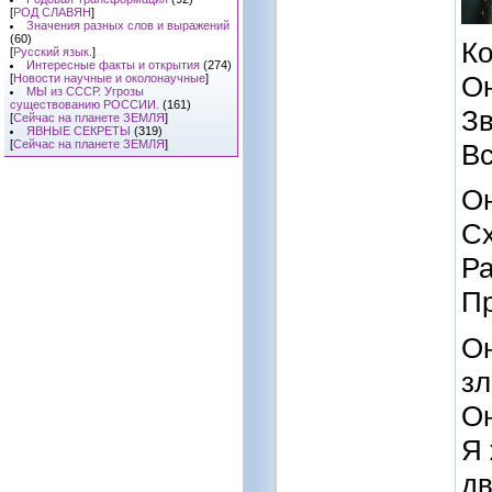
[
РОД СЛАВЯН
]
Значения разных слов и выражений
(60)
Ко
[
Русский язык.
]
Интересные факты и открытия
(274)
Он
[
Новости научные и околонаучные
]
МЫ из СССР. Угрозы
существованию РОССИИ.
(161)
Зв
[
Сейчас на планете ЗЕМЛЯ
]
ЯВНЫЕ СЕКРЕТЫ
(319)
[
Сейчас на планете ЗЕМЛЯ
]
Вс
Он
Сх
Ра
Пр
Он
зл
Он
Я 
дв