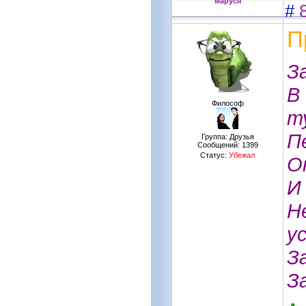
маруся
#
П
З
В
Философ
т
П
Группа: Друзья
Сообщений:
1399
Статус:
Убежал
О
И
Н
у
З
З