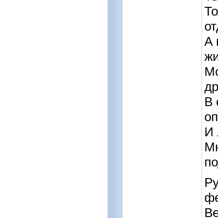
То
от
А 
ж
Мо
д
В 
оп
И 
Мн
по
Ру
ф
Ве