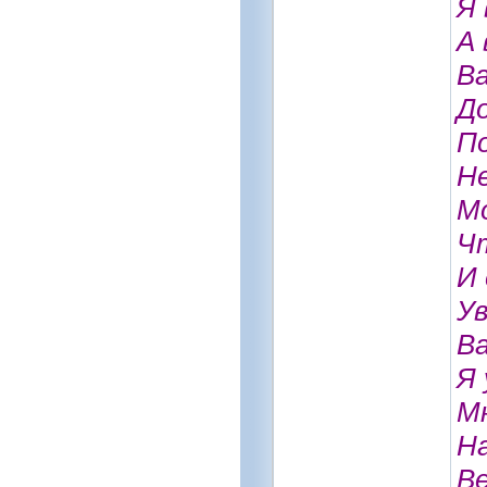
Я 
А 
Ва
До
По
Не
Мо
Ч
И 
У
Ва
Я 
Мн
На
Ве