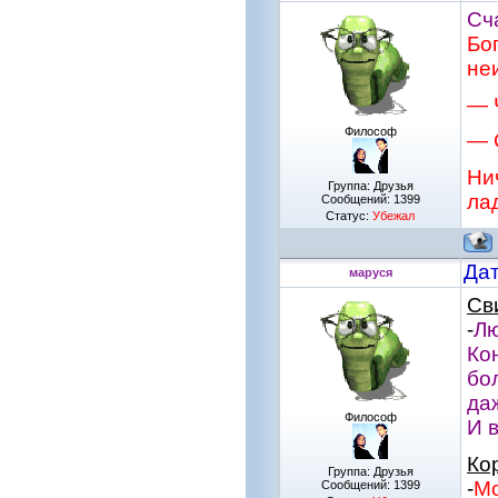
Сч
Бог
не
— 
Философ
— 
Ни
Группа: Друзья
ла
Сообщений:
1399
Статус:
Убежал
Дат
маруся
Св
-
Лю
Ко
бо
да
Философ
И 
Ко
Группа: Друзья
-
Мо
Сообщений:
1399