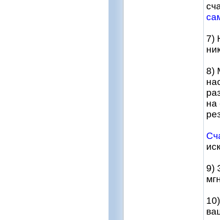
сч
са
7)
ник
8)
на
ра
на
рез
Сч
ис
9)
мгн
10
ва