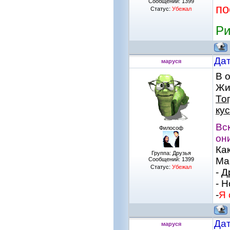
Сообщений:
1399
по
Статус:
Убежал
Ри
Дат
маруся
В 
Жи
То
кус
Вс
Философ
он
Как
Группа: Друзья
Ма
Сообщений:
1399
Статус:
Убежал
- Д
- 
-
Я 
Дат
маруся