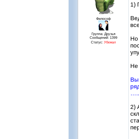
1)
Ве
Философ
все
Группа: Друзья
Но
Сообщений:
1399
Статус:
Убежал
по
уп
Не
Вы
ря
…..
2) 
ск
ста
пе