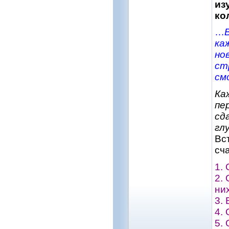
из
ко
…
ка
но
ст
см
Ка
пе
сд
гл
Вс
сч
1.
2.
ни
3.
4.
5.