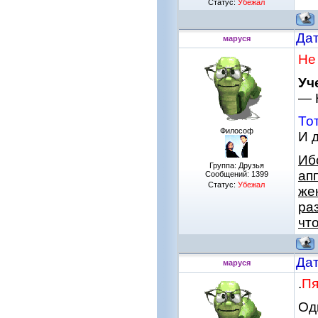
Статус:
Убежал
Дат
маруся
Не
Уч
— 
То
Философ
И 
Ибо
Группа: Друзья
апп
Сообщений:
1399
Статус:
Убежал
же
раз
чт
Дат
маруся
.
Пя
Од