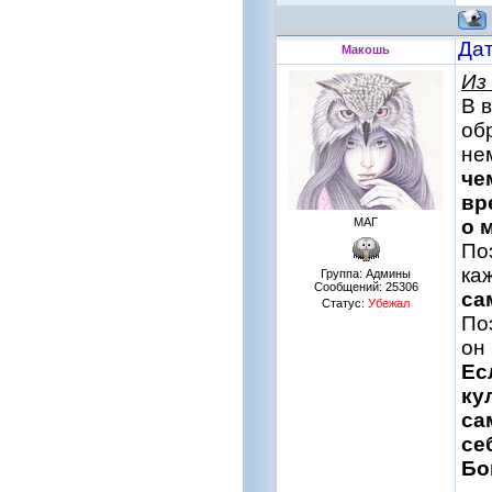
Дат
Макошь
Из
В 
об
не
че
вр
МАГ
о 
По
ка
Группа: Админы
Сообщений:
25306
са
Статус:
Убежал
По
он
Ес
ку
са
се
Бо