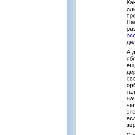
Ка
ил
пр
Нав
ра
ос
дел
А 
яб
ещ
де
св
ор
гал
на
че
эт
ес
зе
Сл