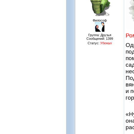
Философ
Ро
Группа: Друзья
Сообщений:
1399
Статус:
Убежал
Од
по
по
сад
не
По
вя
и 
го
«Ну
он
ра