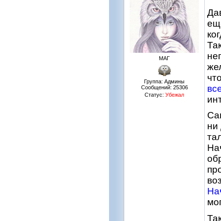
Да
ещ
ко
Та
не
МАГ
же
чт
Группа: Админы
вс
Сообщений:
25306
Статус:
Убежал
ин
Са
ни
та
На
об
пр
во
На
мо
Та