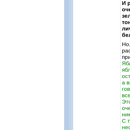
И 
оч
зе
то
ли
бе
Но
ра
пр
Яб
яб
ос
а 
гов
вс
Эт
оч
ни
С 
не