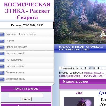
КОСМИЧЕСКАЯ
ЭТИКА - Рассвет
Сварога
Пятница, 07.08.2026, 13:30
Главная - Новости сайта
Форум
МУДРОСТЬ ВЕКОВ - СТРАНИЦА 2 -
Новое на форуме
КОСМИЧЕСКАЯ ЭТИКА
Каталог статей
Фотоальбомы
Каталог файлов
2
Страница
2
из
24
«
1
3
4
…
Гостевая книга
Модератор форума:
,
Макошь
irina12641
Космическая Этика
»
ПРОСТО ДЛЯ НАС
»
Обратная связь
Мудрость веков
ПОИСК по форуму
Дат
Веда
-Ба
-Х