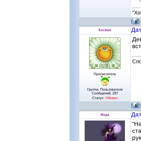
“Хо
Дат
Космик
Де
вс
Спо
Просветитель
Группа: Пользователи
Сообщений:
297
Статус:
Убежал
Дат
Веда
“Н
ст
ру