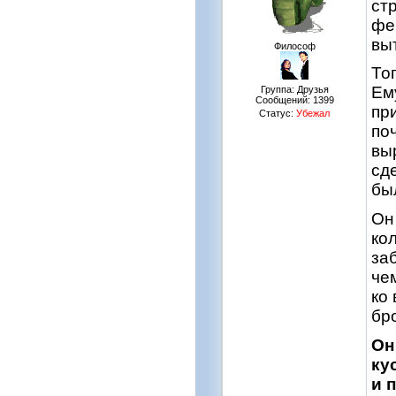
ст
фе
вы
Философ
То
Ем
Группа: Друзья
Сообщений:
1399
пр
Статус:
Убежал
по
вы
сд
бы
Он
ко
за
че
ко
бр
Он
ку
и 