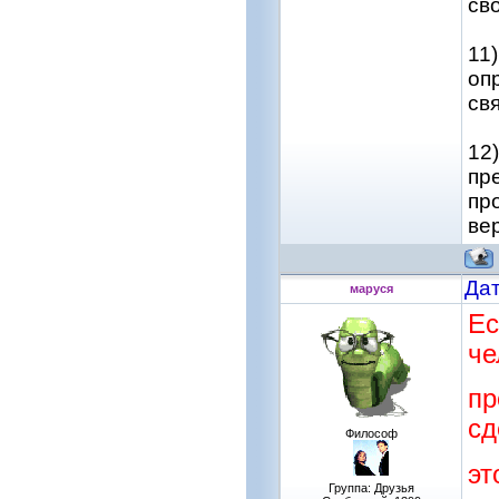
св
11
оп
св
12
пр
пр
ве
Дат
маруся
Ес
че
пр
сд
Философ
эт
Группа: Друзья