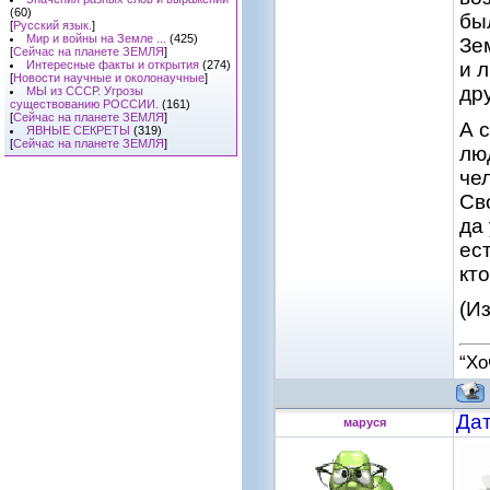
(60)
бы
[
Русский язык.
]
Мир и войны на Земле ...
(425)
Зе
[
Сейчас на планете ЗЕМЛЯ
]
и л
Интересные факты и открытия
(274)
[
Новости научные и околонаучные
]
др
МЫ из СССР. Угрозы
существованию РОССИИ.
(161)
[
Сейчас на планете ЗЕМЛЯ
]
А 
ЯВНЫЕ СЕКРЕТЫ
(319)
[
Сейчас на планете ЗЕМЛЯ
]
лю
че
Сво
да 
ес
кто
(Из
“Хо
Дат
маруся