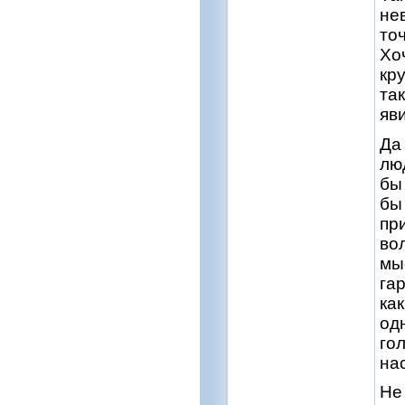
не
то
Хо
кру
та
яв
Да
лю
бы
бы
пр
во
мы
га
ка
од
го
на
Не