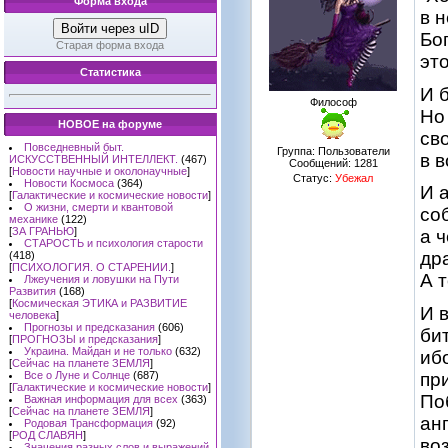
Форма входа
в 
Войти через uID
Бо
Старая форма входа
эт
Статистика
И 
Философ
Но
НОВОЕ на форуме
св
Повседневный быт.
Группа: Пользователи
в 
ИСКУССТВЕННЫЙ ИНТЕЛЛЕКТ.
(467)
Сообщений:
1281
[
Новости научные и околонаучные
]
Статус:
Убежал
Новости Космоса
(364)
И 
[
Галактические и космические новости
]
О жизни, смерти и квантовой
со
механике
(122)
[
ЗА ГРАНЬЮ
]
а 
СТАРОСТЬ и психология старости
др
(418)
[
ПСИХОЛОГИЯ. О СТАРЕНИИ.
]
А 
Лжеучения и ловушки на Пути
Развития
(168)
[
Космическая ЭТИКА и РАЗВИТИЕ
И 
человека
]
Прогнозы и предсказания
(606)
би
[
ПРОГНОЗЫ и предсказания
]
Украина. Майдан и не только
(632)
иб
[
Сейчас на планете ЗЕМЛЯ
]
пр
Все о Луне и Солнце
(687)
[
Галактические и космические новости
]
По
Важная информация для всех
(363)
[
Сейчас на планете ЗЕМЛЯ
]
ан
Родовая Трансформация
(92)
[
РОД СЛАВЯН
]
во
Значения разных слов и выражений