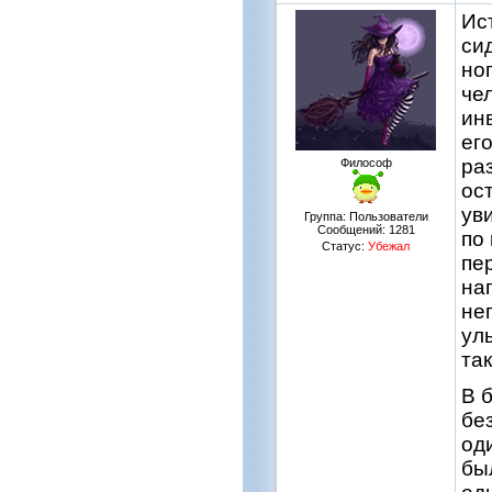
Ис
си
но
че
ин
ег
ра
Философ
ос
ув
Группа: Пользователи
Сообщений:
1281
по
Статус:
Убежал
пе
на
не
ул
так
В 
бе
од
бы