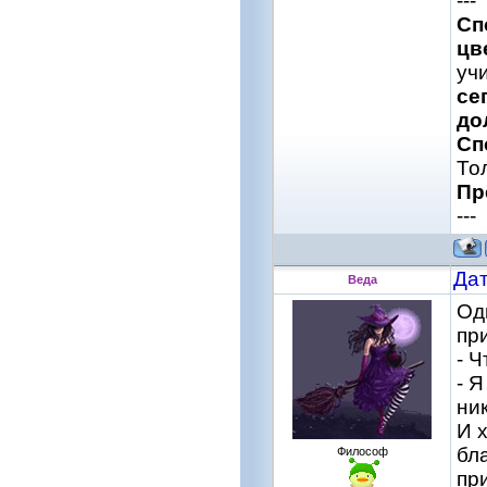
---
Cп
цв
уч
се
до
Cп
То
Пр
---
Дат
Веда
Од
пр
- 
- 
ни
И 
бл
Философ
пр