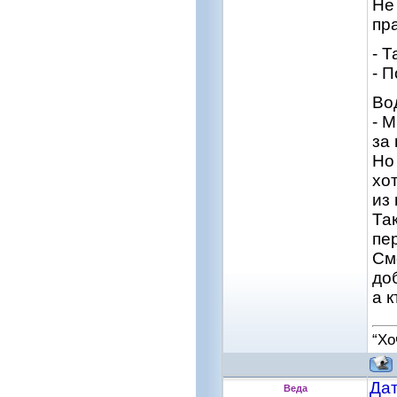
Не
пр
- 
- 
Во
- 
за
Но 
хо
из 
Та
пе
См
доб
а 
“Хо
Дат
Веда