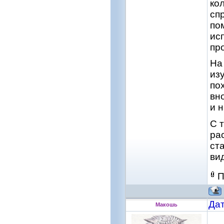
кол
спр
по
исп
пр
На
из
по
вн
и 
С 
ра
ст
ви
П
Дат
Макошь