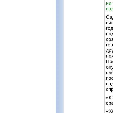
ни
со
Са
вин
го
на
со
гов
др
не
Пр
оп
сл
по
са
спр
«К
ср
«Х