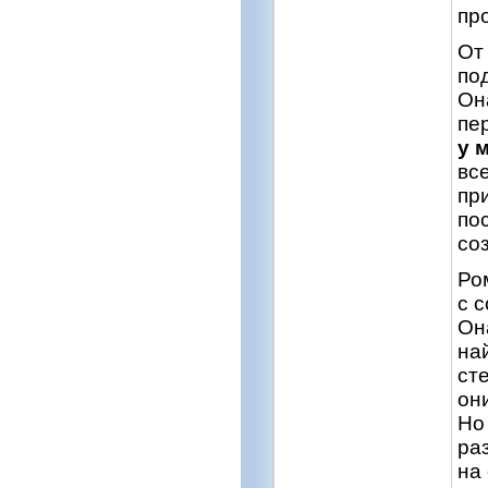
пр
От
по
Он
пе
у 
вс
пр
пос
со
Ро
с с
Он
на
ст
он
Но
ра
на