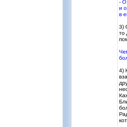
- 
и 
в 
3)
то
по
Че
бо
4)
вз
др
не
Ка
Бл
бо
Ра
ко