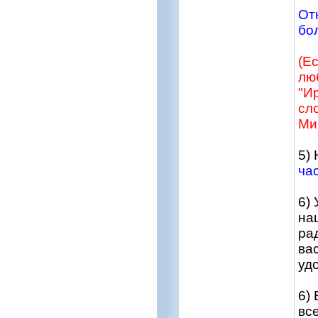
От
бо
(Е
лю
"И
сл
Миг
5)
ча
6)
на
ра
ва
уд
6)
вс