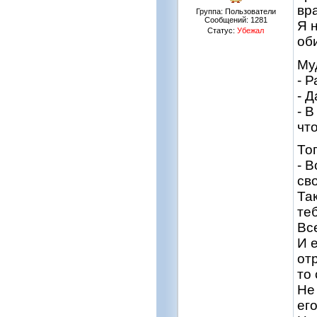
вр
Группа: Пользователи
Сообщений:
1281
Я н
Статус:
Убежал
об
Му
- 
- 
- 
чт
То
- В
св
Та
теб
Вс
И 
от
то
Не
его