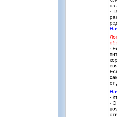
на
- Т
ра
ро
На
Ло
об
- 
пи
кор
св
Ес
са
от 
На
- К
- О
во
от