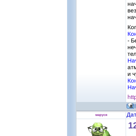
нач
ве
на
Ко
Ко
- 
не
те
На
ат
и ч
Ко
На
htt
Дат
маруся
1