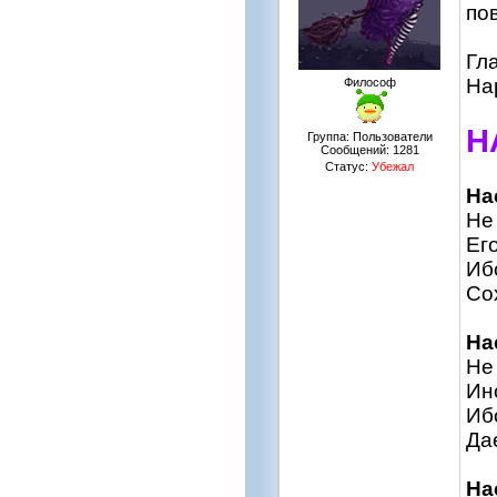
по
Гл
На
Философ
Н
Группа: Пользователи
Сообщений:
1281
Статус:
Убежал
На
Не
Ег
Иб
Со
На
Не
Ин
Иб
Да
На