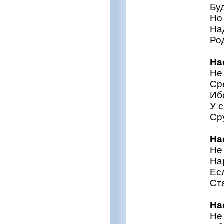
Бу
Но
На
Ро
На
Не
Ср
Иб
У 
Ср
На
Не
На
Ес
Ст
На
Не