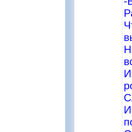
-
Р
Ч
в
Н
в
И
ро
С
И
п