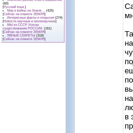
(60)
Са
[
Русский язык.
]
Мир и войны на Земле ...
(425)
мн
[
Сейчас на планете ЗЕМЛЯ
]
Интересные факты и открытия
(274)
[
Новости научные и околонаучные
]
МЫ из СССР. Угрозы
существованию РОССИИ.
(161)
Та
[
Сейчас на планете ЗЕМЛЯ
]
ЯВНЫЕ СЕКРЕТЫ
(319)
[
Сейчас на планете ЗЕМЛЯ
]
на
чу
по
ещ
по
вы
на
лю
в 
пр