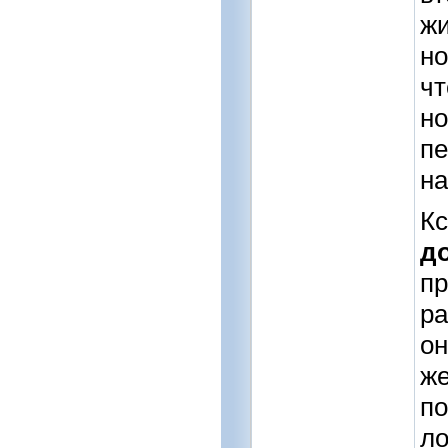
жи
но
чт
но
пе
на
Кс
д
пр
ра
он
же
по
ло