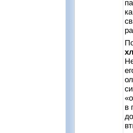
па
ка
св
ра
По
х
Не
ег
ол
си
«о
в 
до
вт