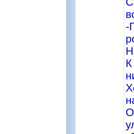
С
в
-
р
Н
К
н
Х
н
О
у