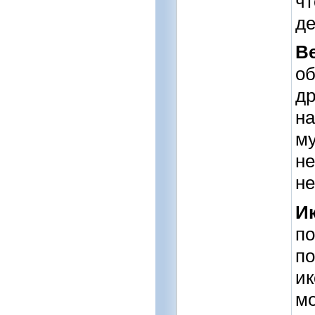
чт
де
В
об
др
на
му
не
не
И
по
по
ик
мо