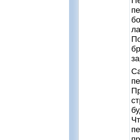
Пе
пе
бо
ла
По
бр
за
С
пе
Пр
ст
бу
Чт
пе
пр