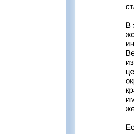
ст
В 
же
ин
Ве
из
це
ок
кр
им
же
Ес