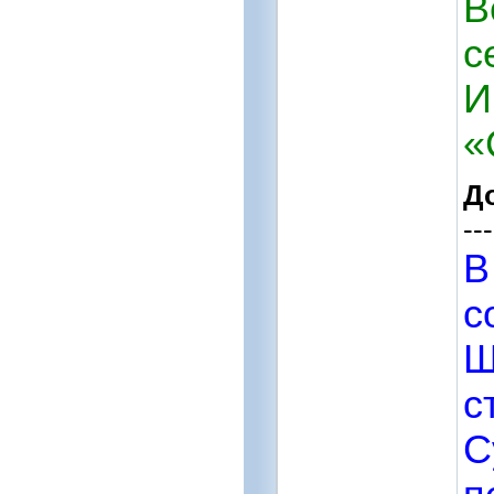
В
с
И
«
Д
---
В
с
Ш
с
С