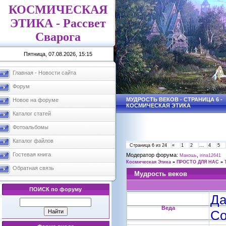
КОСМИЧЕСКАЯ
ЭТИКА - Рассвет
Сварога
Пятница, 07.08.2026, 15:15
Главная - Новости сайта
Форум
МУДРОСТЬ ВЕКОВ - СТРАНИЦА 6 -
Новое на форуме
КОСМИЧЕСКАЯ ЭТИКА
Каталог статей
Фотоальбомы
Каталог файлов
Страница
6
из
24
«
1
2
…
4
5
Гостевая книга
Модератор форума:
,
Макошь
irina12641
Космическая Этика
»
ПРОСТО ДЛЯ НАС
»
Обратная связь
Мудрость веков
ПОИСК по форуму
Да
Веда
Со