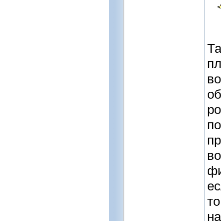
Та
пл
во
об
ро
по
пр
во
фи
ес
то
на