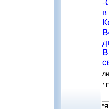
-
в
К
В
д
В
с
л
"Я