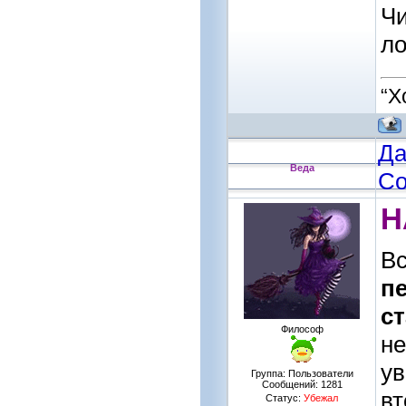
Чи
ло
“Х
Да
Веда
Со
Н
Вс
п
с
Философ
не
ув
Группа: Пользователи
Сообщений:
1281
вт
Статус:
Убежал