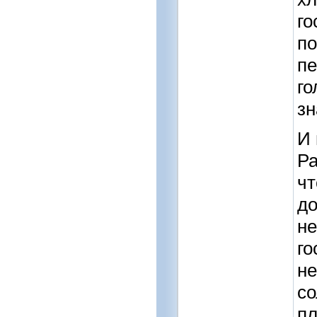
го
по
пе
го
зн
И 
Ра
чт
до
не
го
не
со
пл