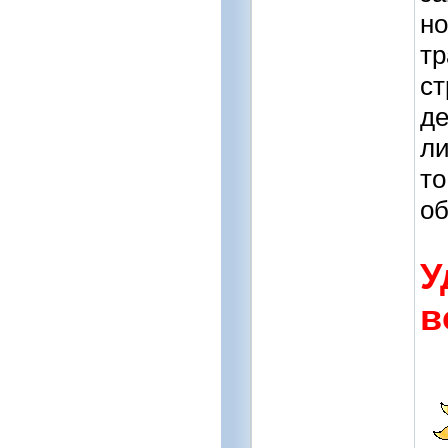
но
тр
ст
де
ли
то
об
У
в