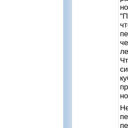
но
"П
чт
пе
че
ле
Чт
си
ку
пр
но
Не
пе
пе