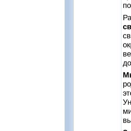
по
Ра
с
с
ок
ве
до
М
ро
эт
Ун
ми
вы