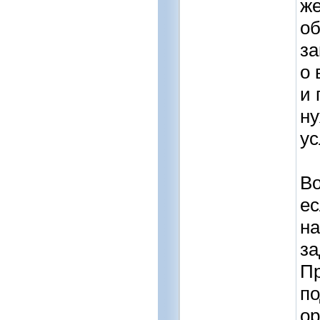
же
об
за
о 
и 
ну
у
Во
ес
н
за
Пр
по
ор