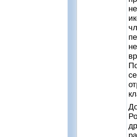
не
ик
чл
пе
не
вр
По
се
от
кл
До
Ро
др
ра