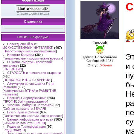
Форма входа
С
Войти через uID
Старая форма входа
Статистика
НОВОЕ на форуме
Философ
Повседневный быт.
ИСКУССТВЕННЫЙ ИНТЕЛЛЕКТ.
(467)
[
Новости научные и околонаучные
]
Эт
Новости Космоса
(364)
Группа: Пользователи
[
Галактические и космические новости
]
Сообщений:
1281
О жизни, смерти и квантовой
и 
Статус:
Убежал
механике
(122)
[
ЗА ГРАНЬЮ
]
СТАРОСТЬ и психология старости
ну
(418)
[
ПСИХОЛОГИЯ. О СТАРЕНИИ.
]
бы
Лжеучения и ловушки на Пути
Развития
(168)
[
Космическая ЭТИКА и РАЗВИТИЕ
Не
человека
]
Прогнозы и предсказания
(606)
ра
[
ПРОГНОЗЫ и предсказания
]
Украина. Майдан и не только
(632)
[
Сейчас на планете ЗЕМЛЯ
]
пе
Все о Луне и Солнце
(687)
[
Галактические и космические новости
]
су
Важная информация для всех
(363)
[
Сейчас на планете ЗЕМЛЯ
]
Родовая Трансформация
(92)
ма
[
РОД СЛАВЯН
]
Значения разных слов и выражений