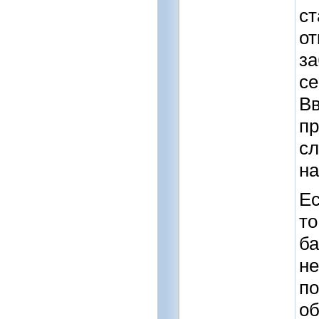
ст
от
за
се
Вв
пр
сл
на
Ес
то
ба
не
по
об