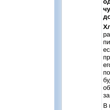
о
ч
д
Х
ра
пи
ес
пр
ег
по
бу
об
за
В 