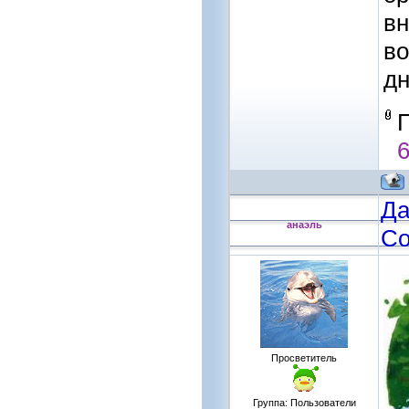
вн
во
дн
6
Да
анаэль
Со
Просветитель
Группа: Пользователи