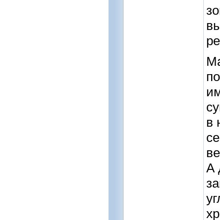
зо
вы
ре
Ма
п
им
су
в 
се
ве
А 
за
уг
хр