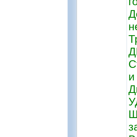
г
Д
н
Т
Д
С
и
Д
У
Щ
з