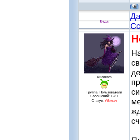
Да
Веда
Со
Н
На
св
д
Философ
пр
си
Группа: Пользователи
Сообщений:
1281
ме
Статус:
Убежал
жд
сч