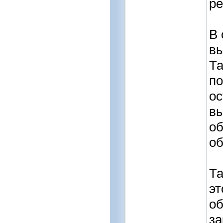
ре
В 
вы
Та
по
ос
вы
об
об
Та
эт
об
за