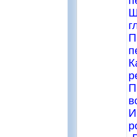
п
Ш
г
П
п
К
р
П
в
И
р