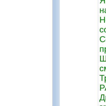
Я
н
Н
с
С
п
Ш
с
Т
Р
Д