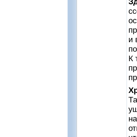
З
сс
ос
пр
и 
по
К 
пр
пр
Х
Та
ущ
на
от