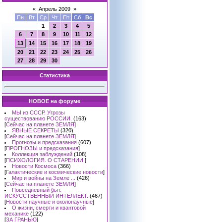
«
Апрель 2009
»
Пн
Вт
Ср
Чт
Пт
Сб
Вс
1
2
3
4
5
6
7
8
9
10
11
12
13
14
15
16
17
18
19
20
21
22
23
24
25
26
27
28
29
30
Статистика
НОВОЕ на форуме
МЫ из СССР. Угрозы
существованию РОССИИ.
(163)
[
Сейчас на планете ЗЕМЛЯ
]
ЯВНЫЕ СЕКРЕТЫ
(320)
[
Сейчас на планете ЗЕМЛЯ
]
Прогнозы и предсказания
(607)
[
ПРОГНОЗЫ и предсказания
]
Коллекция заблуждений
(108)
[
ПСИХОЛОГИЯ. О СТАРЕНИИ.
]
Новости Космоса
(366)
[
Галактические и космические новости
]
Мир и войны на Земле ...
(426)
[
Сейчас на планете ЗЕМЛЯ
]
Повседневный быт.
ИСКУССТВЕННЫЙ ИНТЕЛЛЕКТ.
(467)
[
Новости научные и околонаучные
]
О жизни, смерти и квантовой
механике
(122)
[
ЗА ГРАНЬЮ
]