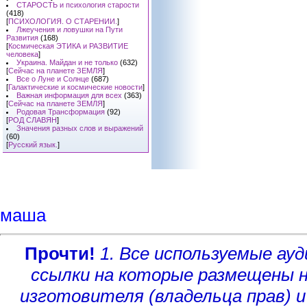
СТАРОСТЬ и психология старости
(418)
[
ПСИХОЛОГИЯ. О СТАРЕНИИ.
]
Лжеучения и ловушки на Пути
Развития
(168)
[
Космическая ЭТИКА и РАЗВИТИЕ
человека
]
Украина. Майдан и не только
(632)
[
Сейчас на планете ЗЕМЛЯ
]
Все о Луне и Солнце
(687)
[
Галактические и космические новости
]
Важная информация для всех
(363)
[
Сейчас на планете ЗЕМЛЯ
]
Родовая Трансформация
(92)
[
РОД СЛАВЯН
]
Значения разных слов и выражений
(60)
[
Русский язык.
]
маша
Прочти!
1. Все используемые а
ссылки на которые размещены 
изготовителя (владельца прав)
и