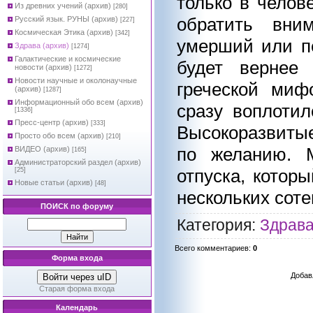
только в челов
Из древних учений (архив)
[280]
обратить вним
Русский язык. РУНЫ (архив)
[227]
Космическая Этика (архив)
[342]
умерший или пе
Здрава (архив)
[1274]
Галактические и космические
будет вернее
новости (архив)
[1272]
Новости научные и околонаучные
греческой мифо
(архив)
[1287]
Информационный обо всем (архив)
сразу воплотил
[1336]
Пресс-центр (архив)
[333]
Высокоразвиты
Просто обо всем (архив)
[210]
по желанию. М
ВИДЕО (архив)
[165]
Администраторский раздел (архив)
отпуска, котор
[25]
Новые статьи (архив)
[48]
нескольких соте
ПОИСК по форуму
Категория
:
Здрава
Всего комментариев
:
0
Форма входа
Добав
Войти через uID
Старая форма входа
Календарь