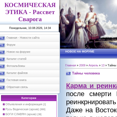
КОСМИЧЕСКАЯ
ЭТИКА - Рассвет
Сварога
Понедельник, 10.08.2026, 14:34
Главная - Новости сайта
Форум
НОВОЕ НА ФОРУМЕ
Новое на форуме
Каталог статей
Главная
»
2009
»
Апрель
»
13
» Тайны 
Фотоальбомы
Тайны человека
Каталог файлов
Гостевая книга
Карма и реин
Обратная связь
после смерти 
Категории
реинкрнироват
Объявления и информация
[2]
Даже на Восток
Русь Ведическая (архив)
[990]
БОГИ СЛАВЯН (архив)
[38]