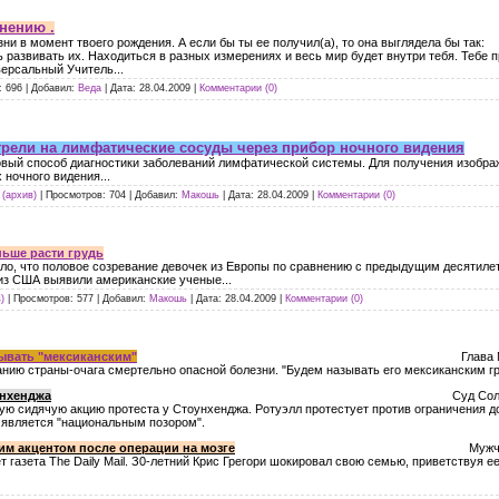
нению .
ни в момент твоего рождения. А если бы ты ее получил(а), то она выглядела бы так:
 развивать их. Находиться в разных измерениях и весь мир будет внутри тебя. Тебе 
версальный Учитель...
:
696
|
Добавил:
Веда
|
Дата:
28.04.2009
|
Комментарии (0)
рели на лимфатические сосуды через прибор ночного видения
овый способ диагностики заболеваний лимфатической системы. Для получения изобра
ночного видения...
(архив)
|
Просмотров:
704
|
Добавил:
Макошь
|
Дата:
28.04.2009
|
Комментарии (0)
ньше расти грудь
ло, что половое созревание девочек из Европы по сравнению с предыдущим десятилет
из США выявили американские ученые...
)
|
Просмотров:
577
|
Добавил:
Макошь
|
Дата:
28.04.2009
|
Комментарии (0)
зывать "мексиканским"
Глава Минздрава Израиля решил назы
анию страны-очага смертельно опасной болезни. "Будем называть его мексиканским гр
унхенджа
Суд Солсбери предписал 55-летнему Джон
ную сидячую акцию протеста у Стоунхенджа. Ротуэлл протестует против ограничения д
, является "национальным позором".
им акцентом после операции на мозге
Мужчина из английского Йорк
т газета The Daily Mail. З0-летний Крис Грегори шокировал свою семью, приветствуя