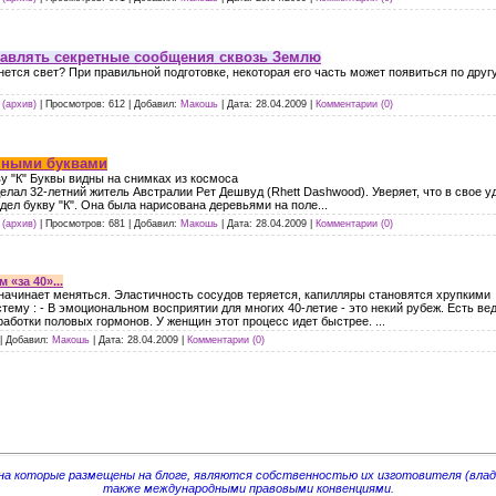
равлять секретные сообщения сквозь Землю
енется свет? При правильной подготовке, некоторая его часть может появиться по др
.
(архив)
|
Просмотров:
612
|
Добавил:
Макошь
|
Дата:
28.04.2009
|
Комментарии (0)
мными буквами
у "К" Буквы видны на снимках из космоса
лал 32-летний житель Австралии Рет Дешвуд (Rhett Dashwood). Уверяет, что в свое у
дел букву "К". Она была нарисована деревьями на поле...
(архив)
|
Просмотров:
681
|
Добавил:
Макошь
|
Дата:
28.04.2009
|
Комментарии (0)
 «за 40»...
 начинает меняться. Эластичность сосудов теряется, капилляры становятся хрупкими
тему : - В эмоциональном восприятии для многих 40-летие - это некий рубеж. Есть ве
ботки половых гормонов. У женщин этот процесс идет быстрее. ...
|
Добавил:
Макошь
|
Дата:
28.04.2009
|
Комментарии (0)
 на которые размещены на блоге, являются собственностью их изготовителя (влад
также международными правовыми конвенциями.