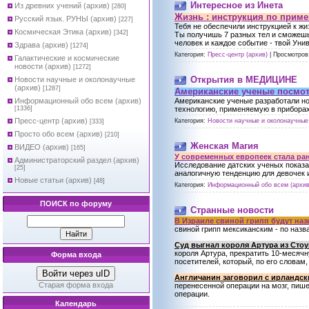
Интересное из Инета
Из древних учений (архив)
[280]
Жизнь : инструкция по приме
Русский язык. РУНЫ (архив)
[227]
Тебя не обеспечили инструкцией к жиз
Космическая Этика (архив)
[342]
Ты получишь 7 разных тел и сможешь
человек и каждое событие - твой Уни
Здрава (архив)
[1274]
Категория:
Пресс-центр (архив)
|
Просмотров
Галактические и космические
новости (архив)
[1272]
Открытия в МЕДИЦИНЕ
Новости научные и околонаучные
(архив)
[1287]
Американские ученые посмот
Информационный обо всем (архив)
Американские ученые разработали н
[1336]
технологию, применяемую в приборах 
Пресс-центр (архив)
Категория:
Новости научные и околонаучные 
[333]
Просто обо всем (архив)
[210]
Женская Магия
ВИДЕО (архив)
[165]
У современных европеек стала ра
Администраторский раздел (архив)
Исследование датских ученых показа
[25]
аналогичную тенденцию для девочек 
Новые статьи (архив)
[48]
Категория:
Информационный обо всем (архив
ПОИСК по форуму
Странные новости
В Израиле свиной грипп будут на
свиной грипп мексиканским - по назв
Суд выгнал короля Артура из Сто
короля Артура, прекратить 10-месяч
Форма входа
посетителей, который, по его словам
Войти через uID
Англичанин заговорил с ирландск
Старая форма входа
перенесенной операции на мозг, пише
операции.
Календарь