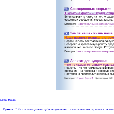
Сенсационные открытия
'Скрытые фотоны' будут отп
Если направить лазер на пол, куда д
секретных сообщений сквозь землю..
Категория:
Новости научные и околонаучные 
Земля наша - жизнь наша
Наша планета исписана огро
Первой житель Австралии нашел букв
Невероятно кропотливую работу проде
выложенные на сайте Google, Рет уви
Категория:
Новости научные и околонаучные 
Аппетит для здоровья
Чего не хватает организму, если вам
После 40 - 45 лет гормональный фон
Внимание - на гормоны и нервную сис
Постепенно происходит снижение выра
Категория:
Здрава (архив)
|
Просмотров:
693
Сева
,
маша
Прочти!
1. Все используемые аудиовизуальные и текстовые материалы, ссылки