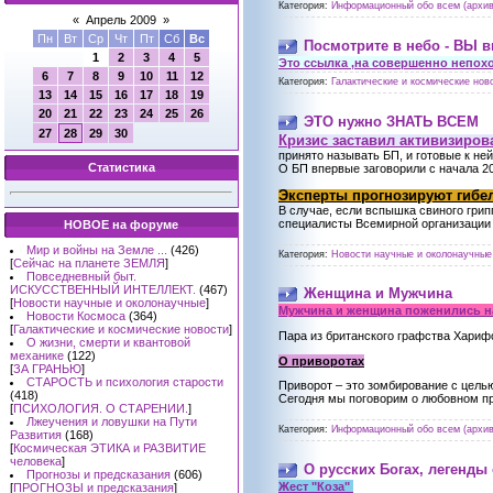
Категория:
Информационный обо всем (архив
«
Апрель 2009
»
Пн
Вт
Ср
Чт
Пт
Сб
Вс
Посмотрите в небо - ВЫ в
1
2
3
4
5
Это ссылка ,на совершенно непох
6
7
8
9
10
11
12
Категория:
Галактические и космические ново
13
14
15
16
17
18
19
20
21
22
23
24
25
26
ЭТО нужно ЗНАТЬ ВСЕМ
27
28
29
30
Кризис заставил активизиров
принято называть БП, и готовые к ней
Статистика
О БП впервые заговорили с начала 20
Эксперты прогнозируют гибел
В случае, если вспышка свиного грип
специалисты Всемирной организации
НОВОЕ на форуме
Мир и войны на Земле ...
(426)
Категория:
Новости научные и околонаучные 
[
Сейчас на планете ЗЕМЛЯ
]
Повседневный быт.
ИСКУССТВЕННЫЙ ИНТЕЛЛЕКТ.
(467)
Женщина и Мужчина
[
Новости научные и околонаучные
]
Мужчина и женщина поженились н
Новости Космоса
(364)
[
Галактические и космические новости
]
Пара из британского графства Хариф
О жизни, смерти и квантовой
механике
(122)
О приворотах
[
ЗА ГРАНЬЮ
]
СТАРОСТЬ и психология старости
Приворот – это зомбирование с целью
(418)
Сегодня мы поговорим о любовном пр
[
ПСИХОЛОГИЯ. О СТАРЕНИИ.
]
Лжеучения и ловушки на Пути
Категория:
Информационный обо всем (архив
Развития
(168)
[
Космическая ЭТИКА и РАЗВИТИЕ
человека
]
О русских Богах, легенды 
Прогнозы и предсказания
(606)
Жест "Коза"
[
ПРОГНОЗЫ и предсказания
]