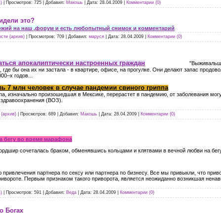
)
|
Просмотров:
725
|
Добавил:
Макошь
|
Дата:
28.04.2009
|
Комментарии (0)
идели это?
ожий на наш ,форум и есть любопытный снимок и комментарий
сти (архив)
|
Просмотров:
709
|
Добавил:
маруся
|
Дата:
28.04.2009
|
Комментарии (0)
аться апокалиптически настроенных граждан
"Выживальщики" - люди, 
, где бы она их ни застала - в квартире, офисе, на прогулке. Они делают запас продов
00–х годов...
ь 7 млн человек в случае пандемии свиного гриппа
па, изначально произошедшая в Мексике, перерастет в пандемию, от заболевания мог
 здравоохранения (ВОЗ).
(архив)
|
Просмотров:
689
|
Добавил:
Макошь
|
Дата:
28.04.2009
|
Комментарии (0)
а бегу во время марафона
ордшир сочеталась браком, обменявшись кольцами и клятвами в вечной любви на бегу.
 привлечения партнера по сексу или партнера по бизнесу. Все мы привыкли, что привор
ивороте. Первым признаком такого приворота, является неожиданно возникшая ненавис
)
|
Просмотров:
591
|
Добавил:
Веда
|
Дата:
28.04.2009
|
Комментарии (0)
о Богах