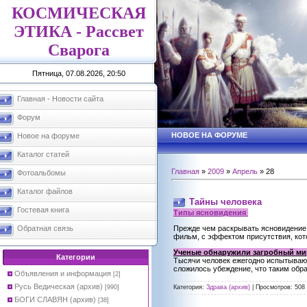
КОСМИЧЕСКАЯ
ЭТИКА - Рассвет
Сварога
Пятница, 07.08.2026, 20:50
Главная - Новости сайта
Форум
НОВОЕ НА ФОРУМЕ
Новое на форуме
Каталог статей
Главная
»
2009
»
Апрель
»
28
Фотоальбомы
Каталог файлов
Тайны человека
Гостевая книга
Типы ясновидения
Прежде чем раскрывать ясновидение,
Обратная связь
фильм, с эффектом присутствия, кото
Ученые обнаружили загробный ми
Категории
Тысячи человек ежегодно испытывают
сложилось убеждение, что таким обр
Объявления и информация
[2]
Русь Ведическая (архив)
[990]
Категория:
Здрава (архив)
|
Просмотров:
508
БОГИ СЛАВЯН (архив)
[38]