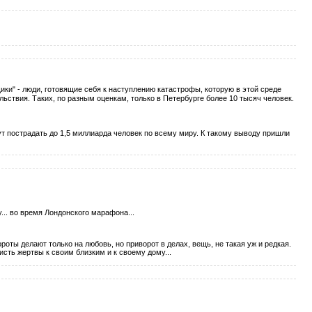
готовящие себя к наступлению катастрофы, которую в этой среде
ольствия. Таких, по разным оценкам, только в Петербурге более 10 тысяч человек.
ут пострадать до 1,5 миллиарда человек по всему миру. К такому выводу пришли
.. во время Лондонского марафона...
оты делают только на любовь, но приворот в делах, вещь, не такая уж и редкая.
ть жертвы к своим близким и к своему дому...