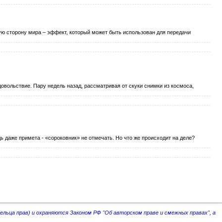
угую сторону мира – эффект, который может быть использован для передачи
довольствие. Пару недель назад, рассматривая от скуки снимки из космоса,
дь даже примета - «сороковник» не отмечать. Но что же происходит на деле?
ельца прав)
и охраняются Законом РФ "Об авторском праве и смежных правах", а