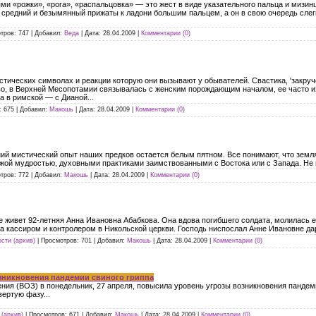
ями «рожки», «рога», «распальцовка» — это жест в виде указательного пальца и мизин
к средний и безымянный прижаты к ладони большим пальцем, а он в свою очередь слег
тров:
747
|
Добавил:
Веда
|
Дата:
28.04.2009
|
Комментарии (0)
тических символах и реакции которую они вызывают у обывателей. Свастика, 'закруч
во, в Верхней Месопотамии связывалась с женским порождающим началом, ее часто из
а в римской — с Дианой...
:
675
|
Добавил:
Макошь
|
Дата:
28.04.2009
|
Комментарии (0)
ий мистический опыт наших предков остается белым пятном. Все понимают, что земля
ой мудростью, духовными практиками заимствованными с Востока или с Запада. Не мож
тров:
772
|
Добавил:
Макошь
|
Дата:
28.04.2009
|
Комментарии (0)
 живет 92-летняя Анна Ивановна Абабкова. Она вдова погибшего солдата, молилась е
а кассиром и контролером в Никольской церкви. Господь ниспослал Анне Ивановне дар
сти (архив)
|
Просмотров:
701
|
Добавил:
Макошь
|
Дата:
28.04.2009
|
Комментарии (0)
зникновения пандемии свиного гриппа
ния (ВОЗ) в понедельник, 27 апреля, повысила уровень угрозы возникновения пандеми
вертую фазу...
(архив)
|
Просмотров:
671
|
Добавил:
Макошь
|
Дата:
28.04.2009
|
Комментарии (0)