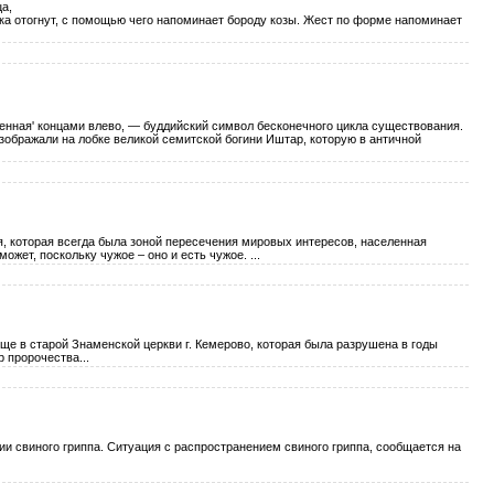
ца,
ка отогнут, с помощью чего напоминает бороду козы. Жест по форме напоминает
енная' концами влево, — буддийский символ бесконечного цикла существования.
ображали на лобке великой семитской богини Иштар, которую в античной
, которая всегда была зоной пересечения мировых интересов, населенная
ет, поскольку чужое – оно и есть чужое. ...
ще в старой Знаменской церкви г. Кемерово, которая была разрушена в годы
 пророчества...
и свиного гриппа. Ситуация с распространением свиного гриппа, сообщается на