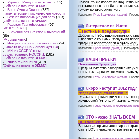
«Коза», также известная под названи
Украина. Майдан и не только
(632)
выставленных вперёд, в то время ка
[
Сейчас на планете ЗЕМЛЯ
]
голову рогатого животного...
Все о Луне и Солнце
(687)
[
Галактические и космические новости
]
Категория:
Русь Ведическая (архив)
|
Просмо
Важная информация для всех
(363)
[
Сейчас на планете ЗЕМЛЯ
]
Родовая Трансформация
(92)
Интересное из Инета
[
РОД СЛАВЯН
]
Свастика и предрассудки
Значения разных слов и выражений
Добромир Небольшой репортаж о свас
(60)
Свастика с концами, загнутыми впра
[
Русский язык.
]
традиции сопоставляли с Артемидой, 
Интересные факты и открытия
(274)
[
Новости научные и околонаучные
]
Категория:
Пресс-центр (архив)
|
Просмотров
МЫ из СССР. Угрозы
существованию РОССИИ.
(161)
[
Сейчас на планете ЗЕМЛЯ
]
НАШИ ПРЕДКИ
ЯВНЫЕ СЕКРЕТЫ
(319)
Понимание Традиций
[
Сейчас на планете ЗЕМЛЯ
]
Среди множества эзотерических учен
огромным народом, не может жить чуж
Категория:
Русь Ведическая (архив)
|
Просмо
Скоро наступит 2012 год?
"Идет двенадцатый грипп..."
"Уважаемая редакция! В нашем городе
хрущевской "оттепели", затем служил
Категория:
Галактические и космические ново
ЭТО нужно ЗНАТЬ ВСЕМ
ВОЗ повысила уровень угрозы во
Всемирная организация здравоохране
сайте ВОЗ, перешла из третьей в чет
Категория:
Новости научные и околонаучные 