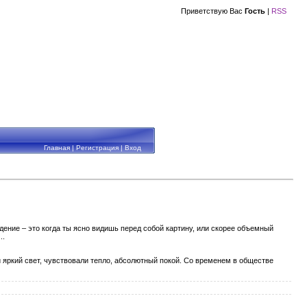
Приветствую Вас
Гость
|
RSS
Главная
|
Регистрация
|
Вход
ение – это когда ты ясно видишь перед собой картину, или скорее объемный
..
 яркий свет, чувствовали тепло, абсолютный покой. Со временем в обществе