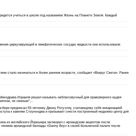
придется учиться в школе под названием Жизнь на Планете Земля. Каждый
жения циркулирующей в лимфатических сосудах жидкости они использовали
ием стало начинаться в более раннем возрасте, сообщает «Вокруг Света». Ранее
вать неблагозвучный для правоверного иудея
иппом, не свиным",...
у Ротуэллу, считающему себя инкарнацией
оступа к камням Стоунхеджа и призывает снести построенный недалеко центр для
шира заговорил с ирландским акцентом после
 ее пением ирландской баллады «Danny Boy» в своей больничной палате после