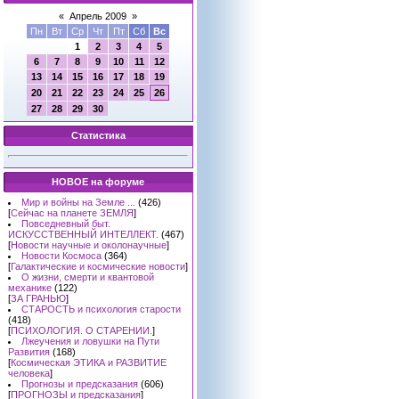
«
Апрель 2009
»
Пн
Вт
Ср
Чт
Пт
Сб
Вс
1
2
3
4
5
6
7
8
9
10
11
12
13
14
15
16
17
18
19
20
21
22
23
24
25
26
27
28
29
30
Статистика
НОВОЕ на форуме
Мир и войны на Земле ...
(426)
[
Сейчас на планете ЗЕМЛЯ
]
Повседневный быт.
ИСКУССТВЕННЫЙ ИНТЕЛЛЕКТ.
(467)
[
Новости научные и околонаучные
]
Новости Космоса
(364)
[
Галактические и космические новости
]
О жизни, смерти и квантовой
механике
(122)
[
ЗА ГРАНЬЮ
]
СТАРОСТЬ и психология старости
(418)
[
ПСИХОЛОГИЯ. О СТАРЕНИИ.
]
Лжеучения и ловушки на Пути
Развития
(168)
[
Космическая ЭТИКА и РАЗВИТИЕ
человека
]
Прогнозы и предсказания
(606)
[
ПРОГНОЗЫ и предсказания
]