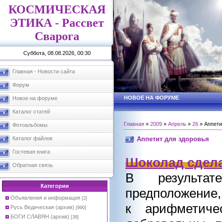
КОСМИЧЕСКАЯ
ЭТИКА - Рассвет
Сварога
Суббота, 08.08.2026, 00:30
Главная - Новости сайта
Форум
НОВОЕ НА ФОРУМЕ
Новое на форуме
Каталог статей
Главная
»
2009
»
Апрель
»
26
» Аппети
Фотоальбомы
Аппетит для здоровья
Каталог файлов
Гостевая книга
Шоколад сдела
Обратная связь
В результат
Категории
предположение,
Объявления и информация
[2]
к арифметиче
Русь Ведическая (архив)
[990]
БОГИ СЛАВЯН (архив)
[38]