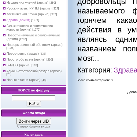
добровольцы п
Из древних учений (архив)
[280]
называемого ф
Русский язык. РУНЫ (архив)
[227]
Космическая Этика (архив)
[342]
горячем какао
Здрава (архив)
[1274]
Галактические и космические
действия в ум
новости (архив)
[1272]
Новости научные и околонаучные
являясь одни
(архив)
[1287]
Информационный обо всем (архив)
названием пол
[1336]
Пресс-центр (архив)
[333]
мозг...
Просто обо всем (архив)
[210]
ВИДЕО (архив)
[165]
Категория
:
Здрава
Администраторский раздел (архив)
[25]
Новые статьи (архив)
Всего комментариев
:
0
[48]
ПОИСК по форуму
Добав
Форма входа
Войти через uID
Старая форма входа
Календарь