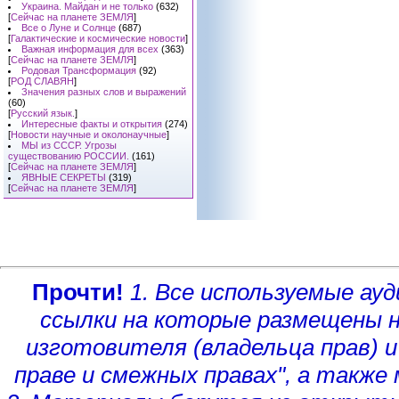
Украина. Майдан и не только
(632)
[
Сейчас на планете ЗЕМЛЯ
]
Все о Луне и Солнце
(687)
[
Галактические и космические новости
]
Важная информация для всех
(363)
[
Сейчас на планете ЗЕМЛЯ
]
Родовая Трансформация
(92)
[
РОД СЛАВЯН
]
Значения разных слов и выражений
(60)
[
Русский язык.
]
Интересные факты и открытия
(274)
[
Новости научные и околонаучные
]
МЫ из СССР. Угрозы
существованию РОССИИ.
(161)
[
Сейчас на планете ЗЕМЛЯ
]
ЯВНЫЕ СЕКРЕТЫ
(319)
[
Сейчас на планете ЗЕМЛЯ
]
Прочти!
1. Все используемые а
ссылки на которые размещены 
изготовителя (владельца прав)
и
праве и смежных правах", а такж