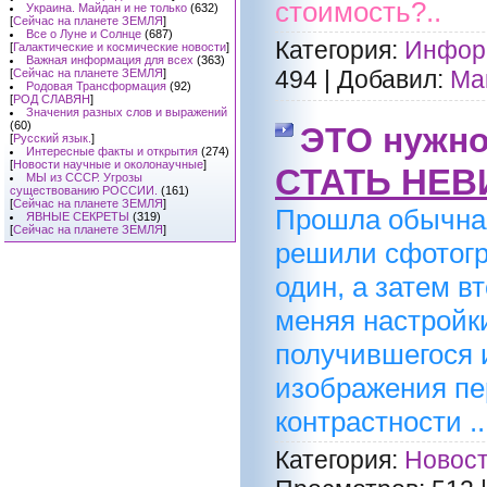
стоимость?..
Украина. Майдан и не только
(632)
[
Сейчас на планете ЗЕМЛЯ
]
Все о Луне и Солнце
(687)
Категория:
Информ
[
Галактические и космические новости
]
Важная информация для всех
(363)
494
|
Добавил:
Ма
[
Сейчас на планете ЗЕМЛЯ
]
Родовая Трансформация
(92)
[
РОД СЛАВЯН
]
Значения разных слов и выражений
(60)
ЭТО нужн
[
Русский язык.
]
Интересные факты и открытия
(274)
[
Новости научные и околонаучные
]
СТАТЬ НЕВ
МЫ из СССР. Угрозы
существованию РОССИИ.
(161)
[
Сейчас на планете ЗЕМЛЯ
]
Прошла обычная
ЯВНЫЕ СЕКРЕТЫ
(319)
[
Сейчас на планете ЗЕМЛЯ
]
решили сфотогр
один, а затем в
меняя настройк
получившегося 
изображения пе
контрастности ..
Категория:
Новост