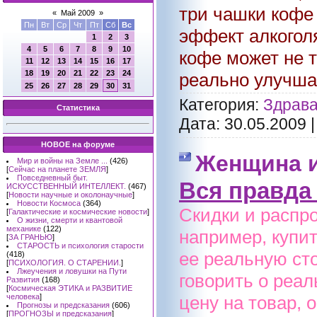
три чашки кофе
«
Май 2009
»
Пн
Вт
Ср
Чт
Пт
Сб
Вс
эффект алкогол
1
2
3
4
5
6
7
8
9
10
кофе может не т
11
12
13
14
15
16
17
18
19
20
21
22
23
24
реально улучшае
25
26
27
28
29
30
31
Категория:
Здрава
Статистика
Дата:
30.05.2009
НОВОЕ на форуме
Женщина 
Мир и войны на Земле ...
(426)
[
Сейчас на планете ЗЕМЛЯ
]
Повседневный быт.
Вся правда
ИСКУССТВЕННЫЙ ИНТЕЛЛЕКТ.
(467)
[
Новости научные и околонаучные
]
Новости Космоса
(364)
Скидки и распр
[
Галактические и космические новости
]
О жизни, смерти и квантовой
механике
(122)
например, купи
[
ЗА ГРАНЬЮ
]
СТАРОСТЬ и психология старости
ее реальную ст
(418)
[
ПСИХОЛОГИЯ. О СТАРЕНИИ.
]
Лжеучения и ловушки на Пути
говорить о реал
Развития
(168)
[
Космическая ЭТИКА и РАЗВИТИЕ
человека
]
цену на товар, 
Прогнозы и предсказания
(606)
[
ПРОГНОЗЫ и предсказания
]