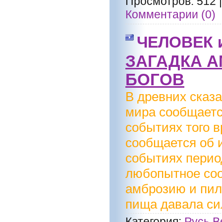
Просмотров:
512
Комментарии (0)
ЧЕЛОВЕК 
ЗАГАДКА А
БОГОВ
В древних сказа
мира сообщаетс
событиях того в
сообщается об 
событиях период
любопытное соо
амброзию и пил
пища давала сил
Категория:
Русь В