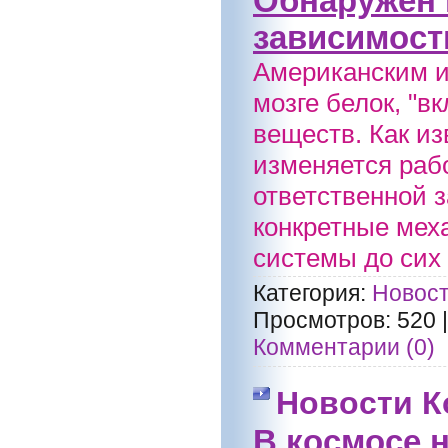
Обнаружен
зависимост
Американским и
мозге белок, "
веществ. Как и
изменяется раб
ответственной з
конкретные мех
системы до сих 
Категория:
Новост
Просмотров:
520
Комментарии (0)
Новости К
В космосе 