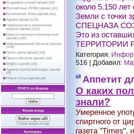
Из древних учений (архив)
[280]
около 5.150 ле
Русский язык. РУНЫ (архив)
[227]
Земли с точк
Космическая Этика (архив)
[342]
Здрава (архив)
[1274]
СПЕЦНАЗА СОЗ
Галактические и космические
новости (архив)
[1272]
Это из оставши
Новости научные и околонаучные
(архив)
[1287]
ТЕРРИТОРИИ Р
Информационный обо всем (архив)
[1336]
Пресс-центр (архив)
Категория:
Информ
[333]
Просто обо всем (архив)
[210]
516
|
Добавил:
Ма
ВИДЕО (архив)
[165]
Администраторский раздел (архив)
[25]
Аппетит д
Новые статьи (архив)
[48]
О каких по
ПОИСК по форуму
знали?
Умеренное упот
Форма входа
Войти через uID
спиртного от ци
Старая форма входа
газета "Times",
Календарь