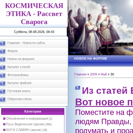
КОСМИЧЕСКАЯ
ЭТИКА - Рассвет
Сварога
Суббота, 08.08.2026, 06:43
Главная - Новости сайта
Форум
НОВОЕ НА ФОРУМЕ
Новое на форуме
Каталог статей
Главная
»
2009
»
Май
»
30
Фотоальбомы
Каталог файлов
Из статей
Гостевая книга
Вот новое 
Обратная связь
Поместите на ф
Категории
Объявления и информация
людям Правды, 
[2]
Русь Ведическая (архив)
[990]
подумать и про
БОГИ СЛАВЯН (архив)
[38]