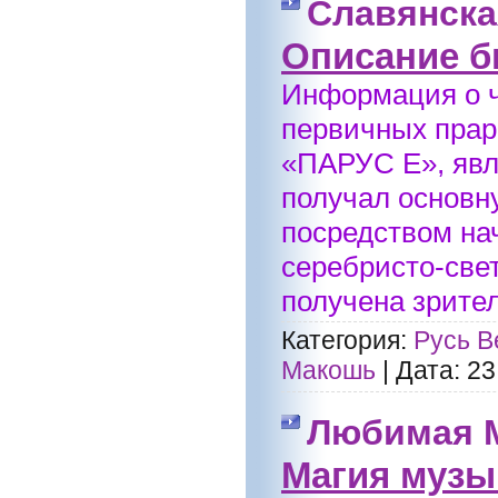
Славянска
Описание б
Информация о ч
первичных прар
«ПАРУС Е», яв
получал основн
посредством на
серебристо-св
получена зрител
Категория:
Русь В
Макошь
|
Дата:
23
Любимая 
Магия музы