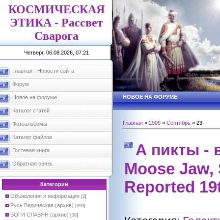
КОСМИЧЕСКАЯ
ЭТИКА - Рассвет
Сварога
Четверг, 06.08.2026, 07:21
Главная - Новости сайта
Форум
НОВОЕ НА ФОРУМЕ
Новое на форуме
Каталог статей
Главная
»
2009
»
Сентябрь
»
23
Фотоальбомы
Каталог файлов
А пикты - 
Гостевая книга
Moose Jaw,
Обратная связь
Reported 19
Категории
Объявления и информация
[2]
Русь Ведическая (архив)
[990]
БОГИ СЛАВЯН (архив)
[38]