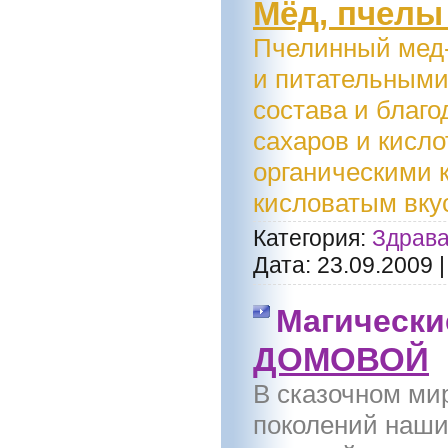
Мёд, пчелы
Пчелинный мед-
и питательными
состава и благ
сахаров и кисло
органическими к
кисловатым вкус
Категория:
Здрава
Дата:
23.09.2009
Магически
ДОМОВОЙ
В сказочном ми
поколений наши