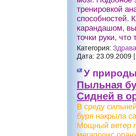
тренировкой ан
способностей. К
карандашом, вы
точки руки, что
Категория:
Здрава
Дата:
23.09.2009
У природы
Пыльная бу
Сидней в о
В среду сильне
буря накрыла с
Мощный ветер п
мегаполис оран