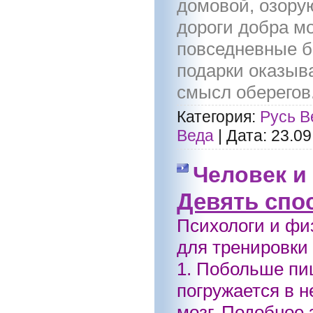
домовой, озорую
дороги добра м
повседневные 
подарки оказыв
смысл оберегов
Категория:
Русь В
Веда
|
Дата:
23.09
Человек и
Девять спо
Психологи и фи
для тренировки
1. Побольше пи
погружается в 
мозг. Подобное