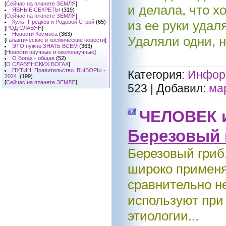
[
Сейчас на планете ЗЕМЛЯ
]
и делала, что 
ЯВНЫЕ СЕКРЕТЫ
(319)
[
Сейчас на планете ЗЕМЛЯ
]
из ее руки уда
Культ Предков и Родовой Строй
(65)
[
РОД СЛАВЯН
]
Новости Космоса
(363)
Удаляли одни, н
[
Галактические и космические новости
]
ЭТО нужно ЗНАТЬ ВСЕМ
(363)
[
Новости научные и околонаучные
]
О Богах - общая
(52)
[
О СЛАВЯНСКИХ БОГАХ
]
ПУТИН. Правительство. ВЫБОРЫ -
Категория:
Информ
2024.
(199)
[
Сейчас на планете ЗЕМЛЯ
]
523
|
Добавил:
ма
ЧЕЛОВЕК 
Березовый 
Березовый гриб,
широко применя
сравнительно н
используют при
этиологии...