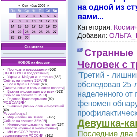
на одной из с
«
Сентябрь 2009
»
Пн
Вт
Ср
Чт
Пт
Сб
Вс
вами...
1
2
3
4
5
6
7
8
9
10
11
12
13
Категория:
Космич
14
15
16
17
18
19
20
21
22
23
24
25
26
27
Добавил:
ОЛЬГА_
28
29
30
Статистика
Странные 
Человек с 
НОВОЕ на форуме
Прогнозы и предсказания
(606)
'Третий - лишни
[
ПРОГНОЗЫ и предсказания
]
Украина. Майдан и не только
(632)
[
Сейчас на планете ЗЕМЛЯ
]
обследовав 25-
Все о Луне и Солнце
(687)
[
Галактические и космические новости
]
наделенного от
Важная информация для всех
(363)
[
Сейчас на планете ЗЕМЛЯ
]
Родовая Трансформация
(92)
феномен обнару
[
РОД СЛАВЯН
]
Значения разных слов и выражений
(60)
профилактическ
[
Русский язык.
]
Мир и войны на Земле ...
(425)
Девушка-ка
[
Сейчас на планете ЗЕМЛЯ
]
Интересные факты и открытия
(274)
[
Новости научные и околонаучные
]
Последние два г
МЫ из СССР. Угрозы
существованию РОССИИ.
(161)