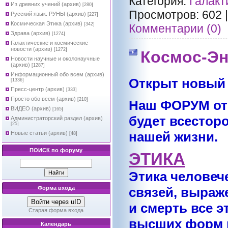
Категория:
Галакт
Из древних учений (архив)
[280]
Просмотров:
602
Русский язык. РУНЫ (архив)
[227]
Космическая Этика (архив)
[342]
Комментарии (0)
Здрава (архив)
[1274]
Галактические и космические
новости (архив)
[1272]
Космос-Эн
Новости научные и околонаучные
(архив)
[1287]
Информационный обо всем (архив)
Открыт новый
[1336]
Пресс-центр (архив)
[333]
Просто обо всем (архив)
[210]
Наш ФОРУМ отк
ВИДЕО (архив)
[165]
будет всестор
Администраторский раздел (архив)
[25]
нашей жизни.
Новые статьи (архив)
[48]
ПОИСК по форуму
ЭТИКА
Этика человеч
Форма входа
связей, выраж
Войти через uID
и смерть все 
Старая форма входа
высших форм п
Календарь