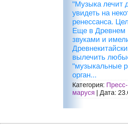
"Музыка лечит д
увидеть на нек
ренессанса. Це
Еще в Древнем 
звуками и имел
Древнекитайски
вылечить любые
"музыкальные р
орган...
Категория:
Пресс-
маруся
|
Дата:
23.