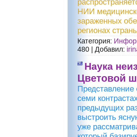
распространяет
НИИ медицинско
зараженных обе
регионах страны
Категория:
Информ
480
|
Добавил:
iri
Наука неи
Цветовой ш
Представление 
семи контрастах
предыдущих раз
выстроить ясну
уже рассматрив
который базируе