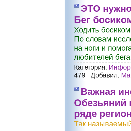
ЭТО нужн
Бег босико
Ходить босиком 
По словам иссле
на ноги и помог
любителей бега 
Категория:
Информ
479
|
Добавил:
Ма
Важная ин
Обезьяний 
ряде регио
Так называемый