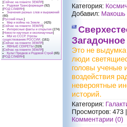
[
Сейчас на планете ЗЕМЛЯ
]
Категория:
Космич
Родовая Трансформация
(92)
[
РОД СЛАВЯН
]
Добавил:
Макошь
Значения разных слов и выражений
(60)
[
Русский язык.
]
Мир и войны на Земле ...
(425)
[
Сейчас на планете ЗЕМЛЯ
]
Сверхесте
Интересные факты и открытия
(274)
[
Новости научные и околонаучные
]
МЫ из СССР. Угрозы
Загадочное
существованию РОССИИ.
(161)
[
Сейчас на планете ЗЕМЛЯ
]
ЯВНЫЕ СЕКРЕТЫ
(319)
Это не выдумка
[
Сейчас на планете ЗЕМЛЯ
]
Культ Предков и Родовой Строй
(65)
[
РОД СЛАВЯН
]
люди светящиеся
головы ученые 
воздействия ра
невероятные ин
историй.
Категория:
Галакт
Просмотров:
473
Комментарии (0)