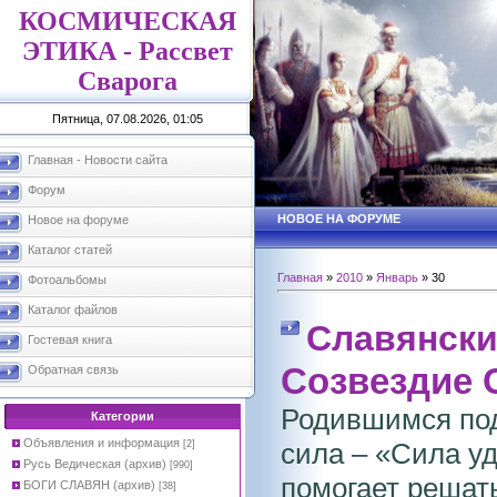
КОСМИЧЕСКАЯ
ЭТИКА - Рассвет
Сварога
Пятница, 07.08.2026, 01:05
Главная - Новости сайта
Форум
НОВОЕ НА ФОРУМЕ
Новое на форуме
Каталог статей
Главная
»
2010
»
Январь
»
30
Фотоальбомы
Каталог файлов
Славянски
Гостевая книга
Созвездие С
Обратная связь
Родившимся под
Категории
Объявления и информация
сила – «Сила уд
[2]
Русь Ведическая (архив)
[990]
помогает решать
БОГИ СЛАВЯН (архив)
[38]