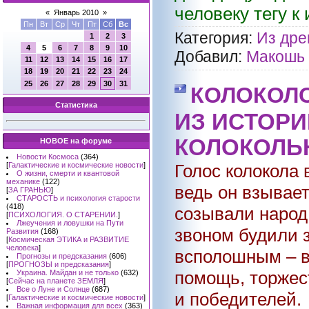
человеку тегу к
«
Январь 2010
»
Пн
Вт
Ср
Чт
Пт
Сб
Вс
Категория:
Из дре
1
2
3
4
5
6
7
8
9
10
Добавил:
Макошь
11
12
13
14
15
16
17
18
19
20
21
22
23
24
25
26
27
28
29
30
31
КОЛОКОЛ
Статистика
ИЗ ИСТОРИ
КОЛОКОЛЬ
НОВОЕ на форуме
Новости Космоса
(364)
[
Галактические и космические новости
]
Голос колокола 
О жизни, смерти и квантовой
механике
(122)
ведь он взывае
[
ЗА ГРАНЬЮ
]
СТАРОСТЬ и психология старости
(418)
созывали народ
[
ПСИХОЛОГИЯ. О СТАРЕНИИ.
]
Лжеучения и ловушки на Пути
звоном будили 
Развития
(168)
[
Космическая ЭТИКА и РАЗВИТИЕ
человека
]
всполошным – в
Прогнозы и предсказания
(606)
[
ПРОГНОЗЫ и предсказания
]
помощь, торжес
Украина. Майдан и не только
(632)
[
Сейчас на планете ЗЕМЛЯ
]
Все о Луне и Солнце
(687)
и победителей.
[
Галактические и космические новости
]
Важная информация для всех
(363)