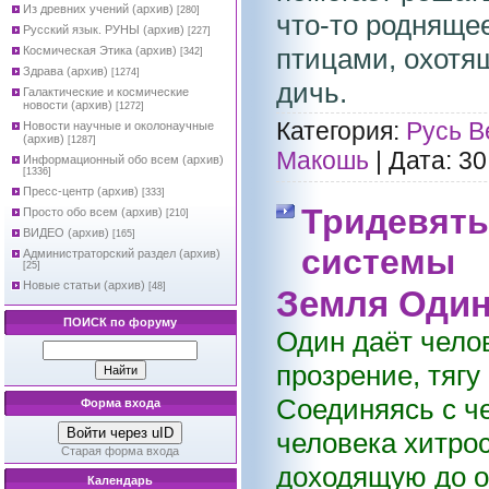
Из древних учений (архив)
[280]
что-то родняще
Русский язык. РУНЫ (архив)
[227]
птицами, охотя
Космическая Этика (архив)
[342]
Здрава (архив)
[1274]
дичь.
Галактические и космические
новости (архив)
[1272]
Категория:
Русь В
Новости научные и околонаучные
(архив)
[1287]
Макошь
|
Дата:
30
Информационный обо всем (архив)
[1336]
Пресс-центр (архив)
[333]
Тридевять
Просто обо всем (архив)
[210]
ВИДЕО (архив)
[165]
системы
Администраторский раздел (архив)
[25]
Новые статьи (архив)
[48]
Земля Один
ПОИСК по форуму
Один даёт чело
прозрение, тягу
Соединяясь с ч
Форма входа
Войти через uID
человека хитрос
Старая форма входа
доходящую до о
Календарь