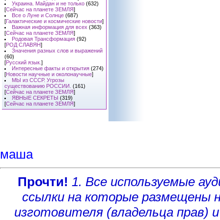
Украина. Майдан и не только
(632)
[
Сейчас на планете ЗЕМЛЯ
]
Все о Луне и Солнце
(687)
[
Галактические и космические новости
]
Важная информация для всех
(363)
[
Сейчас на планете ЗЕМЛЯ
]
Родовая Трансформация
(92)
[
РОД СЛАВЯН
]
Значения разных слов и выражений
(60)
[
Русский язык.
]
Интересные факты и открытия
(274)
[
Новости научные и околонаучные
]
МЫ из СССР. Угрозы
существованию РОССИИ.
(161)
[
Сейчас на планете ЗЕМЛЯ
]
ЯВНЫЕ СЕКРЕТЫ
(319)
[
Сейчас на планете ЗЕМЛЯ
]
маша
Прочти!
1. Все используемые а
ссылки на которые размещены 
изготовителя (владельца прав)
и