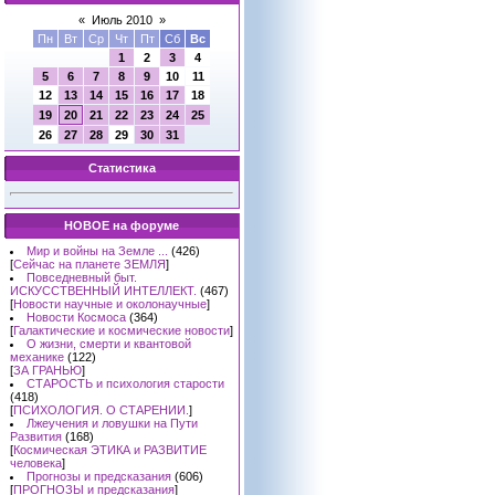
«
Июль 2010
»
Пн
Вт
Ср
Чт
Пт
Сб
Вс
1
2
3
4
5
6
7
8
9
10
11
12
13
14
15
16
17
18
19
20
21
22
23
24
25
26
27
28
29
30
31
Статистика
НОВОЕ на форуме
Мир и войны на Земле ...
(426)
[
Сейчас на планете ЗЕМЛЯ
]
Повседневный быт.
ИСКУССТВЕННЫЙ ИНТЕЛЛЕКТ.
(467)
[
Новости научные и околонаучные
]
Новости Космоса
(364)
[
Галактические и космические новости
]
О жизни, смерти и квантовой
механике
(122)
[
ЗА ГРАНЬЮ
]
СТАРОСТЬ и психология старости
(418)
[
ПСИХОЛОГИЯ. О СТАРЕНИИ.
]
Лжеучения и ловушки на Пути
Развития
(168)
[
Космическая ЭТИКА и РАЗВИТИЕ
человека
]
Прогнозы и предсказания
(606)
[
ПРОГНОЗЫ и предсказания
]