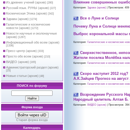
Влияние совершенных ошибок
Из древних учений (архив)
[280]
Русский язык. РУНЫ (архив)
Категория:
Здрава (архив)
|
Просмотров:
409
[227]
Космическая Этика (архив)
[342]
Все о Луне и Солнце
Здрава (архив)
[1274]
Галактические и космические
Почему Луна и Солнце меняю
новости (архив)
[1272]
Выброс корональной массы п
Новости научные и околонаучные
(архив)
[1287]
Информационный обо всем (архив)
Категория:
Галактические и космические ново
[1336]
Пресс-центр (архив)
[333]
Сверхестественное, непо
Просто обо всем (архив)
[210]
Жители поселка Молёбка нал
ВИДЕО (архив)
[165]
Категория:
Галактические и космические ново
Администраторский раздел (архив)
[25]
Скоро наступит 2012 год?
Новые статьи (архив)
[48]
А.К.Зайцев Прогноз на авгус
Категория:
Галактические и космические ново
ПОИСК по форуму
Возрождение Русского На
Народный целитель Алтая Б.
Категория:
ВИДЕО (архив)
|
Просмотров:
394
Форма входа
Войти через uID
Старая форма входа
Календарь