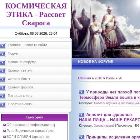
КОСМИЧЕСКАЯ
ЭТИКА - Рассвет
Сварога
Суббота, 08.08.2026, 23:04
Главная - Новости сайта
Форум
НОВОЕ НА ФОРУМЕ
Новое на форуме
Каталог статей
Главная
»
2010
»
Июль
»
20
Фотоальбомы
Каталог файлов
У природы нет плохой по
Гостевая книга
Термосфера Земли вошла в к
Категория:
Новости научные и околонаучные 
Обратная связь
Аппетит для здоровья
Категории
НАША ПИЩА – НАШЕ ЛЕКАРС
Объявления и информация
[2]
Категория:
Здрава (архив)
|
Просмотров:
466
Русь Ведическая (архив)
[990]
БОГИ СЛАВЯН (архив)
Принципы исцеления орг
[38]