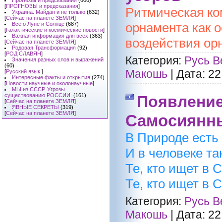
Прогнозы и предсказания
(606)
[
ПРОГНОЗЫ и предсказания
]
Ритмическая ко
Украина. Майдан и не только
(632)
[
Сейчас на планете ЗЕМЛЯ
]
орнамента как 
Все о Луне и Солнце
(687)
[
Галактические и космические новости
]
Важная информация для всех
(363)
воздействия ор
[
Сейчас на планете ЗЕМЛЯ
]
Родовая Трансформация
(92)
[
РОД СЛАВЯН
]
Категория:
Русь В
Значения разных слов и выражений
(60)
Макошь
|
Дата:
22
[
Русский язык.
]
Интересные факты и открытия
(274)
[
Новости научные и околонаучные
]
МЫ из СССР. Угрозы
существованию РОССИИ.
(161)
Появление
[
Сейчас на планете ЗЕМЛЯ
]
ЯВНЫЕ СЕКРЕТЫ
(319)
[
Сейчас на планете ЗЕМЛЯ
]
Самосиянны
В Природе есть 
И в человеке та
Те, кто ищет в 
Те, кто ищет в 
Категория:
Русь В
Макошь
|
Дата:
22