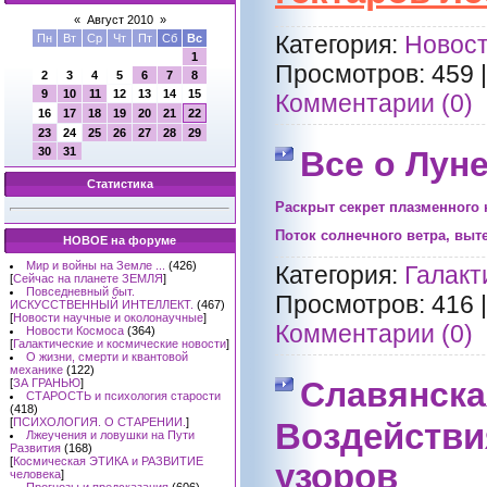
«
Август 2010
»
Категория:
Новост
Пн
Вт
Ср
Чт
Пт
Сб
Вс
1
Просмотров:
459
2
3
4
5
6
7
8
9
10
11
12
13
14
15
Комментарии (0)
16
17
18
19
20
21
22
23
24
25
26
27
28
29
30
31
Все о Лун
Статистика
Раскрыт секрет плазменного
Поток солнечного ветра, выте
НОВОЕ на форуме
Мир и войны на Земле ...
(426)
Категория:
Галакт
[
Сейчас на планете ЗЕМЛЯ
]
Повседневный быт.
Просмотров:
416
ИСКУССТВЕННЫЙ ИНТЕЛЛЕКТ.
(467)
[
Новости научные и околонаучные
]
Комментарии (0)
Новости Космоса
(364)
[
Галактические и космические новости
]
О жизни, смерти и квантовой
механике
(122)
Славянска
[
ЗА ГРАНЬЮ
]
СТАРОСТЬ и психология старости
(418)
[
ПСИХОЛОГИЯ. О СТАРЕНИИ.
]
Воздействи
Лжеучения и ловушки на Пути
Развития
(168)
[
Космическая ЭТИКА и РАЗВИТИЕ
узоров
человека
]