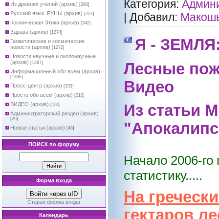
Категория:
Админи
Из древних учений (архив)
[280]
Русский язык. РУНЫ (архив)
|
Добавил:
Макош
[227]
Космическая Этика (архив)
[342]
Здрава (архив)
[1274]
Я - ЗЕМЛЯ
Галактические и космические
новости (архив)
[1272]
Новости научные и околонаучные
(архив)
Лесные пож
[1287]
Информационный обо всем (архив)
[1336]
Видео
Пресс-центр (архив)
[333]
Просто обо всем (архив)
[210]
ВИДЕО (архив)
Из статьи 
[165]
Администраторский раздел (архив)
[25]
"Апокалипс
Новые статьи (архив)
[48]
ПОИСК по форуму
Начало 2006-го
статистику.....
Форма входа
На греческ
Войти через uID
Старая форма входа
гектаров ле
Календарь