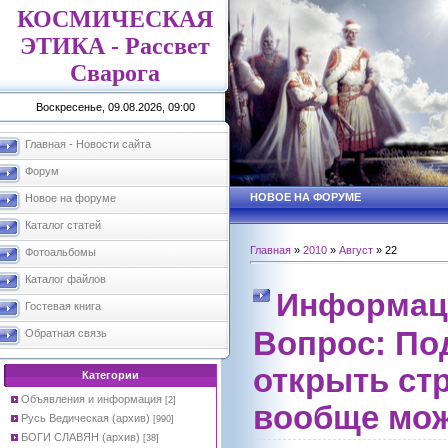
КОСМИЧЕСКАЯ
ЭТИКА - Рассвет
Сварога
Воскресенье, 09.08.2026, 09:00
Главная - Новости сайта
Форум
НОВОЕ НА ФОРУМЕ
Новое на форуме
Каталог статей
Главная
»
2010
»
Август
»
22
Фотоальбомы
Каталог файлов
Информац
Гостевая книга
Вопрос: По
Обратная связь
открыть ст
Категории
Объявления и информация
[2]
вообще мож
Русь Ведическая (архив)
[990]
БОГИ СЛАВЯН (архив)
[38]