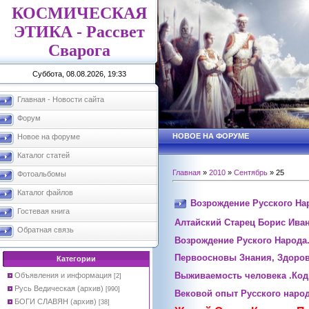
КОСМИЧЕСКАЯ
ЭТИКА - Рассвет
Сварога
Суббота, 08.08.2026, 19:33
Главная - Новости сайта
Форум
НОВОЕ НА ФОРУМЕ
Новое на форуме
Каталог статей
Главная
»
2010
»
Сентябрь
»
25
Фотоальбомы
Каталог файлов
Возрождение Русского На
Гостевая книга
Алтайский Старец Борис Ива
Обратная связь
Возрождение Руского Народа. 
Первоосновы Знания, Здоров
Категории
Выживаемость человека .Ко
Объявления и информация
[2]
Русь Ведическая (архив)
[990]
Вековой опыт Русского народ
БОГИ СЛАВЯН (архив)
[38]