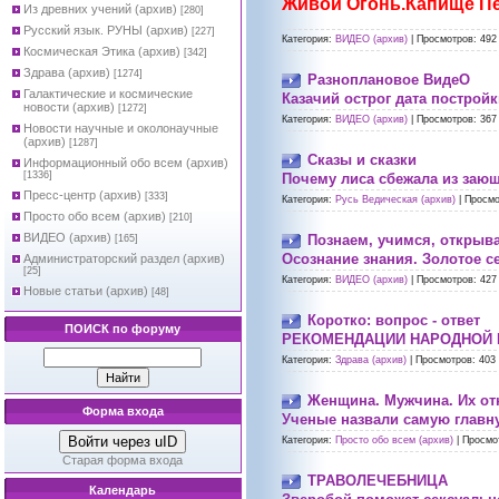
Живой Огонь.Капище Пе
Из древних учений (архив)
[280]
Русский язык. РУНЫ (архив)
[227]
Категория:
ВИДЕО (архив)
|
Просмотров:
492
Космическая Этика (архив)
[342]
Здрава (архив)
[1274]
Разноплановое ВидеО
Галактические и космические
Казачий острог дата постройк
новости (архив)
[1272]
Категория:
ВИДЕО (архив)
|
Просмотров:
367
Новости научные и околонаучные
(архив)
[1287]
Сказы и сказки
Информационный обо всем (архив)
[1336]
Почему лиса сбежала из заю
Пресс-центр (архив)
[333]
Категория:
Русь Ведическая (архив)
|
Просмо
Просто обо всем (архив)
[210]
ВИДЕО (архив)
Познаем, учимся, открыв
[165]
Осознание знания. Золотое с
Администраторский раздел (архив)
[25]
Категория:
ВИДЕО (архив)
|
Просмотров:
427
Новые статьи (архив)
[48]
Коротко: вопрос - ответ
ПОИСК по форуму
РЕКОМЕНДАЦИИ НАРОДНОЙ 
Категория:
Здрава (архив)
|
Просмотров:
403
Женщина. Мужчина. Их о
Форма входа
Ученые назвали самую главн
Войти через uID
Категория:
Просто обо всем (архив)
|
Просмо
Старая форма входа
ТРАВОЛЕЧЕБНИЦА
Календарь