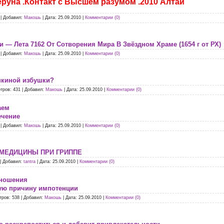
руна .Контакт с Высшем разумом .2010 Алтай
|
Добавил:
Макошь
|
Дата:
25.09.2010
|
Комментарии (0)
и — Лета 7162 От Сотворения Мира В Звёздном Храме (1654 г от РХ)
|
Добавил:
Макошь
|
Дата:
25.09.2010
|
Комментарии (0)
шкиной избушки?
тров:
431
|
Добавил:
Макошь
|
Дата:
25.09.2010
|
Комментарии (0)
аем
ечение
|
Добавил:
Макошь
|
Дата:
25.09.2010
|
Комментарии (0)
МЕДИЦИНЫ ПРИ ГРИППЕ
|
Добавил:
tantra
|
Дата:
25.09.2010
|
Комментарии (0)
тношения
ую причину импотенции
тров:
538
|
Добавил:
Макошь
|
Дата:
25.09.2010
|
Комментарии (0)