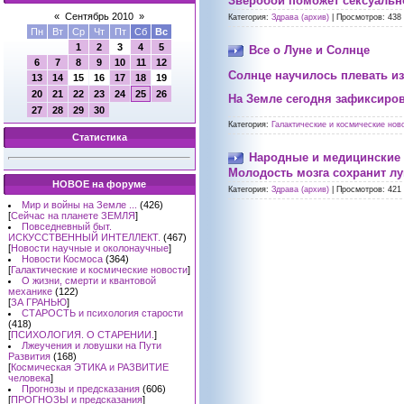
Зверобой поможет сексуальн
«
Сентябрь 2010
»
Категория:
Здрава (архив)
|
Просмотров:
438
Пн
Вт
Ср
Чт
Пт
Сб
Вс
1
2
3
4
5
Все о Луне и Солнце
6
7
8
9
10
11
12
Солнце научилось плевать и
13
14
15
16
17
18
19
20
21
22
23
24
25
26
На Земле сегодня зафиксиро
27
28
29
30
Категория:
Галактические и космические ново
Статистика
Народные и медицинские 
Молодость мозга сохранит лу
НОВОЕ на форуме
Категория:
Здрава (архив)
|
Просмотров:
421
Мир и войны на Земле ...
(426)
[
Сейчас на планете ЗЕМЛЯ
]
Повседневный быт.
ИСКУССТВЕННЫЙ ИНТЕЛЛЕКТ.
(467)
[
Новости научные и околонаучные
]
Новости Космоса
(364)
[
Галактические и космические новости
]
О жизни, смерти и квантовой
механике
(122)
[
ЗА ГРАНЬЮ
]
СТАРОСТЬ и психология старости
(418)
[
ПСИХОЛОГИЯ. О СТАРЕНИИ.
]
Лжеучения и ловушки на Пути
Развития
(168)
[
Космическая ЭТИКА и РАЗВИТИЕ
человека
]
Прогнозы и предсказания
(606)
[
ПРОГНОЗЫ и предсказания
]