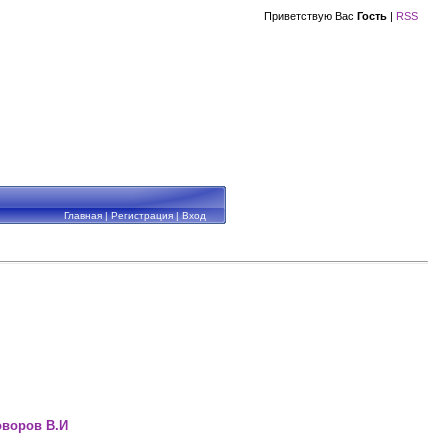
Приветствую Вас
Гость
|
RSS
Главная
|
Регистрация
|
Вход
оворов В.И