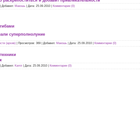
о раскрепоститься и добавит привлекательности
|
Добавил:
Макошь
|
Дата:
25.09.2010
|
Комментарии (0)
згибами
вали суперполнолуние
сти (архив)
|
Просмотров:
369
|
Добавил:
Макошь
|
Дата:
25.09.2010
|
Комментарии (0)
техники
к
|
Добавил:
Kamir
|
Дата:
25.09.2010
|
Комментарии (0)