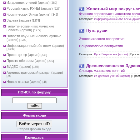
Из древних учений (архив)
[280]
Русский язык. РУНЫ (архив)
Животный мир вокруг нас
[227]
Франция переживает нашествие волк
Космическая Этика (архив)
[342]
Категория:
Информационный обо всем (архив
Здрава (архив)
[1274]
Галактические и космические
новости (архив)
Путь души
[1272]
Новости научные и околонаучные
Этнопсихология восприятия...
(архив)
[1287]
Информационный обо всем (архив)
Нейробиология восприятия
[1336]
Пресс-центр (архив)
Категория:
Русь Ведическая (архив)
|
Просмо
[333]
Просто обо всем (архив)
[210]
Древнеславянская Здрава
ВИДЕО (архив)
[165]
Словарь мазыкских понятий
Администраторский раздел (архив)
[25]
Категория:
Из древних учений (архив)
|
Прос
Новые статьи (архив)
[48]
ПОИСК по форуму
Форма входа
Войти через uID
Старая форма входа
Календарь