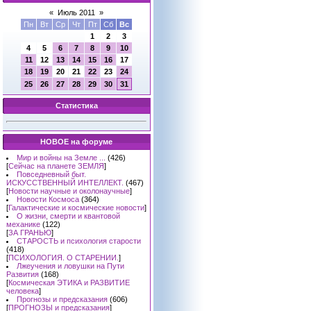
«
Июль 2011
»
Пн
Вт
Ср
Чт
Пт
Сб
Вс
1
2
3
4
5
6
7
8
9
10
11
12
13
14
15
16
17
18
19
20
21
22
23
24
25
26
27
28
29
30
31
Статистика
НОВОЕ на форуме
Мир и войны на Земле ...
(426)
[
Сейчас на планете ЗЕМЛЯ
]
Повседневный быт.
ИСКУССТВЕННЫЙ ИНТЕЛЛЕКТ.
(467)
[
Новости научные и околонаучные
]
Новости Космоса
(364)
[
Галактические и космические новости
]
О жизни, смерти и квантовой
механике
(122)
[
ЗА ГРАНЬЮ
]
СТАРОСТЬ и психология старости
(418)
[
ПСИХОЛОГИЯ. О СТАРЕНИИ.
]
Лжеучения и ловушки на Пути
Развития
(168)
[
Космическая ЭТИКА и РАЗВИТИЕ
человека
]
Прогнозы и предсказания
(606)
[
ПРОГНОЗЫ и предсказания
]