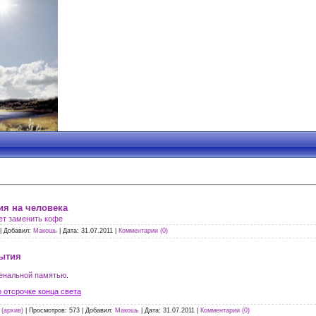
ия на человека
ет заменить кофе
|
Добавил:
Макошь
|
Дата:
31.07.2011
|
Комментарии (0)
рытия
енальной памятью
.
 отсрочке конца света
(архив)
|
Просмотров:
573
|
Добавил:
Макошь
|
Дата:
31.07.2011
|
Комментарии (0)