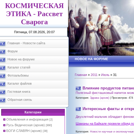
КОСМИЧЕСКАЯ
ЭТИКА - Рассвет
Сварога
Пятница, 07.08.2026, 20:07
Главная - Новости сайта
Форум
НОВОЕ НА ФОРУМЕ
Новое на форуме
Каталог статей
Главная
»
2011
»
Июль
»
31
Фотоальбомы
Каталог файлов
Влияние продуктов питан
Гостевая книга
Полезный фисташковый напиток мож
Категория:
Здрава (архив)
|
Просмотров:
474
Обратная связь
Интересные факты и отк
Категории
Двухлетний мальчик обладает феном
Объявления и информация
[2]
Шаманы на Байкале провели обряд по
Русь Ведическая (архив)
[990]
БОГИ СЛАВЯН (архив)
[38]
Категория:
Новости научные и околонаучные 