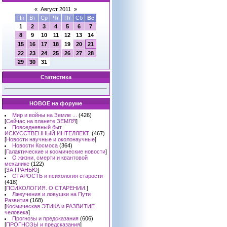
«
Август 2011
»
Пн
Вт
Ср
Чт
Пт
Сб
Вс
1
2
3
4
5
6
7
8
9
10
11
12
13
14
15
16
17
18
19
20
21
22
23
24
25
26
27
28
29
30
31
Статистика
НОВОЕ на форуме
Мир и войны на Земле ...
(426)
[
Сейчас на планете ЗЕМЛЯ
]
Повседневный быт.
ИСКУССТВЕННЫЙ ИНТЕЛЛЕКТ.
(467)
[
Новости научные и околонаучные
]
Новости Космоса
(364)
[
Галактические и космические новости
]
О жизни, смерти и квантовой
механике
(122)
[
ЗА ГРАНЬЮ
]
СТАРОСТЬ и психология старости
(418)
[
ПСИХОЛОГИЯ. О СТАРЕНИИ.
]
Лжеучения и ловушки на Пути
Развития
(168)
[
Космическая ЭТИКА и РАЗВИТИЕ
человека
]
Прогнозы и предсказания
(606)
[
ПРОГНОЗЫ и предсказания
]