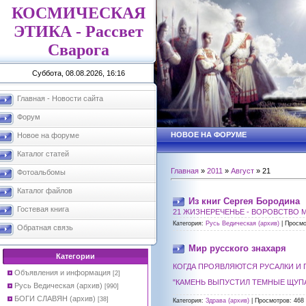
КОСМИЧЕСКАЯ
ЭТИКА - Рассвет
Сварога
Суббота, 08.08.2026, 16:16
Главная - Новости сайта
Форум
НОВОЕ НА ФОРУМЕ
Новое на форуме
Каталог статей
Главная
»
2011
»
Август
»
21
Фотоальбомы
Каталог файлов
Из книг Сергея Бородина
Гостевая книга
21 ЖИЗНЕРЕЧЕНЬЕ - ВОРОВСТВО
Категория:
Русь Ведическая (архив)
|
Просмо
Обратная связь
Мир русского знахаря
Категории
КОГДА ПРОЯВЛЯЮТСЯ РУСАЛКИ И
Объявления и информация
[2]
"КАМЕНЬ ВЫПУСТИЛ ТЕМНЫЕ ЩУПАЛ
Русь Ведическая (архив)
[990]
БОГИ СЛАВЯН (архив)
[38]
Категория:
Здрава (архив)
|
Просмотров:
468