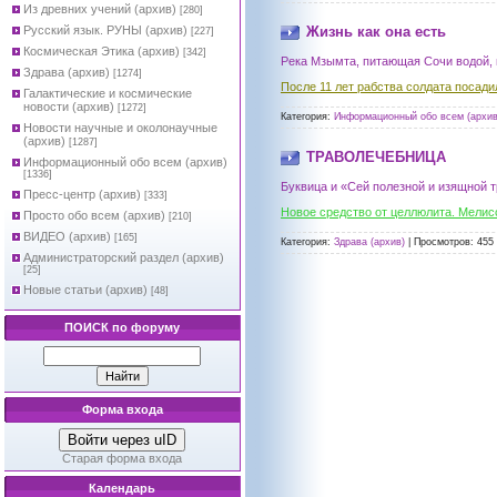
Из древних учений (архив)
[280]
Русский язык. РУНЫ (архив)
Жизнь как она есть
[227]
Космическая Этика (архив)
[342]
Река Мзымта, питающая Сочи водой, 
Здрава (архив)
[1274]
После 11 лет рабства солдата посади
Галактические и космические
новости (архив)
[1272]
Категория:
Информационный обо всем (архив
Новости научные и околонаучные
(архив)
[1287]
ТРАВОЛЕЧЕБНИЦА
Информационный обо всем (архив)
[1336]
Буквица и «Сей полезной и изящной 
Пресс-центр (архив)
[333]
Новое средство от целлюлита. Мелис
Просто обо всем (архив)
[210]
ВИДЕО (архив)
[165]
Категория:
Здрава (архив)
|
Просмотров:
455
Администраторский раздел (архив)
[25]
Новые статьи (архив)
[48]
ПОИСК по форуму
Форма входа
Войти через uID
Старая форма входа
Календарь