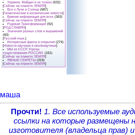
Украина. Майдан и не только
(632)
[
Сейчас на планете ЗЕМЛЯ
]
Все о Луне и Солнце
(687)
[
Галактические и космические новости
]
Важная информация для всех
(363)
[
Сейчас на планете ЗЕМЛЯ
]
Родовая Трансформация
(92)
[
РОД СЛАВЯН
]
Значения разных слов и выражений
(60)
[
Русский язык.
]
Интересные факты и открытия
(274)
[
Новости научные и околонаучные
]
МЫ из СССР. Угрозы
существованию РОССИИ.
(161)
[
Сейчас на планете ЗЕМЛЯ
]
ЯВНЫЕ СЕКРЕТЫ
(319)
[
Сейчас на планете ЗЕМЛЯ
]
маша
Прочти!
1. Все используемые а
ссылки на которые размещены 
изготовителя (владельца прав)
и