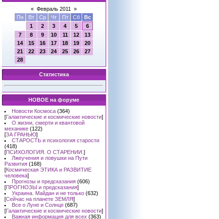
«
Февраль 2011
»
Пн
Вт
Ср
Чт
Пт
Сб
Вс
1
2
3
4
5
6
7
8
9
10
11
12
13
14
15
16
17
18
19
20
21
22
23
24
25
26
27
28
Статистика
НОВОЕ на форуме
Новости Космоса
(364)
[
Галактические и космические новости
]
О жизни, смерти и квантовой
механике
(122)
[
ЗА ГРАНЬЮ
]
СТАРОСТЬ и психология старости
(418)
[
ПСИХОЛОГИЯ. О СТАРЕНИИ.
]
Лжеучения и ловушки на Пути
Развития
(168)
[
Космическая ЭТИКА и РАЗВИТИЕ
человека
]
Прогнозы и предсказания
(606)
[
ПРОГНОЗЫ и предсказания
]
Украина. Майдан и не только
(632)
[
Сейчас на планете ЗЕМЛЯ
]
Все о Луне и Солнце
(687)
[
Галактические и космические новости
]
Важная информация для всех
(363)