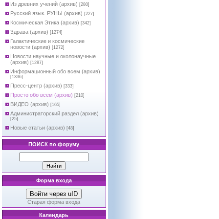
Из древних учений (архив)
[280]
Русский язык. РУНЫ (архив)
[227]
Космическая Этика (архив)
[342]
Здрава (архив)
[1274]
Галактические и космические
новости (архив)
[1272]
Новости научные и околонаучные
(архив)
[1287]
Информационный обо всем (архив)
[1336]
Пресс-центр (архив)
[333]
Просто обо всем (архив)
[210]
ВИДЕО (архив)
[165]
Администраторский раздел (архив)
[25]
Новые статьи (архив)
[48]
ПОИСК по форуму
Форма входа
Войти через uID
Старая форма входа
Календарь