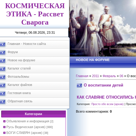
КОСМИЧЕСКАЯ
ЭТИКА - Рассвет
Сварога
Четверг, 06.08.2026, 23:31
Главная - Новости сайта
Форум
НОВОЕ НА ФОРУМЕ
Новое на форуме
Каталог статей
Главная
»
2011
»
Февраль
»
06
» О вос
Фотоальбомы
О воспитании детей
Каталог файлов
Гостевая книга
КАК СЛАВЯНЕ ОТНОСИЛИСЬ 
Обратная связь
Категория
:
Просто обо всем (архив)
|
Просмо
Всего комментариев
:
0
Категории
Объявления и информация
[2]
Русь Ведическая (архив)
[990]
БОГИ СЛАВЯН (архив)
[38]