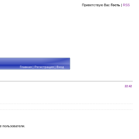
Приветствую Вас
Гость
|
RSS
Главная
|
Регистрация
|
Вход
22:42
е пользователи.