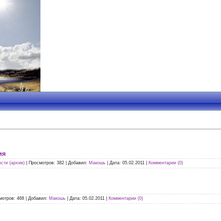
ия
сти (архив)
|
Просмотров:
382
|
Добавил:
Макошь
|
Дата:
05.02.2011
|
Комментарии (0)
мотров:
468
|
Добавил:
Макошь
|
Дата:
05.02.2011
|
Комментарии (0)