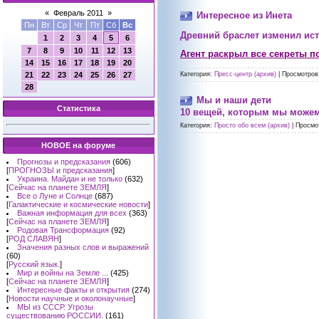
«
Февраль 2011
»
Интересное из Инета
Пн
Вт
Ср
Чт
Пт
Сб
Вс
Древний браслет изменил ис
1
2
3
4
5
6
7
8
9
10
11
12
13
Агент раскрыл все секреты по
14
15
16
17
18
19
20
21
22
23
24
25
26
27
Категория:
Пресс-центр (архив)
|
Просмотров
28
Мы и наши дети
Статистика
10 вещей, которым мы можем 
Категория:
Просто обо всем (архив)
|
Просмо
НОВОЕ на форуме
Прогнозы и предсказания
(606)
[
ПРОГНОЗЫ и предсказания
]
Украина. Майдан и не только
(632)
[
Сейчас на планете ЗЕМЛЯ
]
Все о Луне и Солнце
(687)
[
Галактические и космические новости
]
Важная информация для всех
(363)
[
Сейчас на планете ЗЕМЛЯ
]
Родовая Трансформация
(92)
[
РОД СЛАВЯН
]
Значения разных слов и выражений
(60)
[
Русский язык.
]
Мир и войны на Земле ...
(425)
[
Сейчас на планете ЗЕМЛЯ
]
Интересные факты и открытия
(274)
[
Новости научные и околонаучные
]
МЫ из СССР. Угрозы
существованию РОССИИ.
(161)