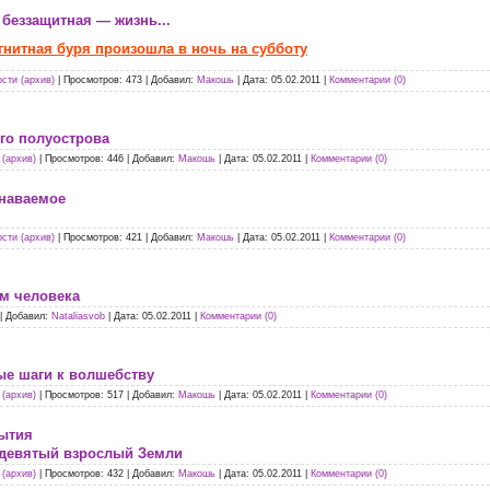
 беззащитная — жизнь...
гнитная буря произошла в ночь на субботу
сти (архив)
|
Просмотров:
473
|
Добавил:
Макошь
|
Дата:
05.02.2011
|
Комментарии (0)
го полуострова
(архив)
|
Просмотров:
446
|
Добавил:
Макошь
|
Дата:
05.02.2011
|
Комментарии (0)
знаваемое
сти (архив)
|
Просмотров:
421
|
Добавил:
Макошь
|
Дата:
05.02.2011
|
Комментарии (0)
зм человека
|
Добавил:
Nataliasvob
|
Дата:
05.02.2011
|
Комментарии (0)
ые шаги к волшебству
(архив)
|
Просмотров:
517
|
Добавил:
Макошь
|
Дата:
05.02.2011
|
Комментарии (0)
рытия
 девятый взрослый Земли
(архив)
|
Просмотров:
432
|
Добавил:
Макошь
|
Дата:
05.02.2011
|
Комментарии (0)