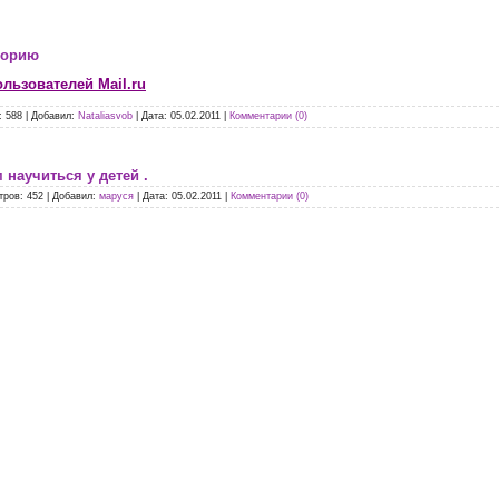
торию
льзователей Mail.ru
:
588
|
Добавил:
Nataliasvob
|
Дата:
05.02.2011
|
Комментарии (0)
научиться у детей .
тров:
452
|
Добавил:
маруся
|
Дата:
05.02.2011
|
Комментарии (0)