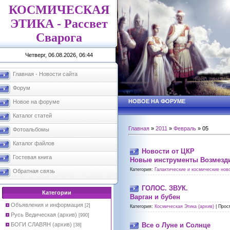
КОСМИЧЕСКАЯ
ЭТИКА - Рассвет
Сварога
Четверг, 06.08.2026, 06:44
Главная - Новости сайта
Форум
НОВОЕ НА ФОРУМЕ
Новое на форуме
Каталог статей
Главная
»
2011
»
Февраль
»
05
Фотоальбомы
Каталог файлов
Новости от ЦКР
Гостевая книга
Новые инструменты Возмезд
Категория:
Галактические и космические ново
Обратная связь
ГОЛОС. ЗВУК.
Категории
Варган и бубен
Объявления и информация
[2]
Категория:
Космическая Этика (архив)
|
Прос
Русь Ведическая (архив)
[990]
БОГИ СЛАВЯН (архив)
Все о Луне и Солнце
[38]