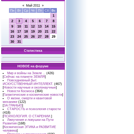
«
Май 2011
»
Пн
Вт
Ср
Чт
Пт
Сб
Вс
1
2
3
4
5
6
7
8
9
10
11
12
13
14
15
16
17
18
19
20
21
22
23
24
25
26
27
28
29
30
31
Статистика
НОВОЕ на форуме
Мир и войны на Земле ...
(426)
[
Сейчас на планете ЗЕМЛЯ
]
Повседневный быт.
ИСКУССТВЕННЫЙ ИНТЕЛЛЕКТ.
(467)
[
Новости научные и околонаучные
]
Новости Космоса
(364)
[
Галактические и космические новости
]
О жизни, смерти и квантовой
механике
(122)
[
ЗА ГРАНЬЮ
]
СТАРОСТЬ и психология старости
(418)
[
ПСИХОЛОГИЯ. О СТАРЕНИИ.
]
Лжеучения и ловушки на Пути
Развития
(168)
[
Космическая ЭТИКА и РАЗВИТИЕ
человека
]