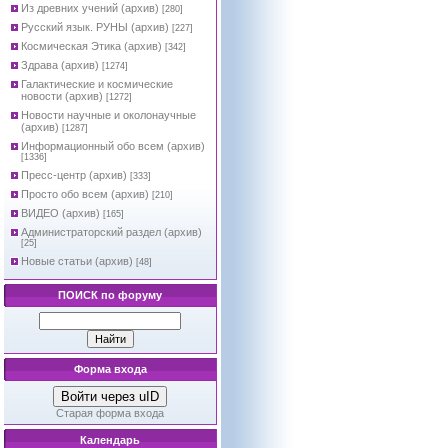
Из древних учений (архив)
[280]
Русский язык. РУНЫ (архив)
[227]
Космическая Этика (архив)
[342]
Здрава (архив)
[1274]
Галактические и космические
новости (архив)
[1272]
Новости научные и околонаучные
(архив)
[1287]
Информационный обо всем (архив)
[1336]
Пресс-центр (архив)
[333]
Просто обо всем (архив)
[210]
ВИДЕО (архив)
[165]
Администраторский раздел (архив)
[25]
Новые статьи (архив)
[48]
ПОИСК по форуму
Форма входа
Войти через uID
Старая форма входа
Календарь