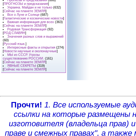
Прогнозы и предсказания
(606)
[
ПРОГНОЗЫ и предсказания
]
Украина. Майдан и не только
(632)
[
Сейчас на планете ЗЕМЛЯ
]
Все о Луне и Солнце
(687)
[
Галактические и космические новости
]
Важная информация для всех
(363)
[
Сейчас на планете ЗЕМЛЯ
]
Родовая Трансформация
(92)
[
РОД СЛАВЯН
]
Значения разных слов и выражений
(60)
[
Русский язык.
]
Интересные факты и открытия
(274)
[
Новости научные и околонаучные
]
МЫ из СССР. Угрозы
существованию РОССИИ.
(161)
[
Сейчас на планете ЗЕМЛЯ
]
ЯВНЫЕ СЕКРЕТЫ
(319)
[
Сейчас на планете ЗЕМЛЯ
]
Прочти!
1. Все используемые а
ссылки на которые размещены 
изготовителя (владельца прав)
и
праве и смежных правах", а такж