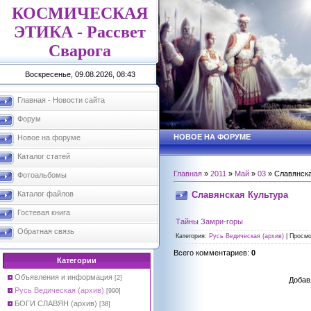
КОСМИЧЕСКАЯ
ЭТИКА - Рассвет
Сварога
Воскресенье, 09.08.2026, 08:43
Главная - Новости сайта
Форум
НОВОЕ НА ФОРУМЕ
Новое на форуме
Каталог статей
Главная
»
2011
»
Май
»
03
» Славянска
Фотоальбомы
Славянская Культура
Каталог файлов
Гостевая книга
Тайны Замри-горы
Обратная связь
Категория
:
Русь Ведическая (архив)
|
Просмо
Всего комментариев
:
0
Категории
Объявления и информация
[2]
Добав
Русь Ведическая (архив)
[990]
БОГИ СЛАВЯН (архив)
[38]