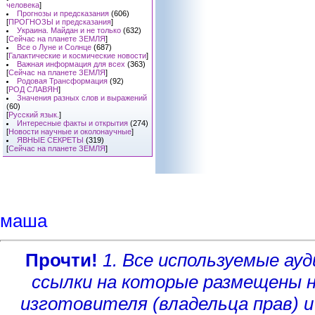
человека
]
Прогнозы и предсказания
(606)
[
ПРОГНОЗЫ и предсказания
]
Украина. Майдан и не только
(632)
[
Сейчас на планете ЗЕМЛЯ
]
Все о Луне и Солнце
(687)
[
Галактические и космические новости
]
Важная информация для всех
(363)
[
Сейчас на планете ЗЕМЛЯ
]
Родовая Трансформация
(92)
[
РОД СЛАВЯН
]
Значения разных слов и выражений
(60)
[
Русский язык.
]
Интересные факты и открытия
(274)
[
Новости научные и околонаучные
]
ЯВНЫЕ СЕКРЕТЫ
(319)
[
Сейчас на планете ЗЕМЛЯ
]
маша
Прочти!
1. Все используемые а
ссылки на которые размещены 
изготовителя (владельца прав)
и