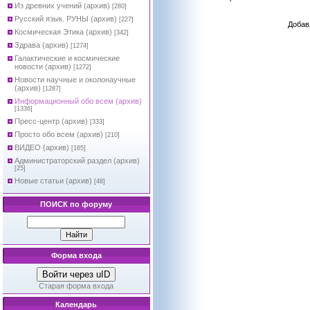
Из древних учений (архив)
[280]
Русский язык. РУНЫ (архив)
[227]
Добав
Космическая Этика (архив)
[342]
Здрава (архив)
[1274]
Галактические и космические
новости (архив)
[1272]
Новости научные и околонаучные
(архив)
[1287]
Информационный обо всем (архив)
[1336]
Пресс-центр (архив)
[333]
Просто обо всем (архив)
[210]
ВИДЕО (архив)
[165]
Администраторский раздел (архив)
[25]
Новые статьи (архив)
[48]
ПОИСК по форуму
Форма входа
Войти через uID
Старая форма входа
Календарь