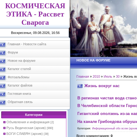
КОСМИЧЕСКАЯ
ЭТИКА - Рассвет
Сварога
Воскресенье, 09.08.2026, 16:56
Главная - Новости сайта
Форум
НОВОЕ НА ФОРУМЕ
Новое на форуме
Каталог статей
Главная
»
2010
»
Июль
»
30
» Жизнь во
Фотоальбомы
Жизнь вокруг нас
Каталог файлов
Гостевая книга
В регионах чистая вода стан
Обратная связь
В Челябинской области Горно
Гигантский оползень из-за н
Категории
На канале Грибоедова обруш
Объявления и информация
[2]
Русь Ведическая (архив)
[990]
Категория
:
Информационный обо всем (архив
БОГИ СЛАВЯН (архив)
[38]
Всего комментариев
:
0