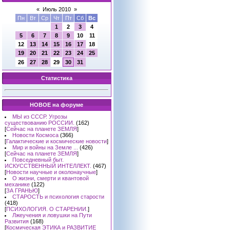
«
Июль 2010
»
Пн
Вт
Ср
Чт
Пт
Сб
Вс
1
2
3
4
5
6
7
8
9
10
11
12
13
14
15
16
17
18
19
20
21
22
23
24
25
26
27
28
29
30
31
Статистика
НОВОЕ на форуме
МЫ из СССР. Угрозы
существованию РОССИИ.
(162)
[
Сейчас на планете ЗЕМЛЯ
]
Новости Космоса
(366)
[
Галактические и космические новости
]
Мир и войны на Земле ...
(426)
[
Сейчас на планете ЗЕМЛЯ
]
Повседневный быт.
ИСКУССТВЕННЫЙ ИНТЕЛЛЕКТ.
(467)
[
Новости научные и околонаучные
]
О жизни, смерти и квантовой
механике
(122)
[
ЗА ГРАНЬЮ
]
СТАРОСТЬ и психология старости
(418)
[
ПСИХОЛОГИЯ. О СТАРЕНИИ.
]
Лжеучения и ловушки на Пути
Развития
(168)
[
Космическая ЭТИКА и РАЗВИТИЕ