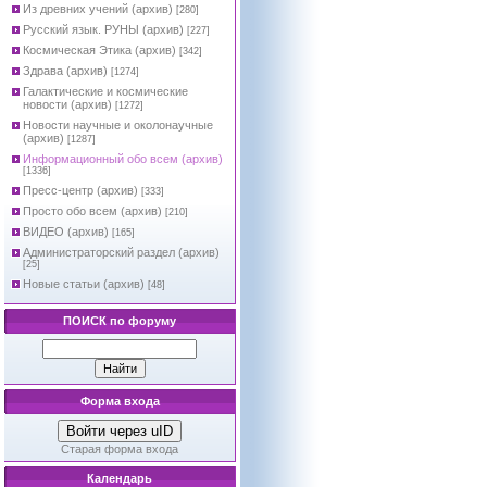
Из древних учений (архив)
[280]
Русский язык. РУНЫ (архив)
[227]
Космическая Этика (архив)
[342]
Здрава (архив)
[1274]
Галактические и космические
новости (архив)
[1272]
Новости научные и околонаучные
(архив)
[1287]
Информационный обо всем (архив)
[1336]
Пресс-центр (архив)
[333]
Просто обо всем (архив)
[210]
ВИДЕО (архив)
[165]
Администраторский раздел (архив)
[25]
Новые статьи (архив)
[48]
ПОИСК по форуму
Форма входа
Войти через uID
Старая форма входа
Календарь