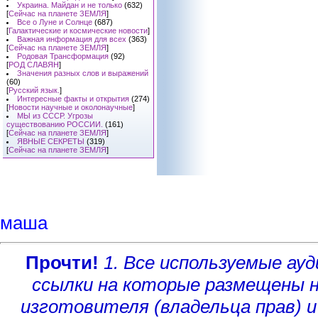
Украина. Майдан и не только
(632)
[
Сейчас на планете ЗЕМЛЯ
]
Все о Луне и Солнце
(687)
[
Галактические и космические новости
]
Важная информация для всех
(363)
[
Сейчас на планете ЗЕМЛЯ
]
Родовая Трансформация
(92)
[
РОД СЛАВЯН
]
Значения разных слов и выражений
(60)
[
Русский язык.
]
Интересные факты и открытия
(274)
[
Новости научные и околонаучные
]
МЫ из СССР. Угрозы
существованию РОССИИ.
(161)
[
Сейчас на планете ЗЕМЛЯ
]
ЯВНЫЕ СЕКРЕТЫ
(319)
[
Сейчас на планете ЗЕМЛЯ
]
маша
Прочти!
1. Все используемые а
ссылки на которые размещены 
изготовителя (владельца прав)
и