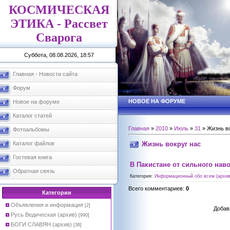
КОСМИЧЕСКАЯ
ЭТИКА - Рассвет
Сварога
Суббота, 08.08.2026, 18:57
Главная - Новости сайта
Форум
НОВОЕ НА ФОРУМЕ
Новое на форуме
Каталог статей
Главная
»
2010
»
Июль
»
31
» Жизнь во
Фотоальбомы
Жизнь вокруг нас
Каталог файлов
Гостевая книга
В Пакистане от сильного нав
Обратная связь
Категория
:
Информационный обо всем (архив
Всего комментариев
:
0
Категории
Объявления и информация
[2]
Добав
Русь Ведическая (архив)
[990]
БОГИ СЛАВЯН (архив)
[38]