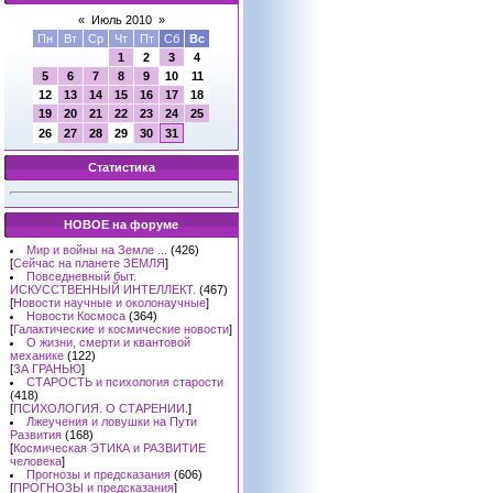
«
Июль 2010
»
Пн
Вт
Ср
Чт
Пт
Сб
Вс
1
2
3
4
5
6
7
8
9
10
11
12
13
14
15
16
17
18
19
20
21
22
23
24
25
26
27
28
29
30
31
Статистика
НОВОЕ на форуме
Мир и войны на Земле ...
(426)
[
Сейчас на планете ЗЕМЛЯ
]
Повседневный быт.
ИСКУССТВЕННЫЙ ИНТЕЛЛЕКТ.
(467)
[
Новости научные и околонаучные
]
Новости Космоса
(364)
[
Галактические и космические новости
]
О жизни, смерти и квантовой
механике
(122)
[
ЗА ГРАНЬЮ
]
СТАРОСТЬ и психология старости
(418)
[
ПСИХОЛОГИЯ. О СТАРЕНИИ.
]
Лжеучения и ловушки на Пути
Развития
(168)
[
Космическая ЭТИКА и РАЗВИТИЕ
человека
]
Прогнозы и предсказания
(606)
[
ПРОГНОЗЫ и предсказания
]