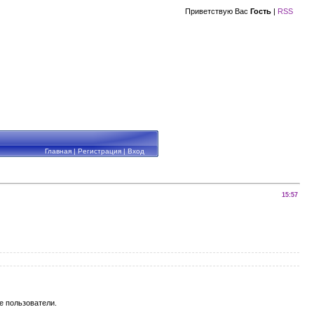
Приветствую Вас
Гость
|
RSS
Главная
|
Регистрация
|
Вход
15:57
е пользователи.