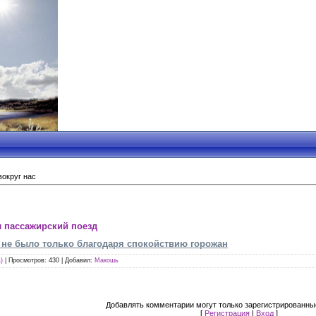
округ нас
л пассажирский поезд
и не было только благодаря спокойствию горожан
)
|
Просмотров
: 430 |
Добавил
:
Макошь
Добавлять комментарии могут только зарегистрированны
[
Регистрация
|
Вход
]