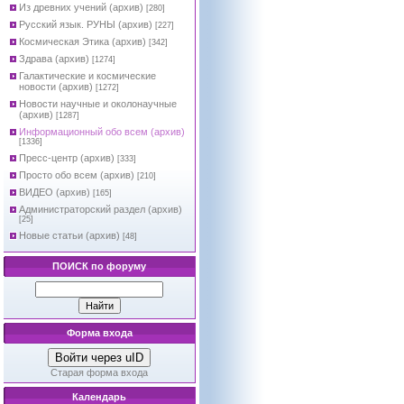
Из древних учений (архив)
[280]
Русский язык. РУНЫ (архив)
[227]
Космическая Этика (архив)
[342]
Здрава (архив)
[1274]
Галактические и космические
новости (архив)
[1272]
Новости научные и околонаучные
(архив)
[1287]
Информационный обо всем (архив)
[1336]
Пресс-центр (архив)
[333]
Просто обо всем (архив)
[210]
ВИДЕО (архив)
[165]
Администраторский раздел (архив)
[25]
Новые статьи (архив)
[48]
ПОИСК по форуму
Форма входа
Войти через uID
Старая форма входа
Календарь