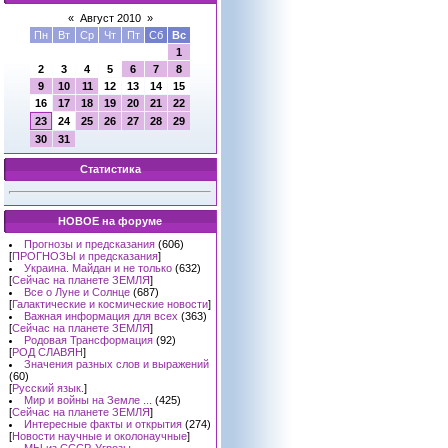
«
Август 2010
»
Пн
Вт
Ср
Чт
Пт
Сб
Вс
1
2
3
4
5
6
7
8
9
10
11
12
13
14
15
16
17
18
19
20
21
22
23
24
25
26
27
28
29
30
31
Статистика
НОВОЕ на форуме
Прогнозы и предсказания
(606)
[
ПРОГНОЗЫ и предсказания
]
Украина. Майдан и не только
(632)
[
Сейчас на планете ЗЕМЛЯ
]
Все о Луне и Солнце
(687)
[
Галактические и космические новости
]
Важная информация для всех
(363)
[
Сейчас на планете ЗЕМЛЯ
]
Родовая Трансформация
(92)
[
РОД СЛАВЯН
]
Значения разных слов и выражений
(60)
[
Русский язык.
]
Мир и войны на Земле ...
(425)
[
Сейчас на планете ЗЕМЛЯ
]
Интересные факты и открытия
(274)
[
Новости научные и околонаучные
]