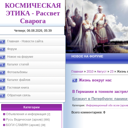
КОСМИЧЕСКАЯ
ЭТИКА - Рассвет
Сварога
Четверг, 06.08.2026, 05:39
Главная - Новости сайта
Форум
НОВОЕ НА ФОРУМЕ
Новое на форуме
Каталог статей
Главная
»
2010
»
Август
»
23
» Жизнь в
Фотоальбомы
Жизнь вокруг нас
Каталог файлов
Гостевая книга
В Германии в тоннеле застря
Обратная связь
Блэкаут в Петербурге: паник
Категория
:
Информационный обо всем (архив
Категории
Всего комментариев
:
0
Объявления и информация
[2]
Русь Ведическая (архив)
[990]
БОГИ СЛАВЯН (архив)
[38]