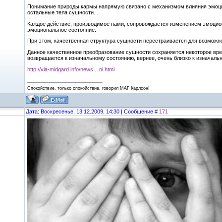
Понимание природы кармы напрямую связано с механизмом влияния эмоций н
остальные тела сущности...
Каждое действие, производимое нами, сопровождается изменением эмоцион
эмоциональное состояние.
При этом, качественная структура сущности перестраивается для возможно
Данное качественное преобразование сущности сохраняется некоторое врем
возвращается к изначальному состоянию, вернее, очень близко к изначальн
http://via-midgard.info/news....ni.html
Спокойствие, только спокойствие, говорил МАГ Карлсон!
Дата: Воскресенье, 13.12.2009, 14:30 | Сообщение #
171