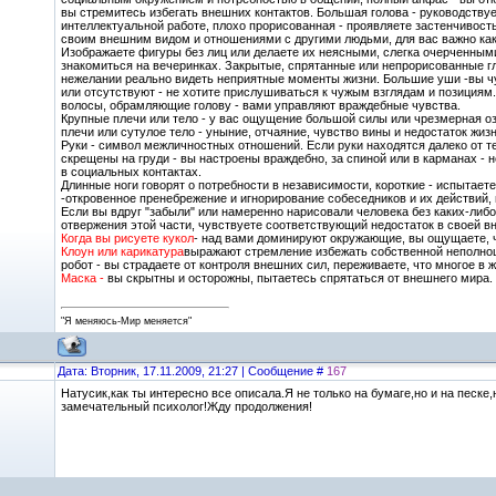
вы стремитесь избегать внешних контактов. Большая голова - руководству
интеллектуальной работе, плохо прорисованная - проявляете застенчивост
своим внешним видом и отношениями с другими людьми, для вас важно как 
Изображаете фигуры без лиц или делаете их неясными, слегка очерченным
знакомиться на вечеринках. Закрытые, спрятанные или непрорисованные г
нежелании реально видеть неприятные моменты жизни. Большие уши -вы ч
или отсутствуют - не хотите прислушиваться к чужым взглядам и позициям
волосы, обрамляющие голову - вами управляют враждебные чувства.
Крупные плечи или тело - у вас ощущение большой силы или чрезмерная оз
плечи или сутулое тело - уныние, отчаяние, чувство вины и недостаток жиз
Руки - символ межличностных отношений. Если руки находятся далеко от те
скрещены на груди - вы настроены враждебно, за спиной или в карманах - н
в социальных контактах.
Длинные ноги говорят о потребности в независимости, короткие - испытае
-откровенное пренебрежение и игнорирование собеседников и их действий, н
Если вы вдруг "забыли" или намеренно нарисовали человека без каких-либо 
отвержения этой части, чувствуете соответствующий недостаток в своей в
Когда вы рисуете кукол
- над вами доминируют окружающие, вы ощущаете, ч
Клоун или карикатура
выражают стремление избежать собственной неполно
робот - вы страдаете от контроля внешних сил, переживаете, что многое в ж
Маска -
вы скрытны и осторожны, пытаетесь спрятаться от внешнего мира.
"Я меняюсь-Мир меняется"
Дата: Вторник, 17.11.2009, 21:27 | Сообщение #
167
Натусик,как ты интересно все описала.Я не только на бумаге,но и на песке
замечательный психолог!Жду продолжения!