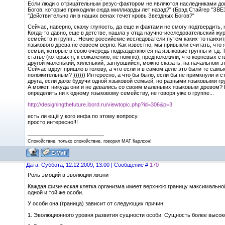
Если люди с отрицательным резус-фактором не являются наследниками дои
Богов, которые приходили сюда миллиарды лет назад?" (Брэд Стайге
"Действительно ли в наших венах течет кровь Звездных Богов?"
Сейчас, наверно, скажу глупость, да еще и фактами не смогу подтвердить, но
Когда-то давно, еще в детстве, нашла у отца научно-исследовательский жу
семейств и групп... Некие российские исследователи путем каких-то наих
языкового древа не совсем верно. Как известно, мы привыкли считать, что
семьи, которые в свою очередь подразделяются на языковые группы и т.д. 
статье (которых я, к сожалению, не помню), предположили, что корневых с
другой маленький, хиленький, загнувшийся, можно сказать, на начальном эт
Сейчас вдруг пришло в голову, а что если и в самом деле это были те сам
положительным? )))))) Интересно, а что бы было, если бы не примкнули и
друга, если даже будучи одной языковой семьей, но разными языковыми гру
А может, никуда они и не девались со своим маленьких языковым древом? В
определить ни к одному языковому семейству, не говоря уже о группе...
http://designingthefuture.ibord.ru/viewtopic.php?id=306&p=3
есть ли ещё у кого инфа по этому вопросу.
просто интересно!!!
Спокойствие, только спокойствие, говорил МАГ Карлсон!
Дата: Суббота, 12.12.2009, 13:00 | Сообщение #
170
Роль эмоций в эволюции жизни
Каждая физическая клетка организма имеет верхнюю границу максимальной н
одной и той же особи.
У особи она (граница) зависит от следующих причин:
1. Эволюционного уровня развития сущности особи. Сущность более высоко