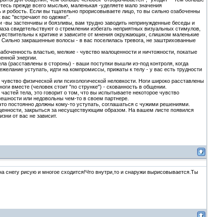
етесь прежде всего мыслью, маленькая -уделяете мало значения
ь и робость. Если вы тщательно прорисовываете лицо, то вы сильно озабоченны
вас "встречают по одежке".
и -вы застенчивы и боязливы, вам трудно заводить непринужденные беседы и
лаза свидетельствуют о стремлении избегать неприятных визуальных стимулов,
увствительны к критике и зависите от мнения окружающих, слишком маленькие
. Сильно закрашенные волосы - в вас поселилась тревога, не заштрихованные
абоченность властью, мелкие - чувство малоценности и ничтожности, покатые
ненной энергии.
ла (расставлены в стороны) - ваши поступки вышли из-под контроля, когда
ежелание уступать, идти на компромиссы, прижаты к телу - у вас есть трудности
те чувство физической или психологической неловкости. Ноги широко расставлены
оги вместе (человек стоит "по струнке") - скованность в общении.
частей тела, это говорит о том, что вы испытываете некоторое чувство
нешности или недовольны чем-то в своем партнере.
то постоянно должны кому-то уступать, соглашаться с чужими решениями.
ценности, закрыться за несуществующим образом. На вашем листе появился
изни от вас не зависит.
,на снегу рисую и многое сходится!Что внутри,то и снаружи вырисовывается.Ты