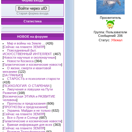
Форма входа
Войти через uID
Старая форма входа
Просветитель
Статистика
Группа: Пользователи
Сообщений:
206
НОВОЕ на форуме
Статус:
Убежал
Мир и войны на Земле ...
(426)
[
Сейчас на планете ЗЕМЛЯ
]
Повседневный быт.
ИСКУССТВЕННЫЙ ИНТЕЛЛЕКТ.
(467)
[
Новости научные и околонаучные
]
Новости Космоса
(364)
[
Галактические и космические новости
]
О жизни, смерти и квантовой
механике
(122)
[
ЗА ГРАНЬЮ
]
СТАРОСТЬ и психология старости
(418)
[
ПСИХОЛОГИЯ. О СТАРЕНИИ.
]
Лжеучения и ловушки на Пути
Развития
(168)
[
Космическая ЭТИКА и РАЗВИТИЕ
человека
]
Прогнозы и предсказания
(606)
[
ПРОГНОЗЫ и предсказания
]
Украина. Майдан и не только
(632)
[
Сейчас на планете ЗЕМЛЯ
]
Все о Луне и Солнце
(687)
[
Галактические и космические новости
]
Важная информация для всех
(363)
[
Сейчас на планете ЗЕМЛЯ
]
Родовая Трансформация
(92)