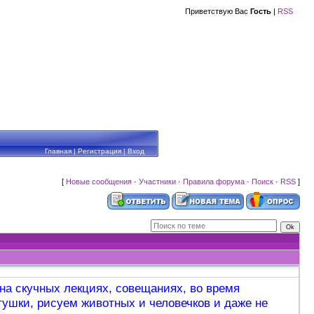
Приветствую Вас
Гость
|
RSS
Главная
|
Регистрация
|
Вход
[
Новые сообщения
·
Участники
·
Правила форума
·
Поиск
·
RSS
]
 на скучных лекциях, совещаниях, во время
тушки, рисуем животных и человечков и даже не