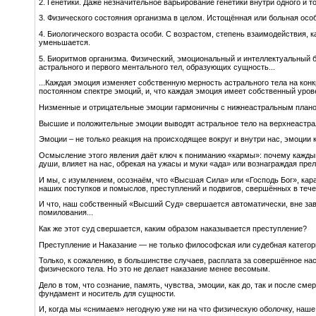
2. Генетики. Даже незначительное варьирование генетики внутри одного и т
3. Физического состояния организма в целом. Истощённая или больная особ
4. Биологического возраста особи. С возрастом, степень взаимодействия,
уменьшается.
5. Биоритмов организма. Физический, эмоциональный и интеллектуальный 
астрального и первого ментального тел, образующих сущность...
...Каждая эмоция изменяет собственную мерность астрального тела на кон
постоянном спектре эмоций, и, что каждая эмоция имеет собственный уров
Низменные и отрицательные эмоции гармоничны с нижнеастральным плано
Высшие и положительные эмоции выводят астральное тело на верхнеастра
Эмоции – не только реакция на происходящее вокруг и внутри нас, эмоции 
Осмысление этого явления даёт ключ к пониманию «кармы»: почему кажды
души, влияет на нас, обрекая на ужасы и муки «ада» или вознаграждая пре
И мы, с изумлением, осознаём, что «Высшая Сила» или «Господь Бог», ка
наших поступков и помыслов, преступлений и подвигов, свершённых в тече
И что, наш собственный «Высший Суд» свершается автоматически, вне зави
помилования...
Как же этот суд свершается, каким образом наказывается преступление?
Преступление и Наказание — не только философская или судебная категор
Только, к сожалению, в большинстве случаев, расплата за совершённое н
физического тела. Но это не делает наказание менее весомым.
Дело в том, что сознание, память, чувства, эмоции, как до, так и после см
фундамент и носитель для сущности.
И, когда мы «снимаем» негодную уже ни на что физическую оболочку, наше