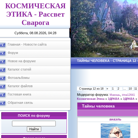
КОСМИЧЕСКАЯ
ЭТИКА - Рассвет
Сварога
Суббота, 08.08.2026, 04:28
Главная - Новости сайта
Форум
ТАЙНЫ ЧЕЛОВЕКА - СТРАНИЦА 12
Новое на форуме
Каталог статей
Фотоальбомы
Каталог файлов
Страница
12
из
18
«
1
2
…
10
11
Гостевая книга
Модератор форума:
,
Макошь
irina12641
Космическая Этика
»
ЗДРАВА
»
ЗДРАВА
»
Обратная связь
Тайны человека
ПОИСК по форуму
анаэль