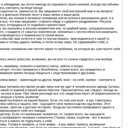
ли и убеждения, вы почти никогда не скрываете своего мнения, всегда настойчивы
тесь смотреть на вещи проще.
 скрытности, замкнутости. Вы закрываете свой внутренний мир и не желаете
но и довольно близкие лезут в вашу жизнь и ваши дела.
роятно, вы попали в неловкое положение или вступили в рискованное дело, и в
а все, что вам предложат, стерпите обиду и сдержите раздражение. Рисунок
есь отгородиться от подобного препятствия.
му, вы оказались в весьма неприятном или, по крайней мере, затруднительном
сего, страдаете от скрытых комплексов, связанных с неспособностью разрешить
, сомневаетесь в правильности своей жизни.
 событий, вам хочется в чем-то поучаствовать, присоединиться к какой-то
ами и готовы дарить любовь и тепло всему миру. Не сдерживайте себя, и
близким человеком или тяготит какая-то проблема, за которую вы чувствуете себя
илось много агрессии, возможно, вы на кого-то сильно сердитесь или вообще
о, например, сильного и крепкого плеча, заботы и опоры.
значает, что все прекрасно и безоблачно, скорее всего, вы нуждаетесь в
ближайшее время почаще общаться с родственниками и друзьями.
лена вверх - ориентация на других людей, вниз - на себя, налево - смотрите в
ли ваш питомец поставлен на две лапы или же одет в человеческую одежду (штаны,
и какой-то важной в вашей жизни персоне. Присмотритесь как следует, иногда на
на ноги и руки. При таком раскладе все это свидетельствует об инфантильности,
 низшую ступень развития.
рый поселился на вашей бумаге. Если это тигр или волк - в вас спряталась
нужна забота и защита, лев - ощущаете свое превосходство над всеми. Этот
зках, притчах и детских историях. Когда вы постоянно изображаете одного и
, приписываете себе его повадки.
 детали. Если это маленькие человечки, то, скорее всего, вы ощущаете
 изображаете человека схематично ("палка, палка, огуречик - вот и вышел
ься и никого не подпускать к себе.
ловы. Голова в профиль, а тело анфас - в вас живет тревога, вызванная
ыты для общения, чем больше человек "отворачивается", "уходит" - тем больше