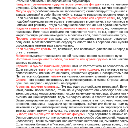
чтобы не вспылить и не сорваться на окружающих.
Квадраты, треугольники и другие геометрические фигуры
- у вас четкие це
и упорны. Обычно вы чрезмерно бдительны и осторожны, так что постарай
Фигура круга
(особенно ничем не заполненного) символизирует тенденцию к
давать сведений о себе. Вы не любите, когда не только посторонние люди, 
Если вы постоянно что-нибудь
заштриховываете или чертите сетки
, то, ве
подобной ситуации вы не возьмете инициативу в свои руки, а согласитесь н
напоминает решетку - тогда вы ощущаете себя загнанным в угол или пытает
Когда на вашем листе бумаги появляются шахматные поля
, то, по-видимо
положении. Если такие изображения появляются часто, то вы, вероятнее в
какую-то ситуацию или находитесь в поисках себя, своего жизненного пути
Переплетение кругов
- вам кажется, что вы находитесь вне каких-то важных
общности. А вот переплетение сердец означает, что вы переполнены чувств
окружающие ответят вам взаимностью.
Если вы рисуете кресты
, то, возможно, вас беспокоит чувство вины перед 
ответственным.
Лабиринт
выражает поиски жизненной гармонии, своего жизненного пути.
Частенько вычерчиваете сабли, пистолеты или другое оружие
- в вас накоп
злитесь на жизнь.
Строите на бумаге маленькие домики
-вам не хватает чего-то основательног
Если вы рисуете
цветочки, солнышко или что-то похожее
, то это вовсе не о
привязанности, близких отношениях, нежности и дружбе. Постарайтесь в 
Пытаетесь изобразить
пейзаж
- вы человек сентиментальный и ранимый.
Стрела
- это вектор, по которому вы ориентируетесь в жизни. Стрела направ
прошлое, направо - надеетесь на будущее.
А если вы рисуете животных
... Тут нас ждет разнообразие толкований. Ес
юбки, банты, пояса, платье), то вы явно уподобляете его человеку: себе ил
таких рисунках морды животных похожи на человеческие лица, форма лап - 
эмоциональной незрелости -ведь вы подсознательно ставите себя на более
Ваши сегодняшние эмоции могут напрямую зависеть от того животного, кото
агрессия, если лиса - задумали где-то схитрить, зайчик или белочка - вам 
механизм сходен аллегорическому значению животных и их характеров в ска
того же зверя, птичку или жучка, то, скорее всего, сравниваете его с собой
Бывает, что вы рисуете человеческие фигуры
? Тогда обратите внимание на
беспомощность или хотите уклониться от каких-либо обязанностей. Когда вы
человечек") - ваше эмоциональное состояние нестабильно, вы хотите закрыт
Если человек большой и "настоящий", то начать следует, прежде всего, с го
социальным окружением и потребностью в общении, полный анфас - вы откр