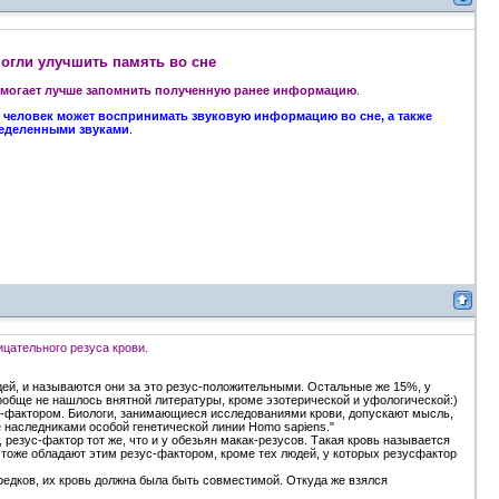
огли улучшить память во сне
омогает лучше запомнить полученную ранее информацию
.
о
человек может воспринимать звуковую информацию во сне, а также
ределенными звуками
.
ицательного резуса крови.
дей, и называются они за это резус-положительными. Остальные же 15%, у
ообще не нашлось внятной литературы, кроме эзотерической и уфологической:)
ус-фактором. Биологи, занимающиеся исследованиями крови, допускают мысль,
 наследниками особой генетической линии Homo sapiens."
 резус-фактор тот же, что и у обезьян макак-резусов. Такая кровь называется
оже обладают этим резус-фактором, кроме тех людей, у которых резусфактор
редков, их кровь должна была быть совместимой. Откуда же взялся