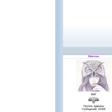
Макошь
МАГ
Группа: Админы
Сообщений:
25306