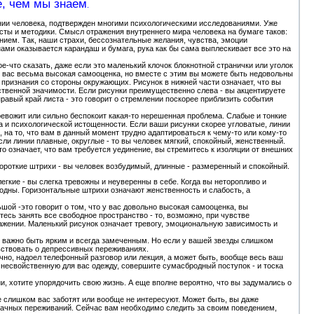
е, чем мы знаем
.
оении человека, подтвержден многими психологическими исследованиями. Уже
сты и методики. Смысл отражения внутреннего мира человека на бумаге таков:
ием. Так, наши страхи, бессознательные желания, чувства, эмоции
нами оказывается карандаш и бумага, рука как бы сама выплескивает все это на
е-что сказать, даже если это маленький клочок блокнотной странички или уголок
у вас весьма высокая самооценка, но вместе с этим вы можете быть недовольны
 признания со стороны окружающих. Рисунок в нижней части означает, что вы
твенной значимости. Если рисунки преимущественно слева - вы акцентируете
авый край листа - это говорит о стремлении поскорее приблизить события
тревожит или сильно беспокоит какая-то нерешенная проблема. Слабые и тонкие
а и психологической истощенности. Если ваши рисунки скорее угловатые, линии
на то, что вам в данный момент трудно адаптироваться к чему-то или кому-то
ли линии плавные, округлые - то вы человек мягкий, спокойный, женственный.
то означает, что вам требуется уединение, вы стремитесь к изоляции от внешних
ороткие штрихи - вы человек возбудимый, длинные - размеренный и спокойный.
егкие - вы слегка тревожны и неуверенны в себе. Когда вы неторопливо и
одны. Горизонтальные штрихи означают женственность и слабость, а
шой -это говорит о том, что у вас довольно высокая самооценка, вы
есь занять все свободное пространство - то, возможно, при чувстве
ажении. Маленький рисунок означает тревогу, эмоциональную зависимость и
ас важно быть ярким и всегда замеченным. Но если у вашей звезды слишком
льствовать о депрессивных переживаниях.
кучно, надоел телефонный разговор или лекция, а может быть, вообще весь ваш
 несвойственную для вас одежду, совершите сумасбродный поступок - и тоска
ии, хотите упорядочить свою жизнь. А еще вполне вероятно, что вы задумались о
е слишком вас заботят или вообще не интересуют. Может быть, вы даже
значных переживаний. Сейчас вам необходимо следить за своим поведением,