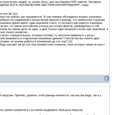
сторических людей, то, может быть, они наследники НЛО-навтов, Звездных
р "ЗВЕЗДНЫЕ БОГИ: КОСМИЧЕСКИЕ МАСТЕРА КЛОНИРОВАНИЯ", глава
 все же )))))
рнал (не помню, как называется). В том номере обсуждался вопрос языковых
итрейших исследований и вычислений пришли к выводу, что привычное строение
 языковое древо имеет один корневой ствол, от которого расходятся языковые
Так вот, те самые российские ученые на основе фактов, приведенных в той
тволов на самом деле не один, а два! Только один мощный и всем нам знакомый, а
апе своего развития...
ые резус-отрицательные, которые почему-то захотели примкнуть к резус-
 стали развиваться отдельным языковым древом? Смогли бы мы понять друг
ппами, не можем добиться понимания до сих пор? ))))
едь находят же до сих пор неизвестные племена, язык которых никак не могут
агрузки. Причём, уровень этой границы меняется, как внутри вида, так и у
го уровня развития в состоянии выдержать большую нагрузку.