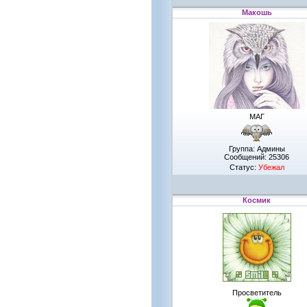
Макошь
МАГ
Группа: Админы
Сообщений:
25306
Статус:
Убежал
Космик
Просветитель