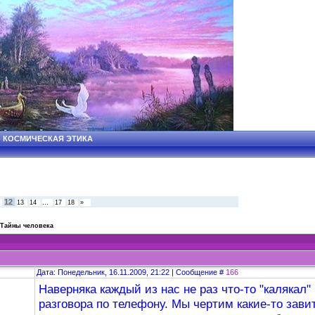
 - КОСМИЧЕСКАЯ ЭТИКА
12
13
14
…
17
18
»
Тайны человека
Дата: Понедельник, 16.11.2009, 21:22 | Сообщение #
166
Наверняка каждый из нас не раз что-то "калякал"
разговора по телефону. Мы чертим какие-то зави