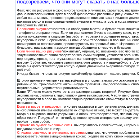
подозреваем, что они могут сказать о нас больш
Факт, что по рисункам можно многое узнать о личности, характере, настр
давно психологи используют в своей диагностике различные рисуночные те
любая наша мысль, процесс,представление в психике заканчивается движен
накапливаются в виде определенной энергии в мускулатуре, и когда перед 
поверхность листа.
Положение рисунка
относительно свободного места на бумаге тоже может ко
телефонного справочника. Если он расположен ближе к верхнему краю, то 
своим положением в социуме (на работе, тусовках) и ощущаете недостаток
неуверены в себе, нерешительны или не заинтересованы в повышении собс
свои прошлые переживания, ориентируетесь на прошлый опыт. Изрисован пр
будущего, ваша жизнь и эмоции всегда обращены к чему-то в будущем.
Если линии ваших рисунков
"лохматые", жирные, то, возможно, вас что-то 
"паутинообразные" линии говорят об экономии энергии, усталости организм
перпендикулярные, то это указывает на некоторую невыраженную агрессию, 
новому. Зубчатые, неровные линии выявляют дерзость и враждебность. А ес
Когда вы долго "тянете" один контур, одним движением очерчивая фигуру, э
событий.
Иногда бывает, что мы штрихуем какой-нибудь фрагмент нашего рисунка. К
Штрихи прямые и четкие - вы настойчивы и упорны, а если они эскизные и л
ритмично заштриховываете какой-нибудь фрагмент - вы раскованны и своб
вертикальные - упрямство и решительность.
Ваше "Я" легко можно усмотреть и в размере ваших творений. Рисунок боль
экспансивны, склонны к тщеславию и даже высокомерию. А если вы стремит
неуверенности в себе вы компенсаторно превозносите свой статус в вообр
скованность.
Если вы рисуете звездочки
, то хотите оказаться в центре внимания, для в
много лучиков или вы изображаете их отдельно от нее, это может свидете
Когда вы вырисовываете узоры как на обоях, это говорит о том, что вам с
образ жизни. Придумайте что-нибудь новое, купите интересную вещицу или
пройдет сама собой.
Строите на бумаге пчелиные соты
- вы стремитесь к спокойствию, к гармон
создании семейного гнезда.
Спирали, окружности или волнистые линии
означают, что чужие проблемы н
переживаете легкий эмоциональный кризис: ходите по кругу своих неодно