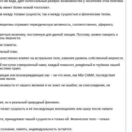
ого же вида, даёт колоссальный разброс возможностей у носителей этой генетики.
ь имеет более низкий «потолок».
 как между телами сущности, так и между сущностью и физическим телом,
биоритмы отражают периодическую активность, соответственно, эфирного,
кретную величину, постоянную для данной эмоции. Поэтому, можно говорить о
ень мерности.
м планеты.
льный план.
качественно влияют на астральное тело, изменяя уровень собственной мерности.
й поступок совершённый нами, каждый помысел, рождённый в глубинах нашей
лестями «рая».
рающие или вознаграждающие нас – ни что иное, как МЫ САМИ, последствия
ние жизни.
симости от нашего желания и не знает ни ошибок, ни снисхождения, ни
ия, но и реальный природный феномен.
астигает сущность в её последующих воплощениях или сразу после смерти
ерти, принадлежат нашей сущности и только ей. Физическое тело – только
 сознание, память, индивидуальность остаётся.