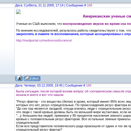
Дата: Суббота, 21.11.2009, 17:14 | Сообщение #
168
Американские ученые см
Ученые из США выяснили, что
воспроизведение звуков во время сна п
По мнению исследователей, результаты работы свидетельствуют о том, чт
закреплять в памяти те воспоминания, которые ассоциированы с оп
http://medportal.ru/mednovosti/science/
Дата: Четверг, 03.12.2009, 19:45 | Сообщение #
169
Была ситуация, после которой возник вопрос об эзотерическом смысле отр
искала в инете и вот что нашла:
"Резус-фактор - это вещество (белок) в крови, который имеют 85% всех лю
которых его нет, резус-отрицательные. По происхождению резус-фактора в
"До сих пор является загадкой, откуда взялись люди с отрицательным рез
что люди с такой кровью должны быть по меньшей мере мутантами, если не
"...у большинства людей, примерно у 85 процентов населения земного шара,
кровью с положительным резус-фактором. Все остальные земные приматы т
отрицательный.
Если все представители человеческого рода произошли от одних и тех же п
отрицательный резус-фактор?