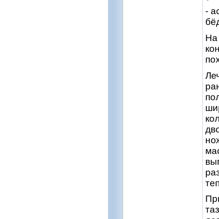
- 
бё
На
ко
по
Ле
ра
по
ши
ко
дв
но
ма
вы
ра
те
Пр
та