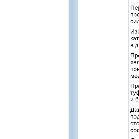
Пе
пр
си
Из
ка
в д
Пр
яв
пр
ме
Пр
ту
и б
Да
по
ст
со