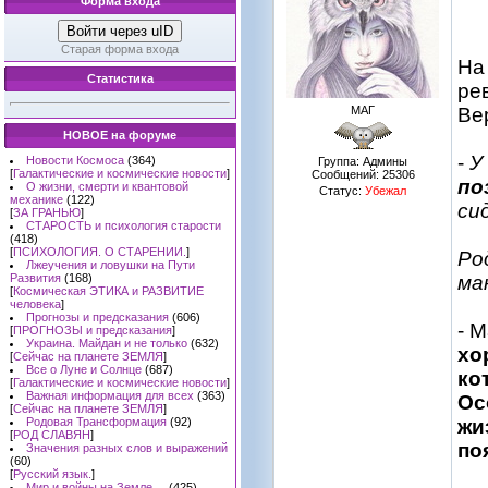
Форма входа
Войти через uID
Старая форма входа
На
Статистика
ре
МАГ
Ве
НОВОЕ на форуме
-
У
Новости Космоса
(364)
Группа: Админы
[
Галактические и космические новости
]
Сообщений:
25306
по
О жизни, смерти и квантовой
Статус:
Убежал
механике
(122)
си
[
ЗА ГРАНЬЮ
]
СТАРОСТЬ и психология старости
(418)
[
ПСИХОЛОГИЯ. О СТАРЕНИИ.
]
Ро
Лжеучения и ловушки на Пути
Развития
(168)
ма
[
Космическая ЭТИКА и РАЗВИТИЕ
человека
]
Прогнозы и предсказания
(606)
- 
[
ПРОГНОЗЫ и предсказания
]
Украина. Майдан и не только
(632)
хо
[
Сейчас на планете ЗЕМЛЯ
]
Все о Луне и Солнце
(687)
ко
[
Галактические и космические новости
]
Важная информация для всех
(363)
Ос
[
Сейчас на планете ЗЕМЛЯ
]
Родовая Трансформация
(92)
жи
[
РОД СЛАВЯН
]
по
Значения разных слов и выражений
(60)
[
Русский язык.
]
Мир и войны на Земле ...
(425)