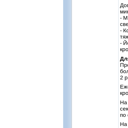
До
ми
- 
св
- 
тяж
- 
кр
Дл
Пр
бо
2 р
Еж
кр
На
се
по
На