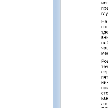
ис
пр
гл
На
эн
зд
вн
не
ча
ме
Ро
те
се
пя
ни
пр
ст
ка
эн