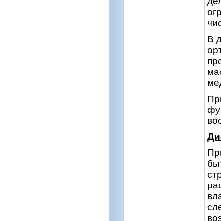
де
ог
чи
В 
ор
пр
ма
ме
Пр
фу
во
Ди
Пр
бы
ст
ра
вл
сл
во