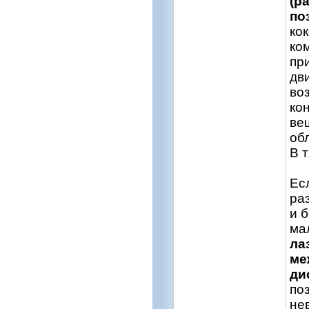
(р
по
ко
ко
пр
дв
во
ко
ве
об
В 
Ес
ра
и 
ма
ла
ме
ди
по
не