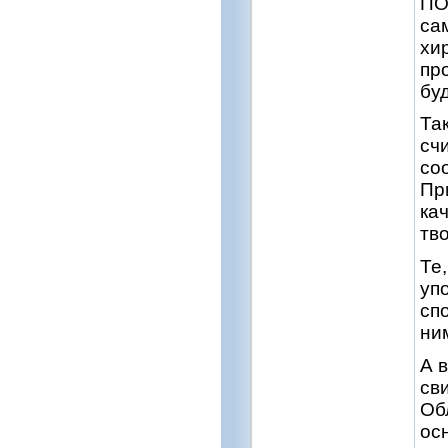
ПО
са
хи
пр
бу
Та
сч
со
Пр
ка
тв
Те
уп
сп
ни
А 
св
Об
ос