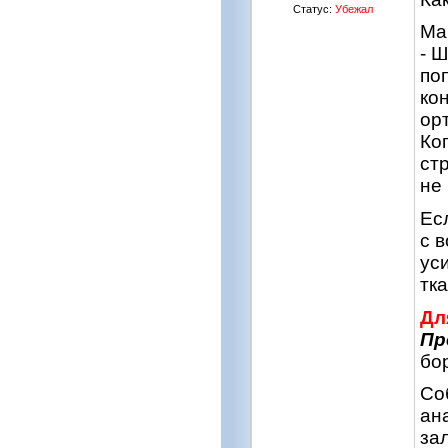
Статус:
Убежал
Ма
- 
по
ко
ор
Ко
ст
не
Ес
с 
ус
тк
Дл
Пр
бо
Со
ан
зал