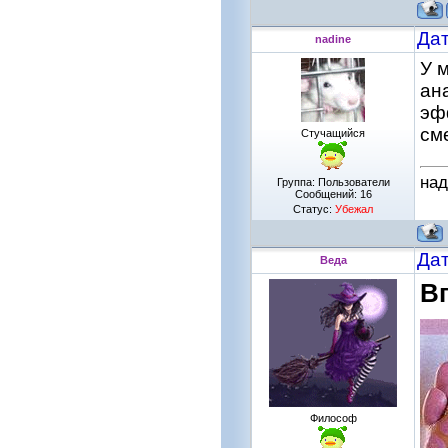
Дат
nadine
У 
ан
эф
см
Стучащийся
на
Группа: Пользователи
Сообщений:
16
Статус:
Убежал
Дат
Веда
Вг
Философ