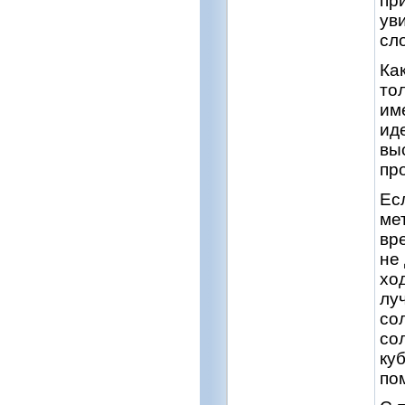
пр
ув
сл
Ка
тол
им
ид
вы
пр
Ес
ме
вр
не
хо
лу
со
со
ку
по