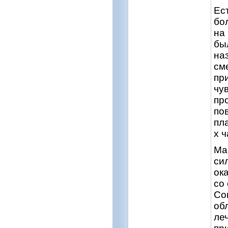
Ес
бо
на
бы
на
см
пр
чу
пр
пов
пл
х 
Ма
си
ок
со
Со
об
ле