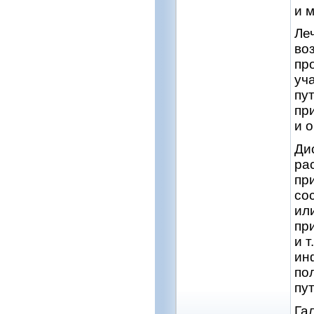
и 
Ле
во
пр
уч
пу
пр
и 
Ди
ра
пр
со
ил
пр
и 
ин
по
пу
Га