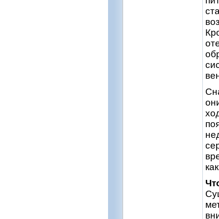
пи
ст
во
Кр
от
об
си
ве
Сн
он
хо
по
не
се
вр
ка
Чт
Су
ме
вн