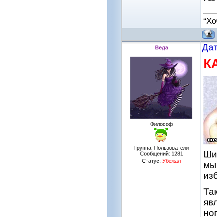
“Хо
Дат
Веда
К
Философ
Группа: Пользователи
Ши
Сообщений:
1281
Статус:
Убежал
мы
из
Та
яв
но