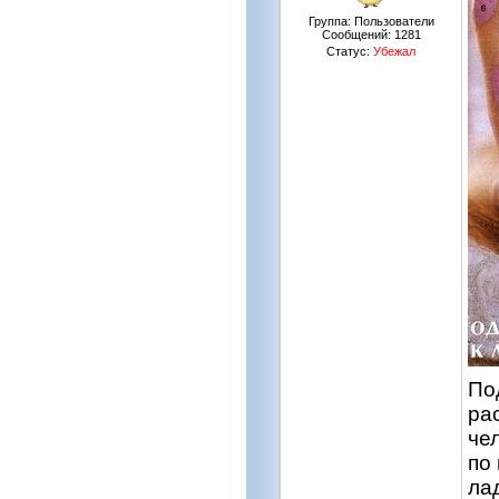
Группа: Пользователи
Сообщений:
1281
Статус:
Убежал
По
ра
че
по
ла