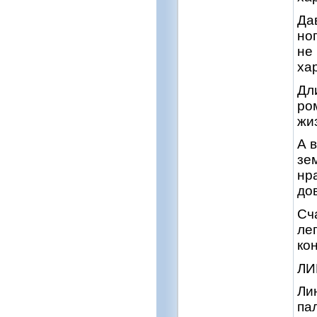
Да
но
не
ха
Дл
ро
жи
А 
зе
нр
до
Сч
ле
ко
ЛИ
Ли
па