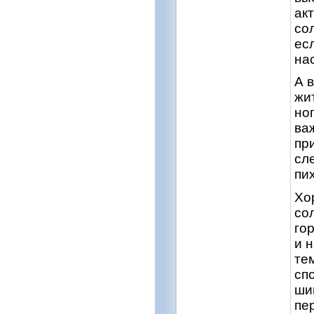
ак
со
ес
нас
А 
жи
но
ва
пр
сл
пи
Хо
со
гор
и 
те
сп
ши
пе