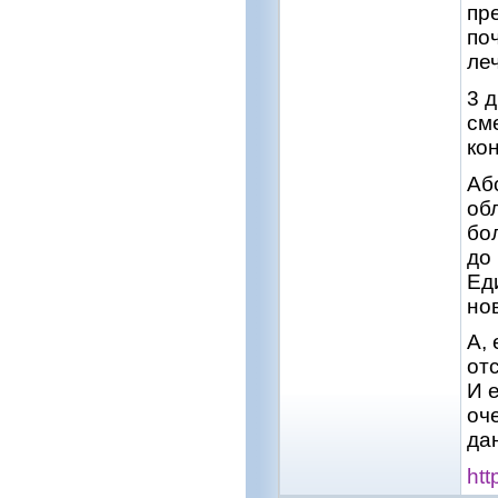
пр
по
ле
3 
сме
ко
Аб
об
бо
до 
Ед
но
А,
от
И 
оч
да
htt