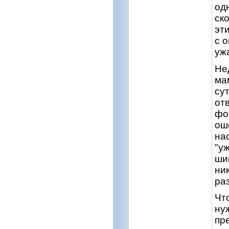
од
ск
эт
с 
уж
Не
ма
су
от
фо
оше
на
"у
ши
ни
ра
Чт
ну
пр