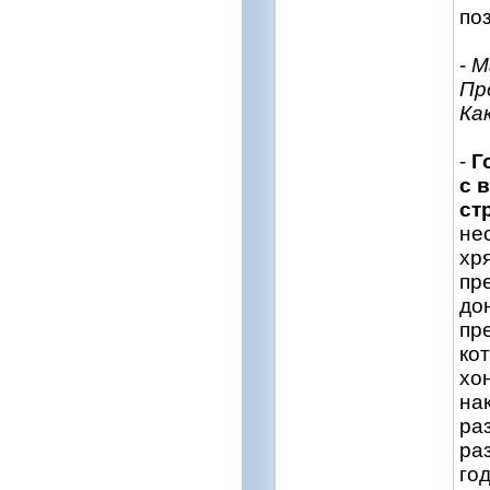
по
-
М
Пр
Ка
-
Г
с 
ст
не
хр
пр
до
пр
ко
хо
на
ра
раз
год