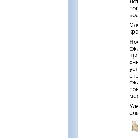
Ле
по
во
Сл
кро
Но
сж
щи
сн
ус
от
сж
пр
мо
Уд
сл