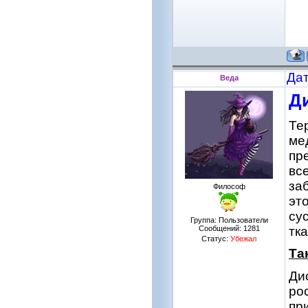
Дат
Веда
Ди
Те
ме
пр
вс
за
Философ
эт
су
Группа: Пользователи
тка
Сообщений:
1281
Статус:
Убежал
Та
Ди
ро
пр