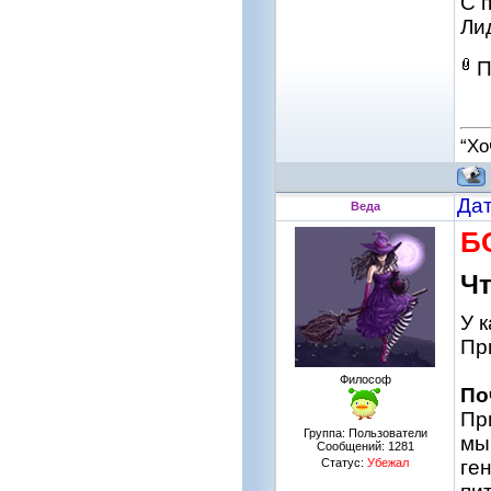
С 
Ли
П
“Хо
Дат
Веда
Б
Чт
У 
Пр
Философ
По
Пр
Группа: Пользователи
мы
Сообщений:
1281
Статус:
Убежал
ге