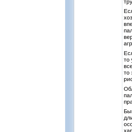
тр
Ес
хо
вп
па
ве
аг
Ес
то
вс
то
ри
Об
па
пр
Бы
дл
ос
ха