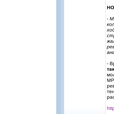
НО
-
М
ко
хо
ст
жа
ре
ан
- В
та
мо
МР
ре
те
рас
htt