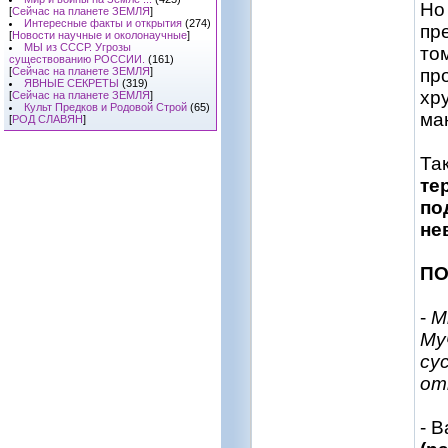
Но
[
Сейчас на планете ЗЕМЛЯ
]
Интересные факты и открытия
(274)
пр
[
Новости научные и околонаучные
]
МЫ из СССР. Угрозы
то
существованию РОССИИ.
(161)
[
Сейчас на планете ЗЕМЛЯ
]
пр
ЯВНЫЕ СЕКРЕТЫ
(319)
хр
[
Сейчас на планете ЗЕМЛЯ
]
Культ Предков и Родовой Строй
(65)
ма
[
РОД СЛАВЯН
]
Та
те
по
не
ПО
-
М
Му
су
от
- 