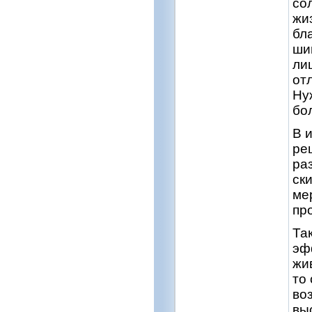
со
жи
бл
ши
ли
от
Ну
бо
В 
ре
ра
ск
ме
пр
Та
эф
жи
то
во
вы