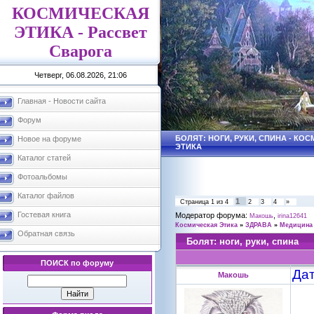
КОСМИЧЕСКАЯ
ЭТИКА - Рассвет
Сварога
Четверг, 06.08.2026, 21:06
Главная - Новости сайта
Форум
БОЛЯТ: НОГИ, РУКИ, СПИНА - КО
Новое на форуме
ЭТИКА
Каталог статей
Фотоальбомы
Каталог файлов
1
Страница
1
из
4
2
3
4
»
Гостевая книга
Модератор форума:
,
Макошь
irina12641
Космическая Этика
»
ЗДРАВА
»
Медицина 
Обратная связь
Болят: ноги, руки, спина
ПОИСК по форуму
Дат
Макошь