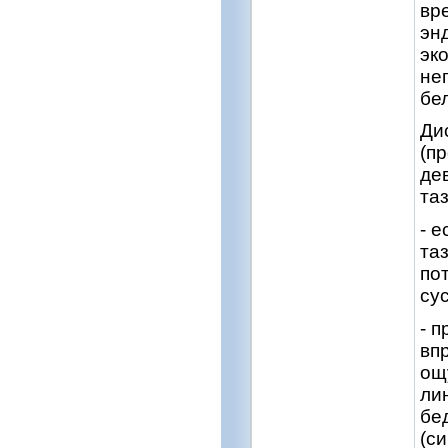
вр
эн
эк
не
бе
Ди
(п
де
та
- е
та
по
су
- 
вп
ощ
ли
бе
(с