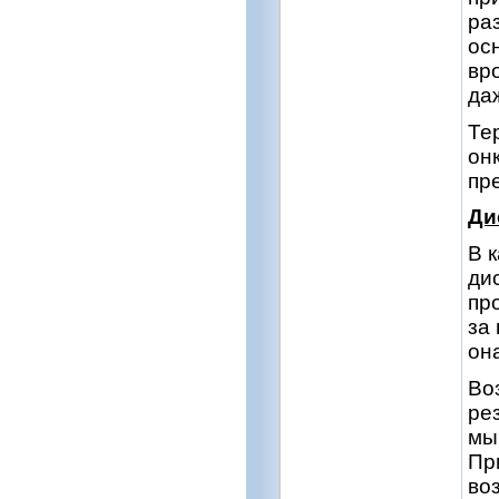
ра
ос
вр
да
Те
он
пр
Ди
В 
ди
пр
за
он
Во
ре
мы
Пр
во