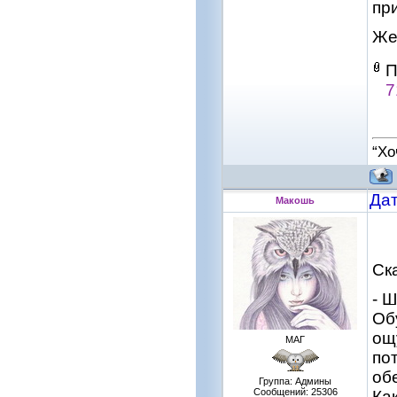
пр
Же
П
7
“Хо
Дат
Макошь
Ска
- 
Об
ощ
МАГ
по
об
Группа: Админы
Сообщений:
25306
Ка