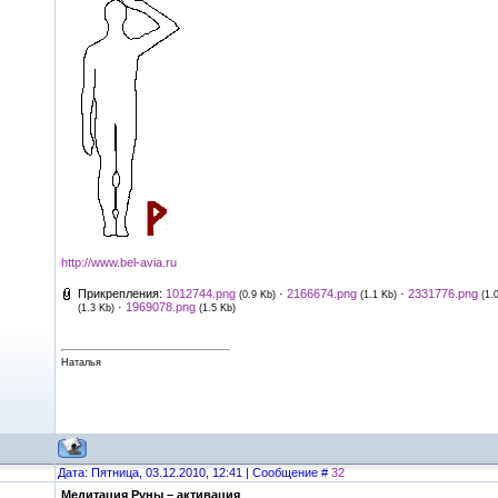
http://www.bel-avia.ru
Прикрепления:
1012744.png
·
2166674.png
·
2331776.png
(0.9 Kb)
(1.1 Kb)
(1.
·
1969078.png
(1.3 Kb)
(1.5 Kb)
Наталья
Дата: Пятница, 03.12.2010, 12:41 | Сообщение #
32
Медитация Руны – активация