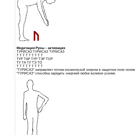
Медитация Руны – активация
ТУРИСАЗ ТУРИСАЗ ТУРИСАЗ
Т Т Т Т Т Т Т Т Т
ТУР ТАР ТУР ТЭР ТОР
TУ ТА ТУ ТЭ ТО
T Т Т Т Т Т Т Т Т
"ТУРИСАЗ" направляет потоки космической энергии в защитное поле челове
"ТУРИСАЗ" способна зарядить энергией любое волевое усилие.