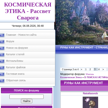
КОСМИЧЕСКАЯ
ЭТИКА - Рассвет
Сварога
Четверг, 06.08.2026, 06:48
Главная - Новости сайта
Форум
РУНЫ КАК ИНСТРУМЕНТ - СТРАНИЦ
Новое на форуме
Каталог статей
Фотоальбомы
Каталог файлов
3
Страница
3
из
4
«
1
2
4
»
Гостевая книга
Модератор форума:
Макошь
Космическая Этика
»
В ПОИСКАХ ИСТИН
Обратная связь
РУНЫ КАК ИНСТРУМЕНТ
ПОИСК по форуму
Nataliasvob