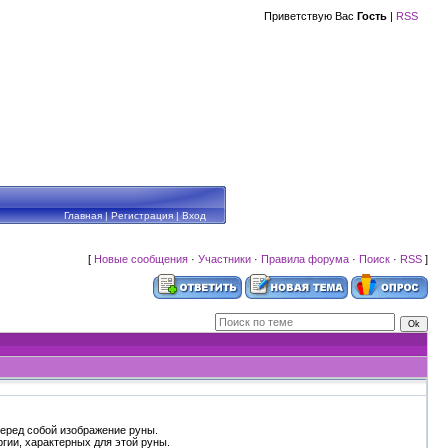
Приветствую Вас
Гость
|
RSS
Главная
|
Регистрация
|
Вход
[
Новые сообщения
·
Участники
·
Правила форума
·
Поиск
·
RSS
]
перед собой изображение руны.
гии, характерных для этой руны.