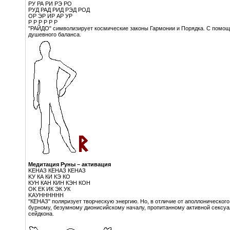
РУ РА РИ РЭ РО
РУД РАД РИД РЭД РОД
OР ЭР ИР АР УР
Р Р Р Р Р Р
"РАЙДО" символизирует космические законы Гармонии и Порядка. С помощь
душевного баланса.
Медитация Руны – активация
KEНАЗ КЕНАЗ КЕНАЗ
KУ КА КИ КЭ КО
КУН КАН КИН КЭН КОН
OK EК ИК ЭК УК
KAУНННННН
"КЕНАЗ" поляризует творческую энергию. Но, в отличие от аполлонического
бурному, безумному дионисийскому началу, пропитанному активной сексуа
сейдкона.