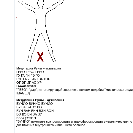
Медитация Руны – активация
ГЕБО ГЕБО ГЕБО
ГУ ГА ГИ ГЭ ГО
ГУБ ГАБ ГИБ ГЭБ ГОБ
ОГ ЭГ ИГ АО УР
ГАААФФФФФ
"ГЕБО", "дар", интегрирующий энергию в некоем подобии "мистического ед
IMAGE8$
Медитация Руны – активация
ВУНЙО ВУНЙО ВУНЙО
ВУ ВА ВИ ВЭ ВО
ВУН ВАН ВИН ВЭН ВОН
ВО ВЭ ВИ ВА ВУ
ВВВУУУННН
"ВУНЙО" помогает контролировать и трансформировать энергетические пото
достижения внутреннего и внешнего баланса.