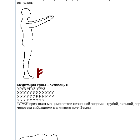
импульсы.
Медитация Руны – активация
УРУЗ УРУЗ УРУЗ
У У У У У У У У У У У У
У У У У У У Р Р Р Р Р Р
У У У У У У У У У
"УРУЗ" призывает мощные потоки жизненной энергии – грубой, сильной, пе
человека вибрациями магнитного поля Земли.