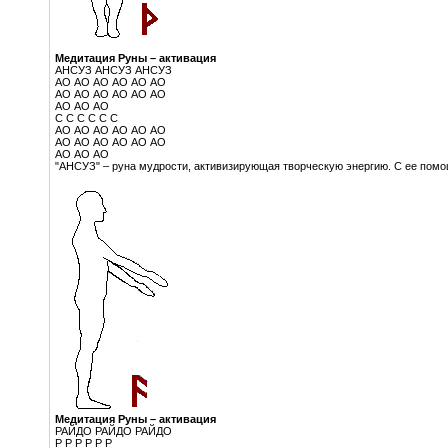
Медитация Руны – активация
AНСУЗ АНСУЗ АНСУЗ
AО АО АО АО АО АО
АО АО АО АО АО АО
АО АО АО
С С С С С С
AО АО АО АО АО АО
AО АО АО АО АО АО
AО AО AО
"АНСУЗ" – руна мудрости, активизирующая творческую энергию. С ее помо
Медитация Руны – активация
РАЙДО РАЙДО РАЙДО
Р Р Р Р Р Р