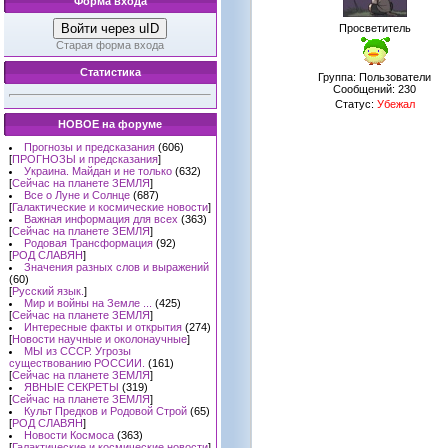
Форма входа
Войти через uID
Просветитель
Старая форма входа
Статистика
Группа: Пользователи
Сообщений:
230
Статус:
Убежал
НОВОЕ на форуме
Прогнозы и предсказания
(606)
[
ПРОГНОЗЫ и предсказания
]
Украина. Майдан и не только
(632)
[
Сейчас на планете ЗЕМЛЯ
]
Все о Луне и Солнце
(687)
[
Галактические и космические новости
]
Важная информация для всех
(363)
[
Сейчас на планете ЗЕМЛЯ
]
Родовая Трансформация
(92)
[
РОД СЛАВЯН
]
Значения разных слов и выражений
(60)
[
Русский язык.
]
Мир и войны на Земле ...
(425)
[
Сейчас на планете ЗЕМЛЯ
]
Интересные факты и открытия
(274)
[
Новости научные и околонаучные
]
МЫ из СССР. Угрозы
существованию РОССИИ.
(161)
[
Сейчас на планете ЗЕМЛЯ
]
ЯВНЫЕ СЕКРЕТЫ
(319)
[
Сейчас на планете ЗЕМЛЯ
]
Культ Предков и Родовой Строй
(65)
[
РОД СЛАВЯН
]
Новости Космоса
(363)
[
Галактические и космические новости
]