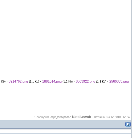
·
8914762.png
·
1881014.png
·
8863922.png
·
2560833.png
0 Kb)
(1.1 Kb)
(1.2 Kb)
(1.3 Kb)
Nataliasvob
Сообщение отредактировал
-
Пятница, 03.12.2010, 12:24