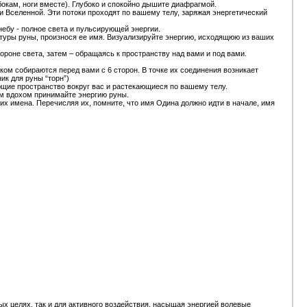
бокам, ноги вместе). Глубоко и спокойно дышите диафрагмой.
и Вселенной. Эти потоки проходят по вашему телу, заряжая энергетический
небу - полное света и пульсирующей энергии.
онтуры руны, произнося ее имя. Визуализируйте энергию, исходящюю из ваших
тороне света, затем – обращаясь к пространству над вами и под вами.
уком собираются перед вами с 6 сторон. В точке их соединения возникает
ик для руны “торн”)
ющие пространство вокруг вас и растекающиеся по вашему телу.
дым вдохом принимайте энергию руны.
их имена. Перечисляя их, помните, что имя Одина должно идти в начале, имя
ых целях, так и для активного воздействия, насыщая энергией волевые