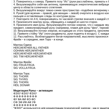
3. Повернитесь к северу. Примите позу “Ис” (руки расслаблены, прижаты к 
4. Визуализируйте себя как антенну, принимающую энергетические вибраци
центр в области солнечного сплетения.
5. Визуализируйте вокруг темно-синее пространство –подобное вечернему 
6. Рукой (для мужчин – правой, для женщин – левой) очертите в воздухе к
пальцев и оставляющих следы по контурам руны.
7. Повторите пп.4-6, поворачиваясь по часовой стрелке вначале к каждой с
8. Произнесите мантру руны, обращаясь к каждой из шести сторон.
9. Произнесите имя руны. Визуализируйте потоки энергии, что с каждым зв
предмет, символизирующий руну (например, пламя для руны “фео”, терновн
10. Визуализируйте потоки энергии, исходящие из этого предмета, заполня
11. Примите стойку “Ир” (ноги раздвинуты, руки подняты в воздух). С каж
12. Расслабтесь. Возблагодарите богов-покровителей, мысленно произнося 
Фрейи – в середине, имя Тора – в конце.
Мантра Одина:
HERJAFATHER ALL-FATHER
ODHINN HERJAFATHER
HERJAFATHER HERJAFATHER
SIG TIW HERJAFATHER
Мантра Фрейи:
SIG FRIJA FRIJA
SIG VOLLA FRIJA
Мантра Тора:
SIG THORR
SIG THYRS
SIG THORN
HEIL DONAR
Медитация Руны – активация
ФЭХУ ФЭХУ ФЭХУ
Ф Ф Ф Ф Ф Ф Ф Ф Ф
ФУ ФА ФИ ФЭ ФО
ОФ ЭФ ИФ АФ УФ
Ф Ф Ф Ф Ф Ф Ф Ф Ф
"ФЭХУ" используется для концентрации психической энергии - как в защитн